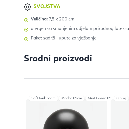
SVOJSTVA
Veličina:
7,5 x 200 cm
alergen sa smanjenim udjelom prirodnog lateksa
Paket sadrži i upute za vježbanje.
Srodni proizvodi
Soft Pink 65cm
Mocha 65cm
Mint Green 65cm
0,5 kg
Bla