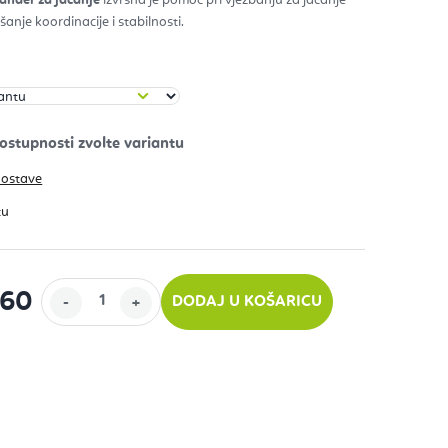
šanje koordinacije i stabilnosti.
zdica.
dostave
,60
DODAJ U KOŠARICU
ijenu: