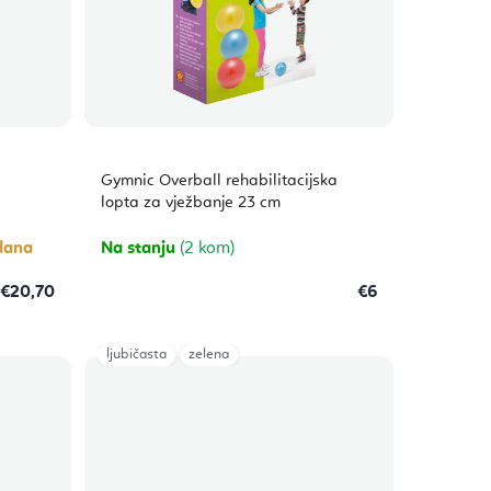
Gymnic Overball rehabilitacijska
lopta za vježbanje 23 cm
dana
Na stanju
(2 kom)
€20,70
€6
ljubičasta
zelena