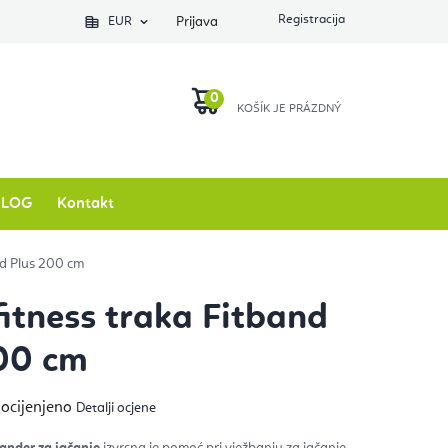
EUR
Prijava
KOŠARICA
BLOG
Kontakt
and Plus 200 cm
fitness traka Fitband
00 cm
ječna
 ocijenjeno
Detalji ocjene
na
izvoda
ander za jačanje
izvrsna je pomoć pri vježbanju za jačanje