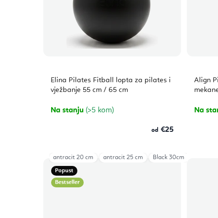
Elina Pilates Fitball lopta za pilates i
Align P
vježbanje 55 cm / 65 cm
mekane 
Na stanju
(>5 kom)
Na sta
€25
od
antracit 20 cm
antracit 25 cm
Black 30cm
Popust
Bestseller