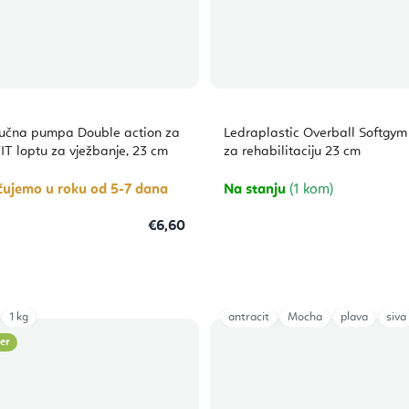
ručna pumpa Double action za
Ledraplastic Overball Softgym
FIT loptu za vježbanje, 23 cm
za rehabilitaciju 23 cm
čujemo u roku od 5-7 dana
Na stanju
(1 kom)
€6,60
1 kg
antracit
Mocha
plava
siva
ler