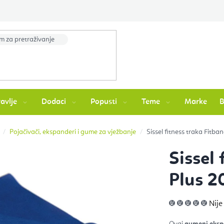
avlje
Dodaci
Popusti
Teme
Marke
Pojačivači, ekspanderi i gume za vježbanje
Sissel fitness traka Fitb
Sissel 
Plus 2
Pros
Nije
ocje
pro
je
Ovaj
gumeni eksp