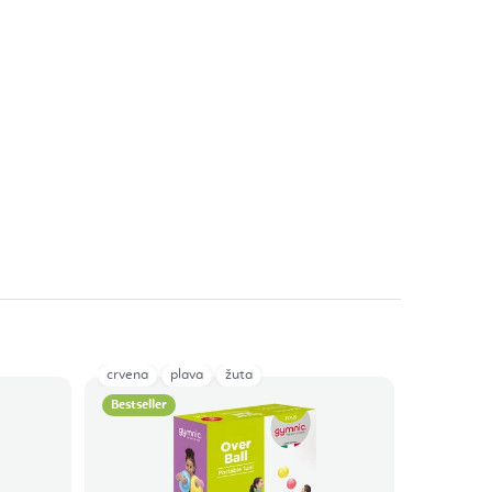
crvena
plava
žuta
Bestseller