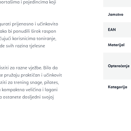
ortašima i pojedincima koji
Jamstvo
urati prijenosno i učinkovito
EAN
ako bi ponudili širok raspon
ujući korisnicima toniranje,
Materijal
ude svih razina tjelesne
Opterećenje
stiti za razne vježbe. Bilo da
ake pružaju praktičan i učinkovit
iti za trening snage, pilates,
Kategorija
va kompaktna veličina i lagani
a ostanete dosljedni svojoj