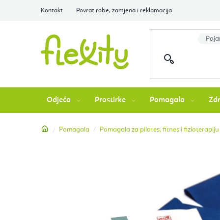
Preskoči
Kontakt
Povrat robe, zamjena i reklamacija
na
sadržaj
Odjeća
Prostirke
Pomagala
Zdr
Početna
Pomagala
Pomagala za pilates, fitnes i fizioterapiju