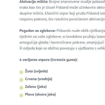
Aktivacija mišića:
Brojne znanstvene studije pokazal
traka kao što je Sissel Fitband može učinkovito aktiv
skupine mišića. Elastični otpor koji pruža Fitband iz
rasponu pokreta, što rezultira povećanom aktivacijo
Pogodan za zglobove:
Fitbands nude oblik vježbanja
nježnim za vaše zglobove, a istodobno pružaju izazo
omogućuje glatke i kontrolirane pokrete, smanjujući
ili ozljeda koje se obično povezuju s vježbama s veli
4 varijante otpora (čvrstoća gume):
Žuta
(svijetla)
Crvena (srednja)
Zeleno (jako)
Plava (ekstra jaka)