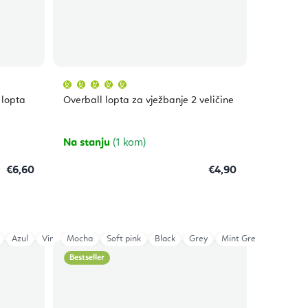
Prosječna
ocjena
proizvoda
 lopta
Overball lopta za vježbanje 2 veličine
je
5,0
od
5
zvjezdica.
Na stanju
(1 kom)
€6,60
€4,90
Azul
Vintage Rose
Mocha
Soft pink
Mint Green
Black
Grey
Mint Green
Bestseller