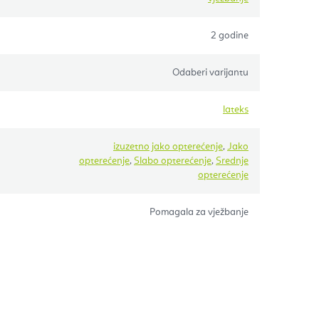
2 godine
Odaberi varijantu
lateks
izuzetno jako opterećenje
,
Jako
opterećenje
,
Slabo opterećenje
,
Srednje
opterećenje
Pomagala za vježbanje