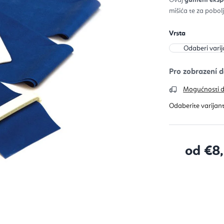
0,0
od
mišića te za pobolj
5
zvje
Vrsta
Mogućnosti 
od
€8
Izračunaj c