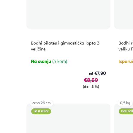
Bodhi pilates i gimnastička lopta 3
Bodhi 
veličine
veliku 
Na stanju
(3 kom)
Isporu
€7,90
od
€8,60
(do –8 %)
crna 26 cm
0,5 kg
Bestseller
Bestsel