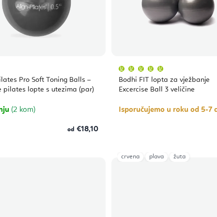
Prosječna
ocjena
proizvoda
ilates Pro Soft Toning Balls –
Bodhi FIT lopta za vježbanje
je
5,0
pilates lopte s utezima (par)
Excercise Ball 3 veličine
od
5
zvjezdica.
nju
(2 kom)
Isporučujemo u roku od 5-7 
€18,10
od
crvena
plava
žuta