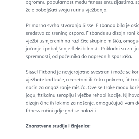
ogromnu popularnost među fitness entuzijastima, sp
žele poboljšati svoju rutinu vježbanja.
Primarna svrha stvaranja Sissel Fitbanda bila je osig
sredstvo za trening otpora. Fitbands su dizajnirani k
vježbi usmjerenih na različite skupine mišića, omoguć
jačanje i poboljšanje fleksibilnosti. Prikladni su za lj
spremnosti, od početnika do naprednih sportaša.
Sissel Fitband je nevjerojatno svestran i može se kori
vježbate kod kuće, u teretani ili čak u pokretu, fit tr
način za angažiranje mišića. Ove se trake mogu korist
jogu, fizikalnu terapiju i vježbe rehabilitacije. Njiho
dizajn čine ih lakima za nošenje, omogućujući vam d
fitness rutini gdje god se nalazili.
Znanstvene studije i činjenice: