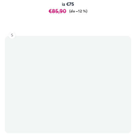
€75
€85,90
(do –12 %)
S