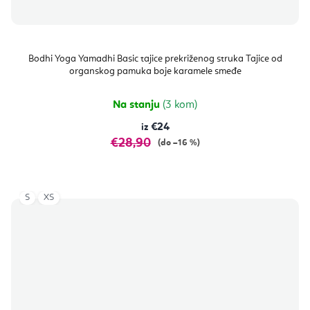
Bodhi Yoga Yamadhi Basic tajice prekriženog struka Tajice od
organskog pamuka boje karamele smeđe
Na stanju
(3 kom)
€24
€28,90
(do –16 %)
S
XS