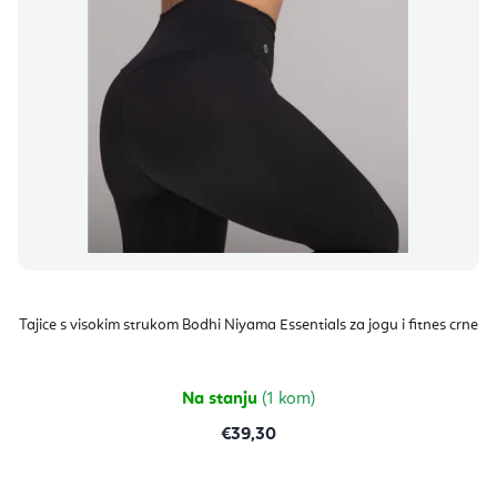
i
r
s
o
p
i
r
z
o
v
i
o
z
d
v
a
o
Tajice s visokim strukom Bodhi Niyama Essentials za jogu i fitnes crne
d
a
Na stanju
(1 kom)
€39,30