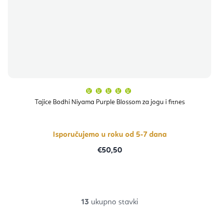
Prosječna
ocjena
proizvoda
Tajice Bodhi Niyama Purple Blossom za jogu i fitnes
je
5,0
od
5
zvjezdica.
Isporučujemo u roku od 5-7 dana
€50,50
13
ukupno stavki
K