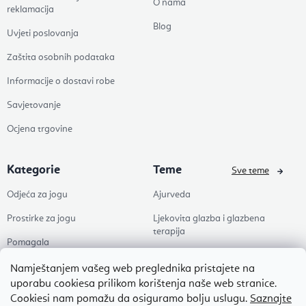
O nama
reklamacija
Blog
Uvjeti poslovanja
Zaštita osobnih podataka
Informacije o dostavi robe
Savjetovanje
Ocjena trgovine
Kategorie
Teme
Sve teme
Odjeća za jogu
Ajurveda
Prostirke za jogu
Ljekovita glazba i glazbena
terapija
Pomagala
Joga
Zdravlje
Namještanjem vašeg web preglednika pristajete na
Pilates
uporabu cookiesa prilikom korištenja naše web stranice.
Dodaci
Cookiesi nam pomažu da osiguramo bolju uslugu.
Saznajte
Zen