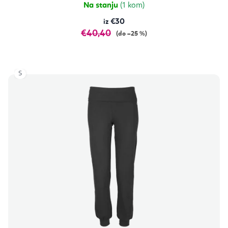
zvjezdica.
Na stanju
(1 kom)
€30
€40,40
(do –25 %)
S