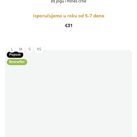
za jogu i fitnes crne
Isporučujemo u roku od 5-7 dana
€31
L
M
S
XS
Popust
Bestseller