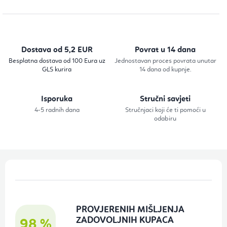
o
n
t
r
Dostava od 5,2 EUR
Povrat u 14 dana
o
Besplatna dostava od 100 Eura uz
Jednostavan proces povrata unutar
GLS kurira
14 dana od kupnje.
l
e
Isporuka
Stručni savjeti
l
4-5 radnih dana
Stručnjaci koji će ti pomoći u
i
odabiru
s
t
a
P
n
o
j
d
a
PROVJERENIH MIŠLJENJA
n
ZADOVOLJNIH KUPACA
98 %