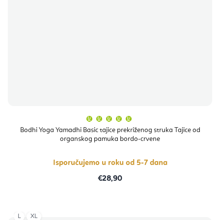
Prosječna
ocjena
proizvoda
Bodhi Yoga Yamadhi Basic tajice prekriženog struka Tajice od
je
organskog pamuka bordo-crvene
5,0
od
5
zvjezdica.
Isporučujemo u roku od 5-7 dana
€28,90
L
XL