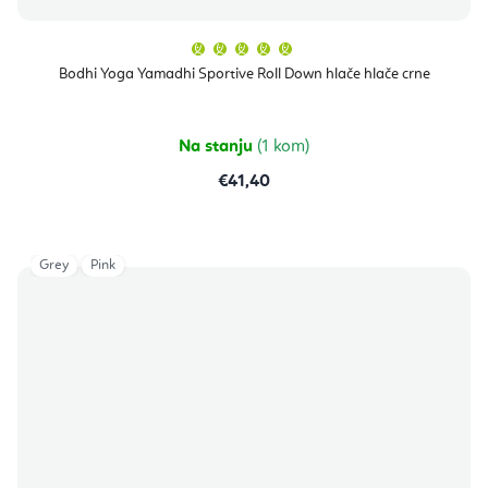
Prosječna
ocjena
proizvoda
Bodhi Yoga Yamadhi Sportive Roll Down hlače hlače crne
je
5,0
od
5
zvjezdica.
Na stanju
(1 kom)
€41,40
Grey
Pink