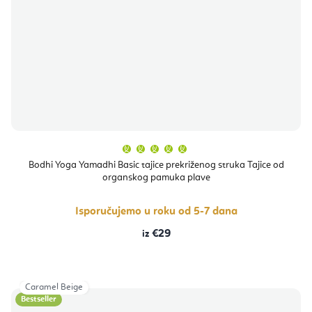
Prosječna
ocjena
proizvoda
Bodhi Yoga Yamadhi Basic tajice prekriženog struka Tajice od
je
organskog pamuka plave
5,0
od
5
zvjezdica.
Isporučujemo u roku od 5-7 dana
€29
Caramel Beige
Bestseller