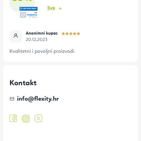
o
Sve
ž
j
e
Anonimni kupac
20.12.2023
Kvalitetni i povoljni proizvodi.
Kontakt
info
@
flexity.hr