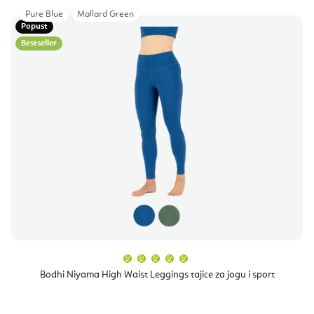
Pure Blue
Mallard Green
Popust
Bestseller
Prosječna
ocjena
proizvoda
Bodhi Niyama High Waist Leggings tajice za jogu i sport
je
5,0
od
5