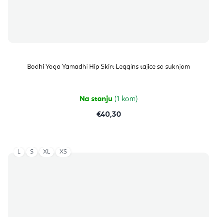
Bodhi Yoga Yamadhi Hip Skirt Leggins tajice sa suknjom
Na stanju
(1 kom)
€40,30
L
S
XL
XS