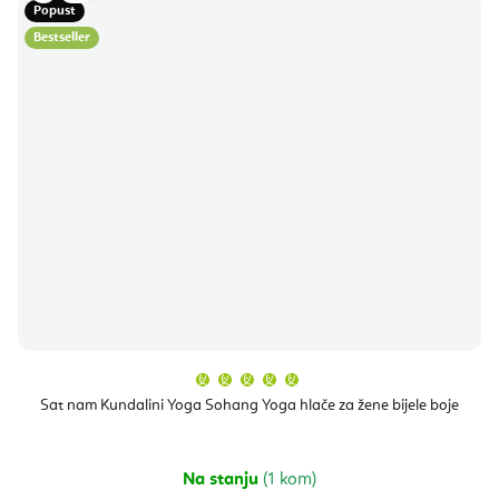
Popust
Bestseller
Prosječna
ocjena
proizvoda
Sat nam Kundalini Yoga Sohang Yoga hlače za žene bijele boje
je
5,0
od
5
zvjezdica.
Na stanju
(1 kom)