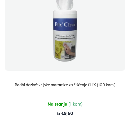
i
r
s
o
p
i
r
z
o
v
i
o
z
d
v
a
o
Bodhi dezinfekcijske maramice za čišćenje ELIX (100 kom.)
d
a
Na stanju
(1 kom)
€9,60