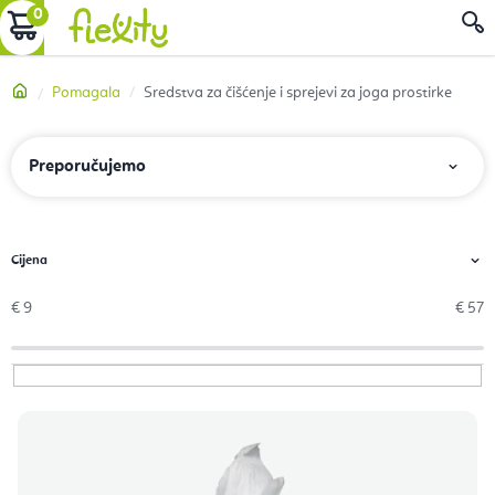
Preskoči
KOŠARICA
P
na
sadržaj
Početna
Pomagala
Sredstva za čišćenje i sprejevi za joga prostirke
S
Preporučujemo
o
r
t
i
€
9
€
57
r
a
n
P
j
o
e
p
p