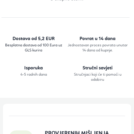
K
o
n
t
r
Dostava od 5,2 EUR
Povrat u 14 dana
o
Besplatna dostava od 100 Eura uz
Jednostavan proces povrata unutar
GLS kurira
14 dana od kupnje.
l
e
Isporuka
Stručni savjeti
l
4-5 radnih dana
Stručnjaci koji će ti pomoći u
i
odabiru
s
t
a
P
n
o
j
d
a
PROVJERENIH MIŠLJENJA