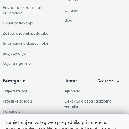
Kontakt
Povrat robe, zamjena i
O nama
reklamacija
Blog
Uvjeti poslovanja
Zaštita osobnih podataka
Informacije o dostavi robe
Savjetovanje
Ocjena trgovine
Kategorie
Teme
Sve teme
Odjeća za jogu
Ajurveda
Prostirke za jogu
Ljekovita glazba i glazbena
terapija
Pomagala
Joga
Zdravlje
Namještanjem vašeg web preglednika pristajete na
Pilates