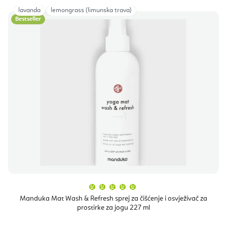
lavanda
lemongrass (limunska trava)
Bestseller
Prosječna
ocjena
proizvoda
Manduka Mat Wash & Refresh sprej za čišćenje i osvježivač za
je
prostirke za jogu 227 ml
5,0
od
5