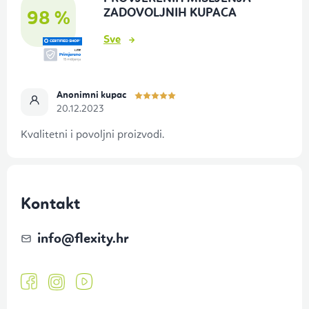
n
ZADOVOLJNIH KUPACA
98 %
o
Sve
ž
j
e
Anonimni kupac
20.12.2023
Kvalitetni i povoljni proizvodi.
Kontakt
info
@
flexity.hr