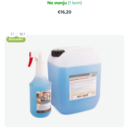
zvjezdica.
Na stanju
(1 kom)
€16,20
1 l
10 l
Bestseller