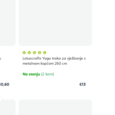
Prosječna
ocjena
proizvoda
s
Lotuscrafts Yoga traka za vježbanje s
je
5,0
metalnom kopčom 250 cm
od
5
zvjezdica.
Na stanju
(2 kom)
10,60
€13