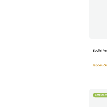
Bodhi An
Isporuč
Bestseller