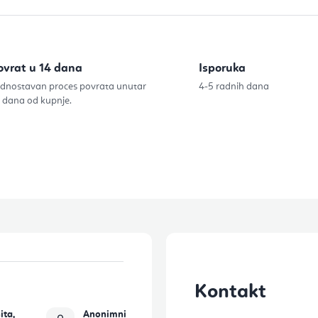
n
t
r
ovrat u 14 dana
Isporuka
o
dnostavan proces povrata unutar
4-5 radnih dana
l
 dana od kupnje.
e
l
i
s
t
a
n
j
Kontakt
a
ita,
Anonimni