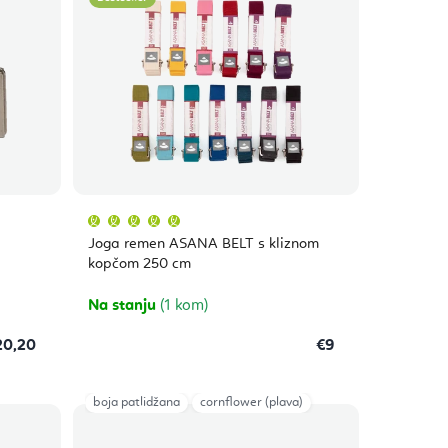
Prosječna
ocjena
proizvoda
Joga remen ASANA BELT s kliznom
je
5,0
kopčom 250 cm
od
5
zvjezdica.
Na stanju
(1 kom)
20,20
€9
boja patlidžana
cornflower (plava)