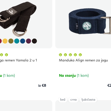
Prosječna
Prosječna
ocjena
ocjena
proizvoda
proizvoda
ga remen Yamala 2 u 1
Manduka Align remen za jogu
je
je
5,0
5,0
od
od
5
5
zvjezdica.
zvjezdica.
ju
(1 kom)
Na stanju
(1 kom)
€8
€
bež
crna
ljubičasta