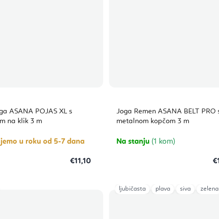
oga ASANA POJAS XL s
Joga Remen ASANA BELT PRO 
m na klik 3 m
metalnom kopčom 3 m
ujemo u roku od 5-7 dana
Na stanju
(1 kom)
€11,10
€
ljubičasta
plava
siva
zelena