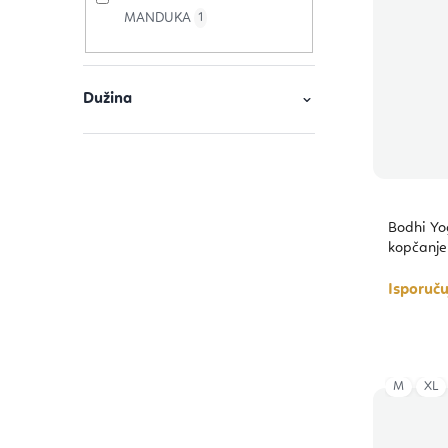
MANDUKA
1
a
v
o
Dužina
d
a
Bodhi Y
kopčanje
Isporuč
M
XL