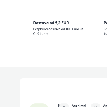
Dostava od 5,2 EUR
P
Besplatna dostava od 100 Eura uz
Je
GLS kurira
14
P
o
d
P
Anonimni
An