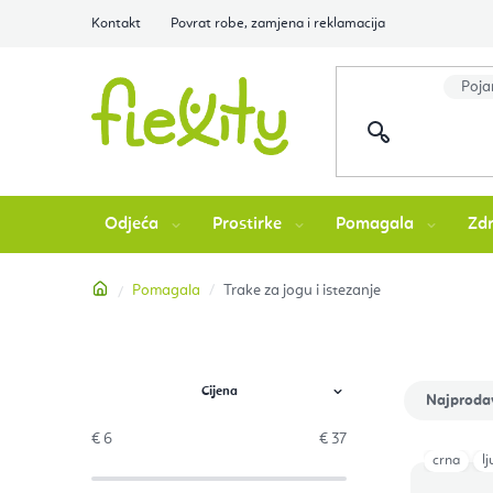
Preskoči
Kontakt
Povrat robe, zamjena i reklamacija
na
sadržaj
Odjeća
Prostirke
Pomagala
Zdr
Početna
Pomagala
Trake za jogu i istezanje
B
S
Najproda
o
o
€
6
€
37
crna
l
P
č
r