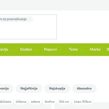
avlje
Dodaci
Popusti
Teme
Marke
vanije
Najjeftinije
Najskuplje
Abecedno
jubičasta
tirkizna
zelena
Anthracite
244 cm
Dark Green
Linen 305cm