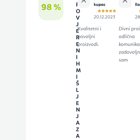
n
R
kupac
Il
98 %
O
o
20.12.2023
28
V
J
ž
Kvalitetni i
Divni proi
E
j
povoljni
odlična
R
E
proizvodi.
komunikac
e
N
zadovolj
I
sam
H
M
I
Š
L
J
E
N
J
A
Z
A