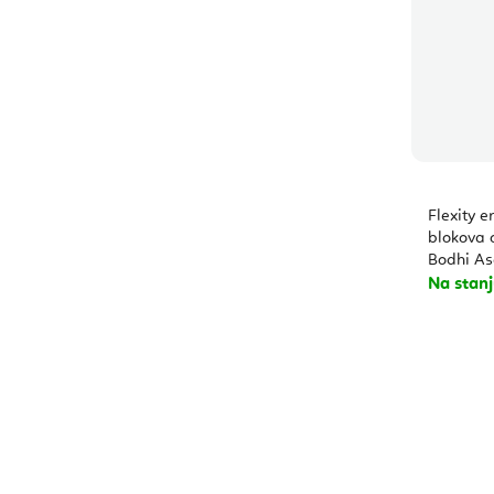
Flexity e
blokova
Bodhi Asa
Na stan