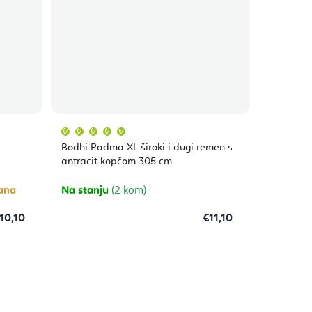
Prosječna
ocjena
proizvoda
Bodhi Padma XL široki i dugi remen s
je
5,0
antracit kopčom 305 cm
od
5
zvjezdica.
dana
Na stanju
(2 kom)
10,10
€11,10