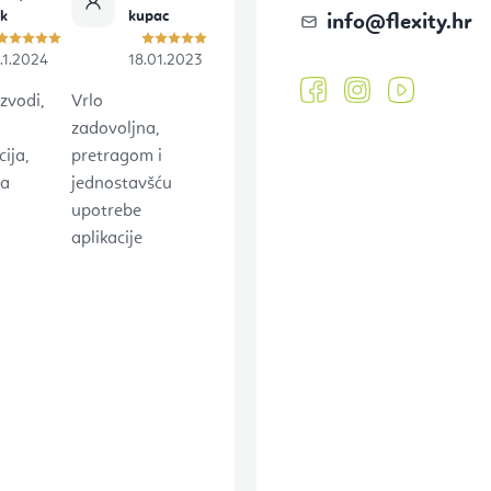
ok
kupac
info
@
flexity.hr
.1.2024
18.01.2023
zvodi,
Vrlo
zadovoljna,
ija,
pretragom i
na
jednostavšću
upotrebe
aplikacije