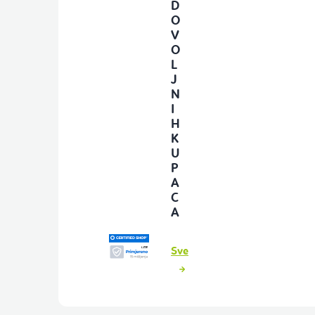
D
O
V
O
L
J
N
I
H
K
U
P
A
C
A
Sve