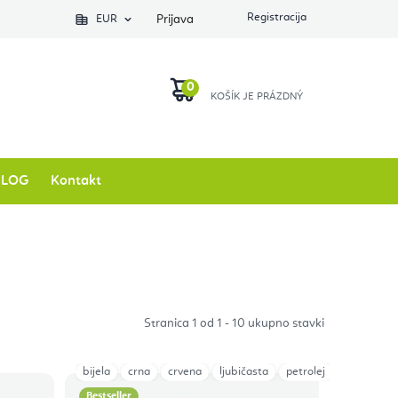
EUR
Prijava
KOŠARICA
BLOG
Kontakt
Stranica
1
od
1
-
10
ukupno stavki
bijela
crna
crvena
ljubičasta
petrolej
plava Navy
Bestseller