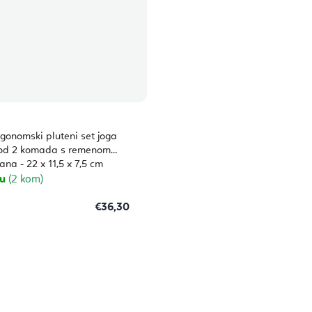
rgonomski pluteni set joga
 od 2 komada s remenom
na - 22 x 11,5 x 7,5 cm
ju
(2 kom)
€36,30
K
o