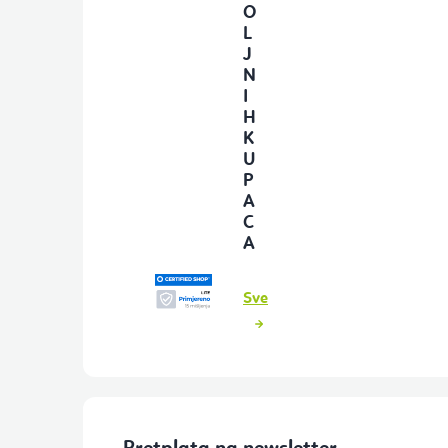
O
L
J
N
I
H
K
U
P
A
C
A
Sve