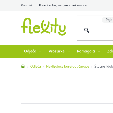
Preskoči
Kontakt
Povrat robe, zamjena i reklamacija
na
sadržaj
Odjeća
Prostirke
Pomagala
Zdr
Početna
Odjeća
Neklizajuće barefoot čarape
Štucne i dok
B
o
č