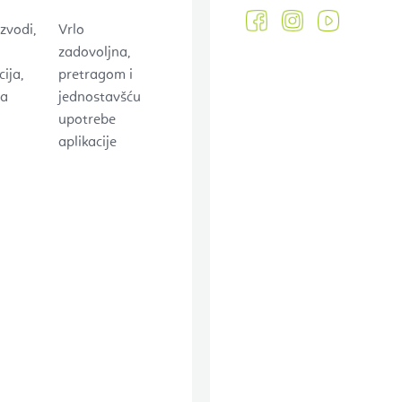
zvodi,
Vrlo
zadovoljna,
ija,
pretragom i
na
jednostavšću
upotrebe
aplikacije