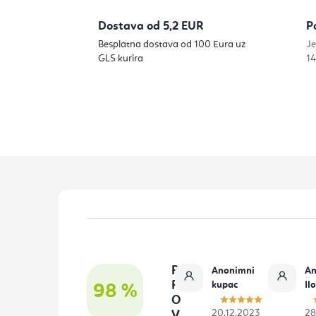
n
Dostava od 5,2 EUR
P
a
Besplatna dostava od 100 Eura uz
Je
GLS kurira
14
t
r
a
k
a
P
o
d
P
Anonimni
An
n
R
kupac
Il
98 %
O
o
20.12.2023
28
V