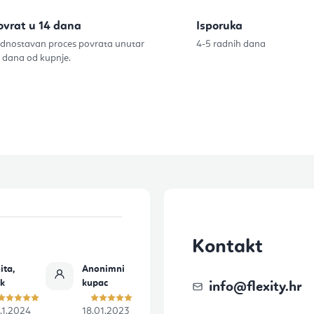
ovrat u 14 dana
Isporuka
dnostavan proces povrata unutar
4-5 radnih dana
 dana od kupnje.
Kontakt
ita,
Anonimni
ok
kupac
info
@
flexity.hr
.1.2024
18.01.2023