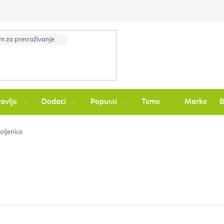
avlje
Dodaci
Popusti
Teme
Marke
oljenice