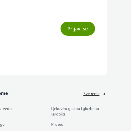
Prijavi se
eme
Sve teme
urveda
Ljekovita glazba i glazbena
terapija
oga
Pilates