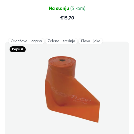
Na stanju
(3 kom)
€15,70
Oranžova - lagana
Zelena - srednja
Plava - jaka
Popust