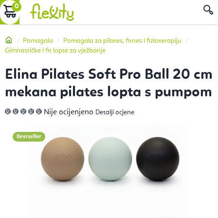
Preskoči
KOŠARICA
P
na
sadržaj
Početna
Pomagala
Pomagala za pilates, fitnes i fizioterapiju
Gimnastičke i fit lopte za vježbanje
Elina Pilates Soft Pro Ball 20 cm
mekana pilates lopta s pumpom
Prosječna
Nije ocijenjeno
Detalji ocjene
ocjena
proizvoda
je
0,0
Bestseller
od
5
zvjezdica.