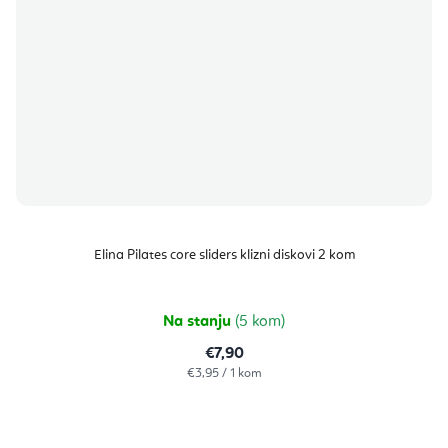
Elina Pilates core sliders klizni diskovi 2 kom
Na stanju
(5 kom)
€7,90
Izračunaj
€3,95 / 1 kom
cijenu: