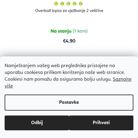
Prosječna
ocjena
proizvoda
Overball lopta za vježbanje 2 veličine
je
5,0
od
5
zvjezdica.
Na stanju
(1 kom)
€4,90
Namještanjem vašeg web preglednika pristajete na
uporabu cookiesa prilikom korištenja naše web stranice.
Bestseller
Cookiesi nam pomažu da osiguramo bolju uslugu.
Saznajte
više
Odbij