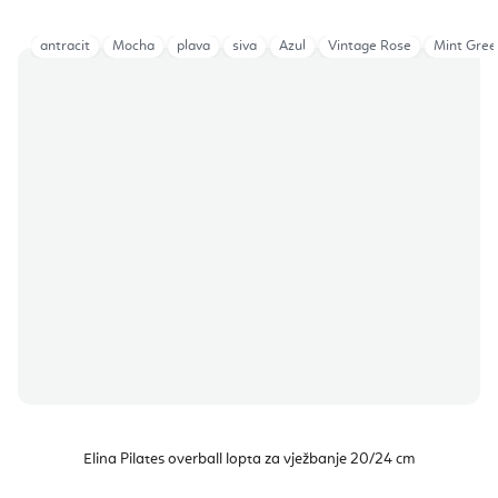
antracit
Mocha
plava
siva
Azul
Vintage Rose
Mint Gree
Elina Pilates overball lopta za vježbanje 20/24 cm