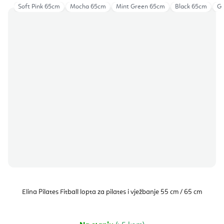
Soft Pink 65cm
Mocha 65cm
Mint Green 65cm
Black 65cm
Gr
Elina Pilates Fitball lopta za pilates i vježbanje 55 cm / 65 cm