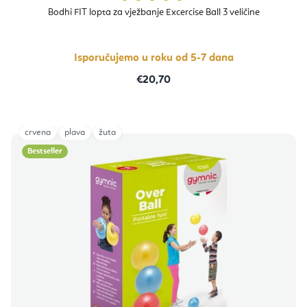
ocjena
proizvoda
Bodhi FIT lopta za vježbanje Excercise Ball 3 veličine
je
5,0
od
5
zvjezdica.
Isporučujemo u roku od 5-7 dana
€20,70
crvena
plava
žuta
Bestseller