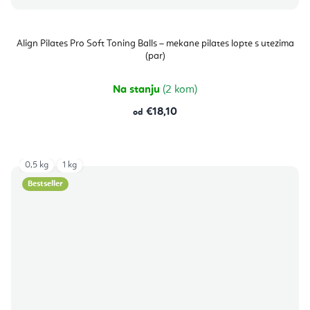
Align Pilates Pro Soft Toning Balls – mekane pilates lopte s utezima
(par)
Na stanju
(2 kom)
€18,10
od
0,5 kg
1 kg
Bestseller