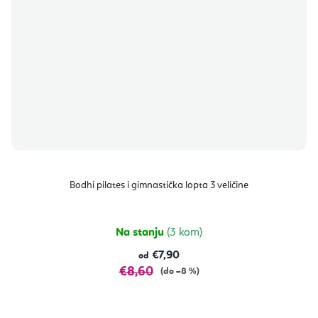
Bodhi pilates i gimnastička lopta 3 veličine
Na stanju
(3 kom)
€7,90
od
€8,60
(do –8 %)