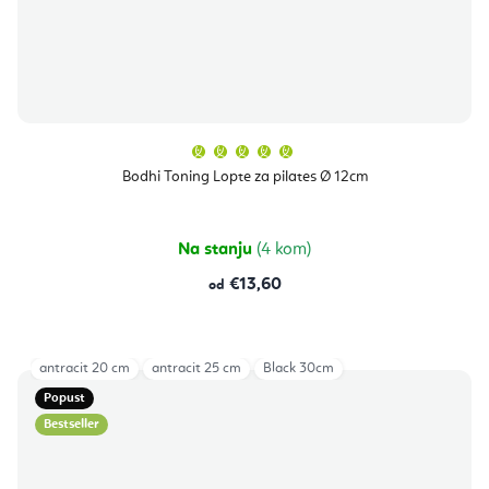
Prosječna
ocjena
proizvoda
Bodhi Toning Lopte za pilates Ø 12cm
je
5,0
od
5
zvjezdica.
Na stanju
(4 kom)
€13,60
od
antracit 20 cm
antracit 25 cm
Black 30cm
Popust
Bestseller