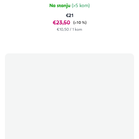
Na stanju
(>5 kom)
€21
€23,50
(–10 %)
Izračunaj
€10,50 / 1 kom
cijenu: