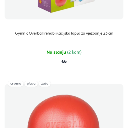
Gymnic Overball rehabilitacijska lopta za vježbanje 23 cm
Na stanju
(2 kom)
€6
crvena
plava
žuta