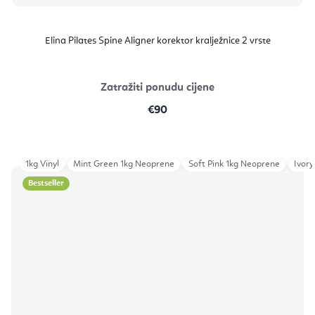
Elina Pilates Spine Aligner korektor kralježnice 2 vrste
Zatražiti ponudu cijene
€90
1kg Vinyl
Mint Green 1kg Neoprene
Soft Pink 1kg Neoprene
Ivory
Bestseller