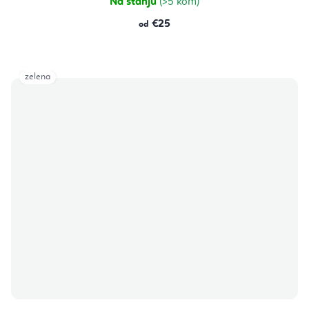
Na stanju
(>5 kom)
€25
od
zelena