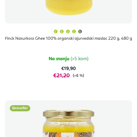
Prosječna
ocjena
proizvoda
Finck Naturkost Ghee 100% organski ajurvedski maslac 220 g, 480 g
je
4,7
od
5
zvjezdica.
Na stanju
(>5 kom)
€19,90
€21,20
(–6 %)
Bestseller