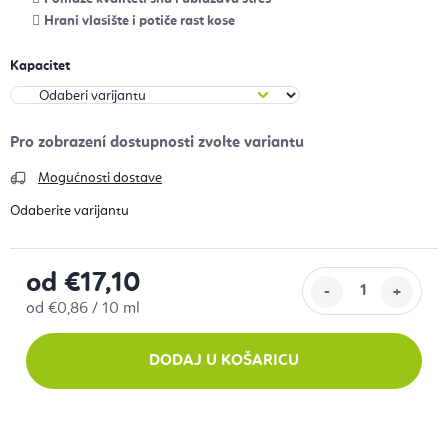
Hrani vlasište i potiče rast kose
Kapacitet
Mogućnosti dostave
od
€17,10
Izračunaj cijenu:
od €0,86 / 10 ml
DODAJ U KOŠARICU