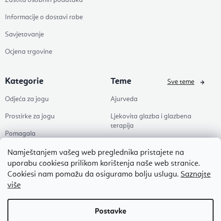
Zaštita osobnih podataka
Informacije o dostavi robe
Savjetovanje
Ocjena trgovine
Kategorie
Teme
Sve teme
Odjeća za jogu
Ajurveda
Prostirke za jogu
Ljekovita glazba i glazbena
terapija
Pomagala
Joga
Zdravlje
Namještanjem vašeg web preglednika pristajete na
Pilates
uporabu cookiesa prilikom korištenja naše web stranice.
Dodaci
Cookiesi nam pomažu da osiguramo bolju uslugu.
Saznajte
Zen
više
Popusti
Naši omiljeni
Autorsko pravo 2026
Flexity
. Sva prava pridržana.
Uredi postavke kolačića