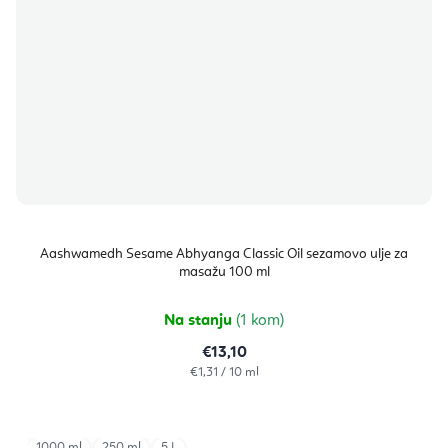
Aashwamedh Sesame Abhyanga Classic Oil sezamovo ulje za
masažu 100 ml
Na stanju
(1 kom)
€13,10
Izračunaj
€1,31 / 10 ml
cijenu:
1000 ml
250 ml
5 L