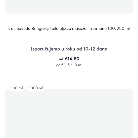
Cosmoveda Bringaraj Taila ulje za masažu i tretmane 100, 250 ml
Isporučujemo u roku od 10-12 dana
€14,60
od
Izračunaj
od €1,15 / 10 ml
cijenu:
100 ml
1000 ml