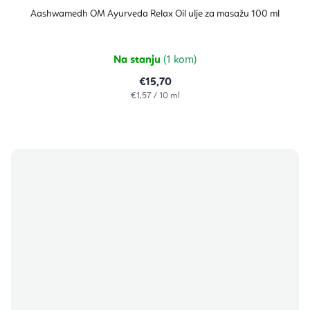
Aashwamedh OM Ayurveda Relax Oil ulje za masažu 100 ml
Na stanju
(1 kom)
€15,70
Izračunaj
€1,57 / 10 ml
cijenu: