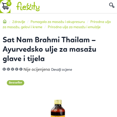
Preskoči
KOŠARICA
P
na
sadržaj
Početna
Zdravlje
Pomagala za masažu i akupresuru
Prirodna ulja
za masažu, gelovi i kreme
Prirodna ulja za masažu i emulzije
Sat Nam Brahmi Thailam –
Ayurvedsko ulje za masažu
glave i tijela
Prosječna
Nije ocijenjeno
Detalji ocjene
ocjena
proizvoda
je
0,0
Bestseller
od
5
zvjezdica.