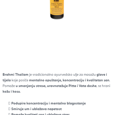
Brahmi Thailam
je tradicionalno ayurvedsko ulje za masažu
glave i
tijela
koje potiče
mentalno opuštanje, koncentraciju i kvalitetan san
.
Pomaže
u smanjenju stresa, uravnotežuje Pitta i Vata doshe
, te hrani
kožu i kosu
.
Podupire koncentraciju i mentalno blagostanje
Smiruje um i ublažava napetost
Pomaže kvaliteti sna i ublažava stres