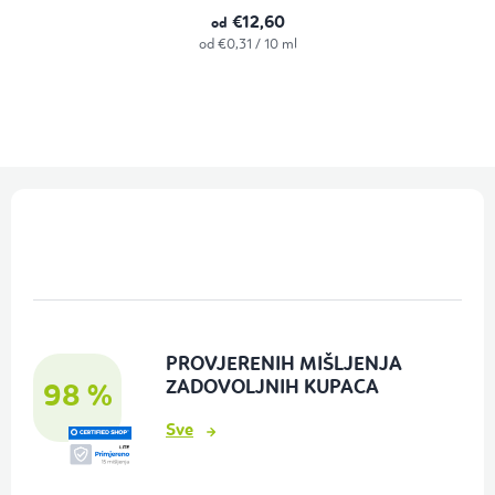
€12,60
od
Izračunaj
od €0,31 / 10 ml
cijenu:
P
o
d
n
o
PROVJERENIH MIŠLJENJA
ž
ZADOVOLJNIH KUPACA
98 %
j
Sve
e