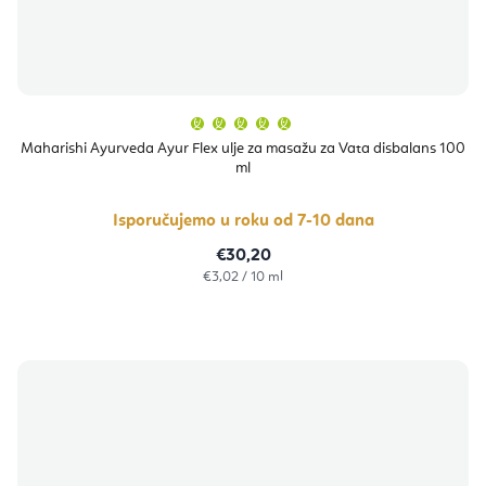
Prosječna
ocjena
proizvoda
Maharishi Ayurveda Ayur Flex ulje za masažu za Vata disbalans 100
je
ml
5,0
od
5
zvjezdica.
Isporučujemo u roku od 7-10 dana
€30,20
Izračunaj
€3,02 / 10 ml
cijenu: