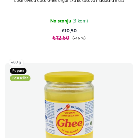
Cosmoveda Coco Ghee organska kokosova maslačna mast
Na stanju
(3 kom)
€10,50
€12,60
(–16 %)
480 g
Popust
Bestseller