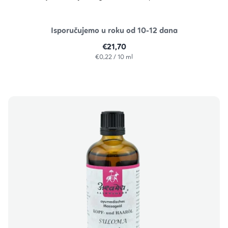
Isporučujemo u roku od 10-12 dana
€21,70
Izračunaj
€0,22 / 10 ml
cijenu: