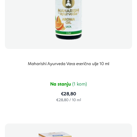
Maharishi Ayurveda Vata eterično ulje 10 ml
Na stanju
(1 kom)
€28,80
Izračunaj
€28,80 / 10 ml
cijenu: