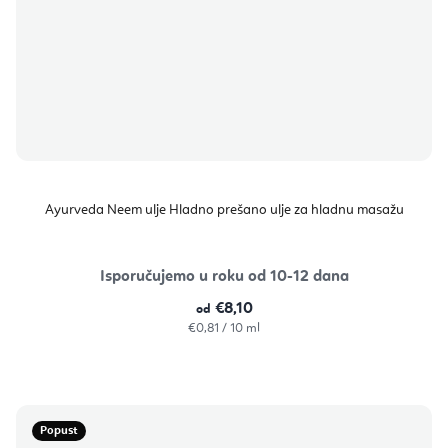
Ayurveda Neem ulje Hladno prešano ulje za hladnu masažu
Isporučujemo u roku od 10-12 dana
€8,10
od
Izračunaj
€0,81 / 10 ml
cijenu:
Popust