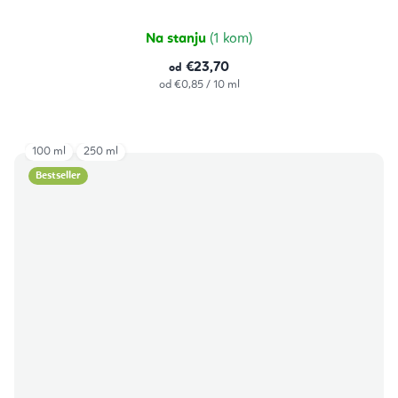
Na stanju
(1 kom)
€23,70
od
Izračunaj
od €0,85 / 10 ml
cijenu:
100 ml
250 ml
Bestseller