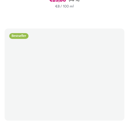
€25,80
(–6 %)
Izračunaj
€8 / 100 ml
cijenu:
Bestseller