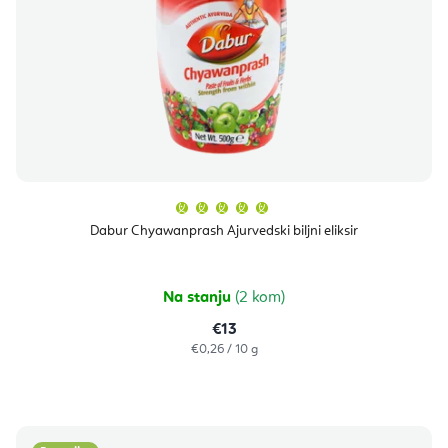
Prosječna
ocjena
proizvoda
Dabur Chyawanprash Ajurvedski biljni eliksir
je
5,0
od
5
zvjezdica.
Na stanju
(2 kom)
€13
Izračunaj
€0,26 / 10 g
cijenu: