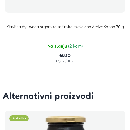
Klasična Ayurveda organska začinska mješavina Active Kapha 70 g
Na stanju
(2 kom)
€8,10
Izračunaj
€1,62 / 10 g
cijenu:
Bestseller