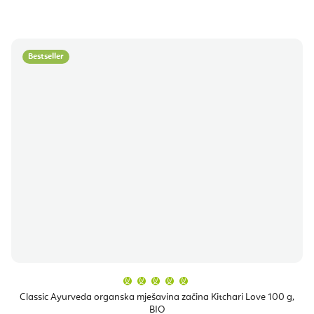
Bestseller
Prosječna
ocjena
proizvoda
Classic Ayurveda organska mješavina začina Kitchari Love 100 g,
je
BIO
5,0