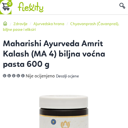
Preskoči
KOŠARICA
P
na
sadržaj
Početna
Zdravlje
Ajurvedska hrana
Chyavanprash (Čavanpraš),
biljne paste i eliksiri
Maharishi Ayurveda Amrit
Kalash (MA 4) biljna voćna
pasta 600 g
Prosječna
Nije ocijenjeno
Detalji ocjene
ocjena
proizvoda
je
0,0
od
5
zvjezdica.