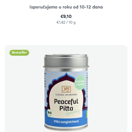
Isporučujemo u roku od 10-12 dana
€9,10
Izračunaj
€1,82 / 10 g
cijenu:
Bestseller