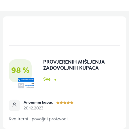
P
o
d
n
o
PROVJERENIH MIŠLJENJA
ž
ZADOVOLJNIH KUPACA
98 %
j
Sve
e
Anonimni kupac
20.12.2023
Kvalitetni i povoljni proizvodi.