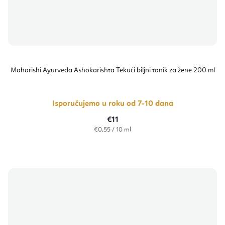
Maharishi Ayurveda Ashokarishta Tekući biljni tonik za žene 200 ml
Isporučujemo u roku od 7-10 dana
€11
Izračunaj
€0,55 / 10 ml
cijenu: