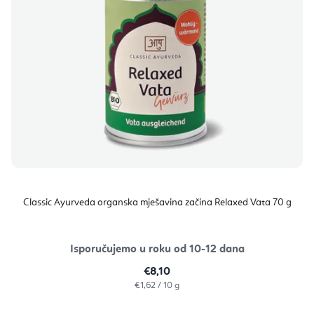
Classic Ayurveda organska mješavina začina Relaxed Vata 70 g
Isporučujemo u roku od 10-12 dana
€8,10
Izračunaj
€1,62 / 10 g
cijenu: