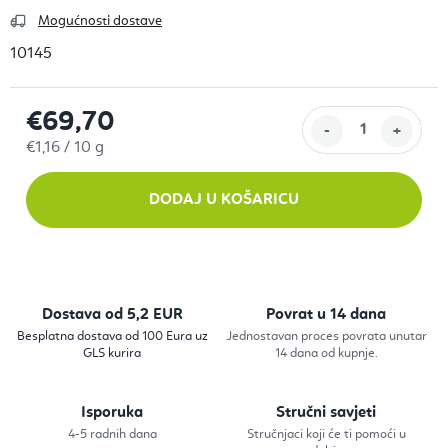
Mogućnosti dostave
10145
€69,70
Izračunaj cijenu:
€1,16 / 10 g
DODAJ U KOŠARICU
Dostava od 5,2 EUR
Povrat u 14 dana
Besplatna dostava od 100 Eura uz
Jednostavan proces povrata unutar
GLS kurira
14 dana od kupnje.
Isporuka
Stručni savjeti
4-5 radnih dana
Stručnjaci koji će ti pomoći u