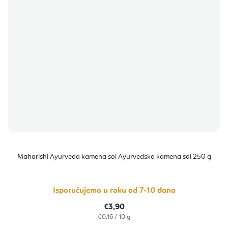
Maharishi Ayurveda kamena sol Ayurvedska kamena sol 250 g
Isporučujemo u roku od 7-10 dana
€3,90
Izračunaj
€0,16 / 10 g
cijenu: