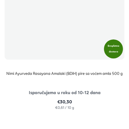
Besplatna
dostava
Nimi Ayurveda Rasayana Amalaki (BDiH) pire sa voćem amla 500 g
Isporučujemo u roku od 10-12 dana
€30,30
Izračunaj
€0,61 / 10 g
cijenu: