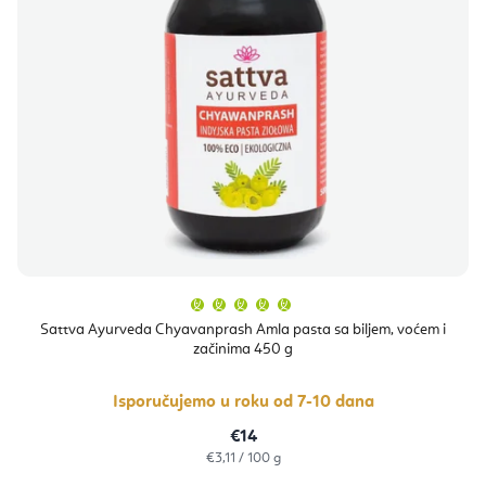
Prosječna
ocjena
proizvoda
Sattva Ayurveda Chyavanprash Amla pasta sa biljem, voćem i
je
začinima 450 g
5,0
od
5
zvjezdica.
Isporučujemo u roku od 7-10 dana
€14
Izračunaj
€3,11 / 100 g
cijenu: