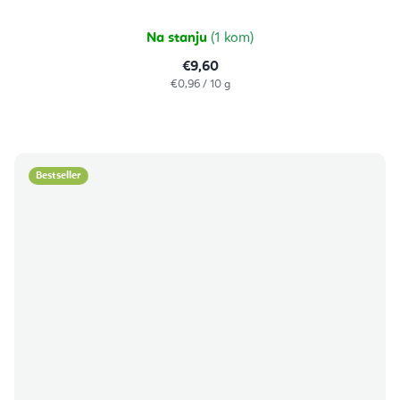
od
5
zvjezdica.
Na stanju
(1 kom)
€9,60
Izračunaj
€0,96 / 10 g
cijenu:
Bestseller