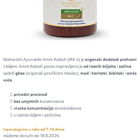
Maharishi Ayurveda Amrit Kalash (MA 4) je
organski dodatak prehrani
s biljem. Amrit Kalash pasta napravljena je
od
raznih biljaka
i
začina
,
sadrži
ghee
(organski pročišćeni maslac),
med
i
haritaki
,
bibitaki
i
amla
voće.
prirodni proizvod
bez umjetnih
konzervansa
visoka koncentracija
antioksidansa
s raznim biljem i začinima
Isporučujemo u roku od 7-10 dana
18.8.2026