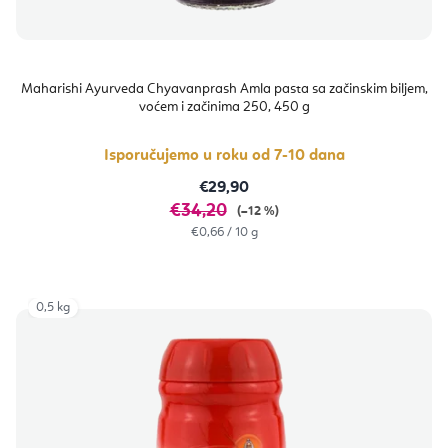
Maharishi Ayurveda Chyavanprash Amla pasta sa začinskim biljem,
voćem i začinima 250, 450 g
Isporučujemo u roku od 7-10 dana
€29,90
€34,20
(–12 %)
Izračunaj
€0,66 / 10 g
cijenu:
0,5 kg