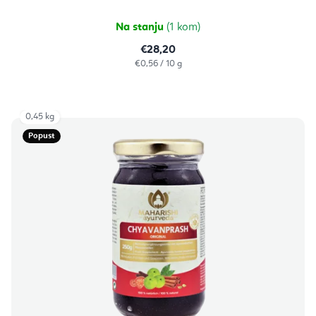
Na stanju
(1 kom)
€28,20
Izračunaj
€0,56 / 10 g
cijenu:
0,45 kg
Popust