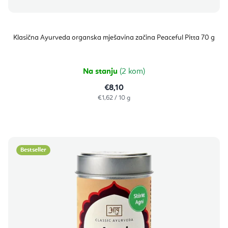
Klasična Ayurveda organska mješavina začina Peaceful Pitta 70 g
Na stanju
(2 kom)
€8,10
Izračunaj
€1,62 / 10 g
cijenu:
Bestseller