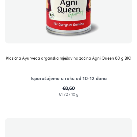
Klasična Ayurveda organska mješavina začina Agni Queen 80 g BIO
Isporučujemo u roku od 10-12 dana
€8,60
Izračunaj
€1,72 / 10 g
cijenu: