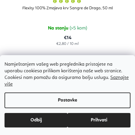
ocjena
proizvoda
Flexity 100% Zmajeva krv Sangre de Drago, 50 ml
je
5,0
od
5
zvjezdica.
Na stanju
(>5 kom)
€14
Izračunaj
€2,80 / 10 ml
cijenu:
Namještanjem vašeg web preglednika pristajete na
uporabu cookiesa prilikom korištenja naše web stranice.
Bestseller
Cookiesi nam pomažu da osiguramo bolju uslugu.
Saznajte
više
Odbij