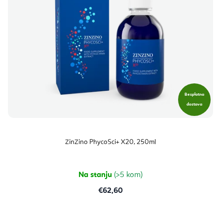
Besplatna
dostava
ZinZino PhycoSci+ X20, 250ml
Na stanju
(>5 kom)
€62,60