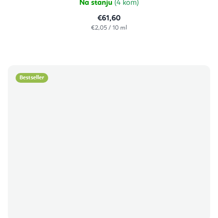
Na stanju
(4 kom)
€61,60
Izračunaj
€2,05 / 10 ml
cijenu:
Bestseller