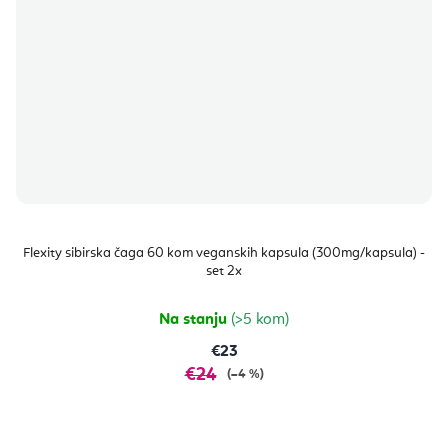
Flexity sibirska čaga 60 kom veganskih kapsula (300mg/kapsula) -
set 2x
Na stanju
(>5 kom)
€23
€24
(–4 %)