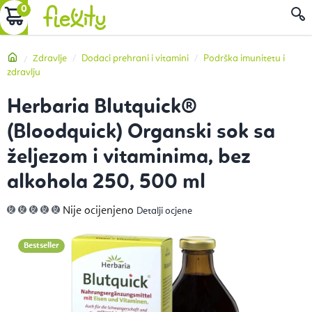
Preskoči
KOŠARICA
P
na
sadržaj
Početna
Zdravlje
Dodaci prehrani i vitamini
Podrška imunitetu i
zdravlju
Herbaria Blutquick®
(Bloodquick) Organski sok sa
željezom i vitaminima, bez
alkohola 250, 500 ml
Prosječna
Nije ocijenjeno
Detalji ocjene
ocjena
proizvoda
je
0,0
Bestseller
od
5
zvjezdica.