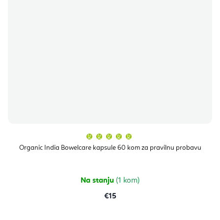
Prosječna
ocjena
proizvoda
Organic India Bowelcare kapsule 60 kom za pravilnu probavu
je
5,0
od
5
zvjezdica.
Na stanju
(1 kom)
€15