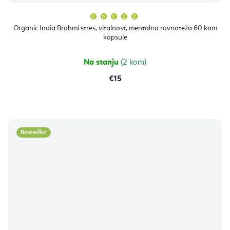
Prosječna
ocjena
proizvoda
Organic India Brahmi stres, vitalnost, mentalna ravnoteža 60 kom
je
kapsule
5,0
od
5
zvjezdica.
Na stanju
(2 kom)
€15
Bestseller