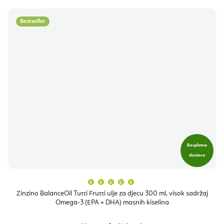
Bestseller
Besplatna
dostava
Prosječna
ocjena
proizvoda
Zinzino BalanceOil Tutti Frutti ulje za djecu 300 ml, visok sadržaj
je
Omega-3 (EPA + DHA) masnih kiselina
5,0
od
5
zvjezdica.