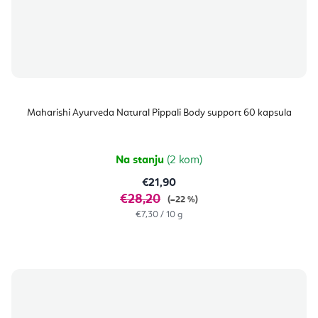
Maharishi Ayurveda Natural Pippali Body support 60 kapsula
Na stanju
(2 kom)
€21,90
€28,20
(–22 %)
Izračunaj
€7,30 / 10 g
cijenu: