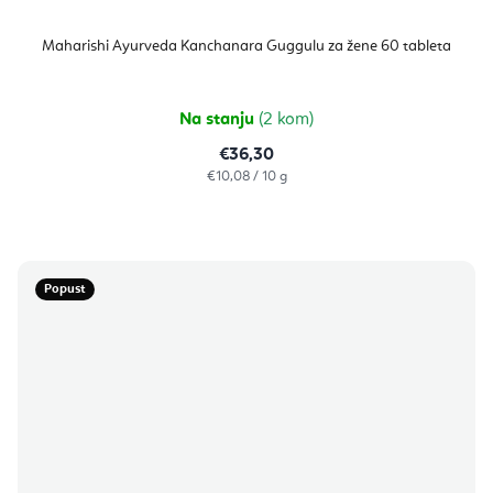
Maharishi Ayurveda Kanchanara Guggulu za žene 60 tableta
Na stanju
(2 kom)
€36,30
Izračunaj
€10,08 / 10 g
cijenu:
Popust