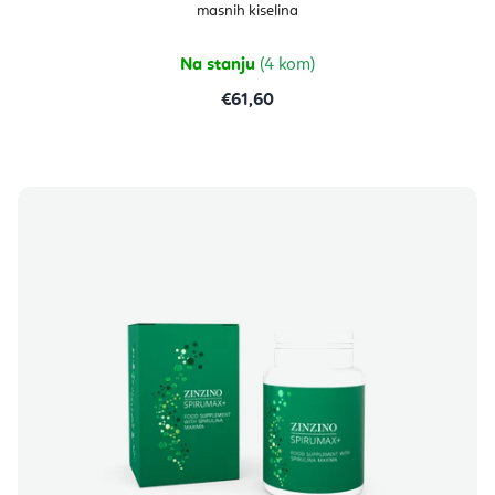
je
masnih kiselina
5,0
od
5
zvjezdica.
Na stanju
(4 kom)
€61,60