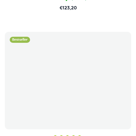
€123,20
Bestseller
Prosječna