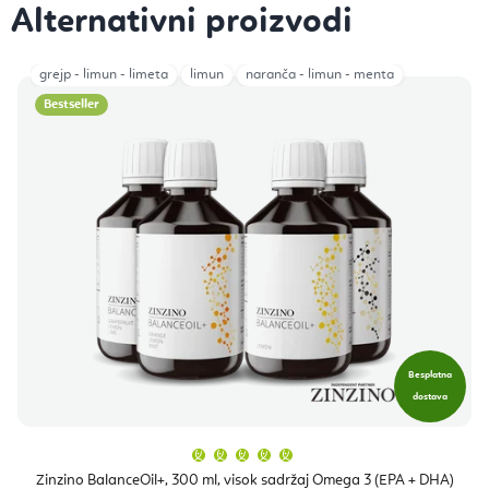
grejp - limun - limeta
limun
naranča - limun - menta
Bestseller
Besplatna
dostava
Prosječna
ocjena
proizvoda
Zinzino BalanceOil+, 300 ml, visok sadržaj Omega 3 (EPA + DHA)