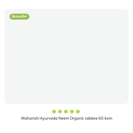
Bestseller
Prosječna
ocjena
proizvoda
Maharishi Ayurveda Neem Organic tablete 60 kom
je
5,0
od
5