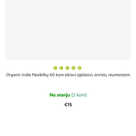
Prosječna
ocjena
proizvoda
Organic India Flexibility 60 kom zdravi zglobovi, artritis, reumatizam
je
5,0
od
5
zvjezdica.
Na stanju
(2 kom)
€15