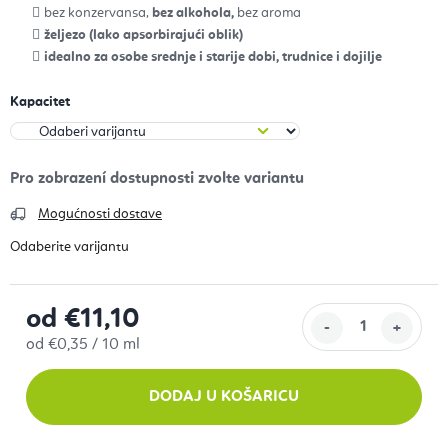
bez konzervansa,
bez alkohola,
bez aroma
željezo (lako apsorbirajući oblik)
idealno za osobe srednje i starije dobi, trudnice i dojilje
Kapacitet
Mogućnosti dostave
od
€11,10
Izračunaj cijenu:
od €0,35 / 10 ml
DODAJ U KOŠARICU