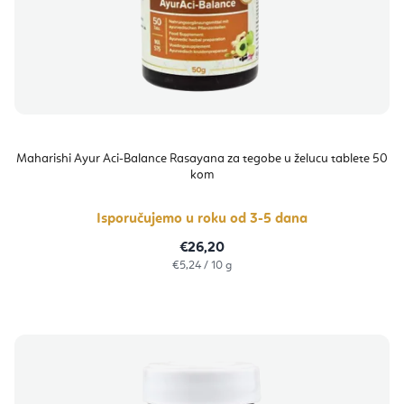
Maharishi Ayur Aci-Balance Rasayana za tegobe u želucu tablete 50
kom
Isporučujemo u roku od 3-5 dana
€26,20
Izračunaj
€5,24 / 10 g
cijenu: