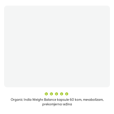
Prosječna
ocjena
proizvoda
Organic India Weight Balance kapsule 60 kom, metabolizam,
je
prekomjerna težina
5,0
od
5
zvjezdica.