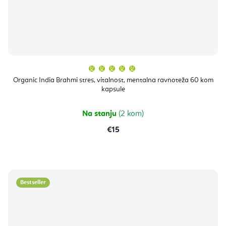
Prosječna
ocjena
proizvoda
Organic India Brahmi stres, vitalnost, mentalna ravnoteža 60 kom
je
kapsule
5,0
od
5
zvjezdica.
Na stanju
(2 kom)
€15
Bestseller