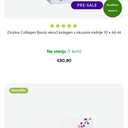
Besplatna
dostava
Prosječna
ocjena
proizvoda
Zinzino Collagen Boozt tekući kolagen s okusom trešnje 10 x 46 ml
je
5,0
od
5
zvjezdica.
Na stanju
(1 kom)
€80,80
Bestseller