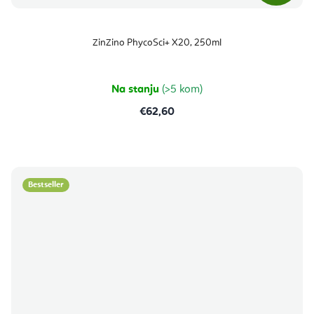
ZinZino PhycoSci+ X20, 250ml
Na stanju
(>5 kom)
€62,60
Bestseller