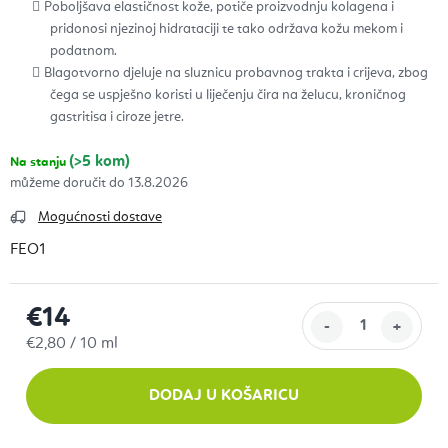
Poboljšava elastičnost kože, potiče proizvodnju kolagena i
pridonosi njezinoj hidrataciji te tako održava kožu mekom i
podatnom.
Blagotvorno djeluje na sluznicu probavnog trakta i crijeva, zbog
čega se uspješno koristi u liječenju čira na želucu, kroničnog
gastritisa i ciroze jetre.
(>5 kom)
Na stanju
13.8.2026
Mogućnosti dostave
FEO1
€14
Izračunaj cijenu:
€2,80 / 10 ml
DODAJ U KOŠARICU