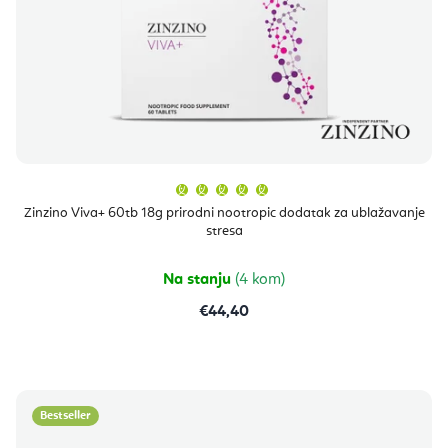
Prosječna
ocjena
proizvoda
Zinzino Viva+ 60tb 18g prirodni nootropic dodatak za ublažavanje
je
stresa
5,0
od
5
zvjezdica.
Na stanju
(4 kom)
€44,40
Bestseller