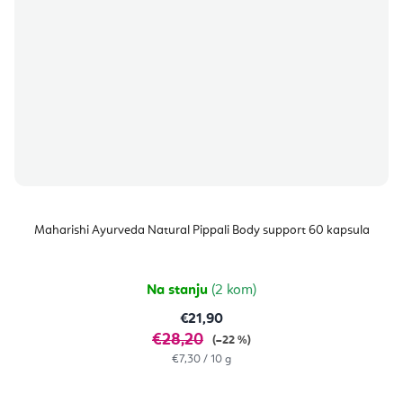
Maharishi Ayurveda Natural Pippali Body support 60 kapsula
Na stanju
(2 kom)
€21,90
€28,20
(–22 %)
Izračunaj
€7,30 / 10 g
cijenu: