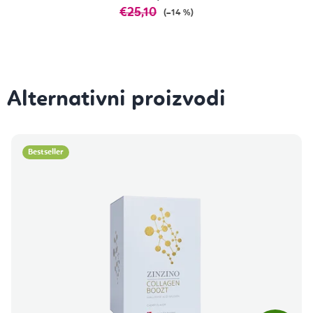
€25,10
(–14 %)
Bestseller