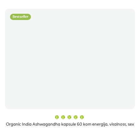
Bestseller
Prosječna
ocjena
proizvoda
Organic India Ashwagandha kapsule 60 kom energija, vitalnost, sex
je
5,0
od
5