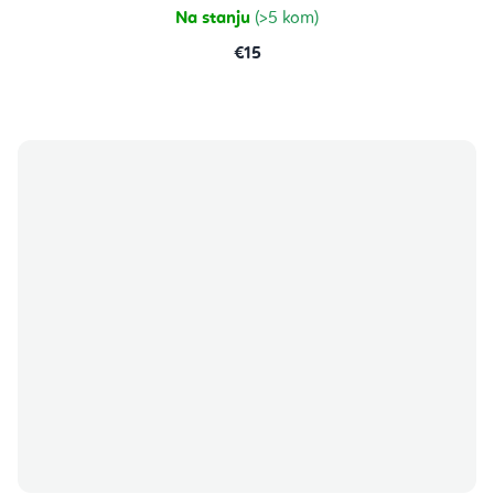
zvjezdica.
Na stanju
(>5 kom)
€15