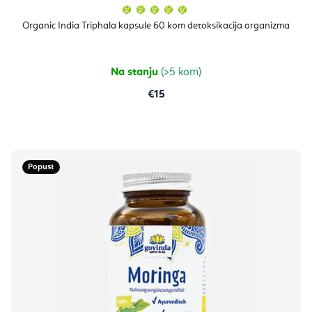
Prosječna
ocjena
proizvoda
Organic India Triphala kapsule 60 kom detoksikacija organizma
je
5,0
od
5
zvjezdica.
Na stanju
(>5 kom)
€15
Popust