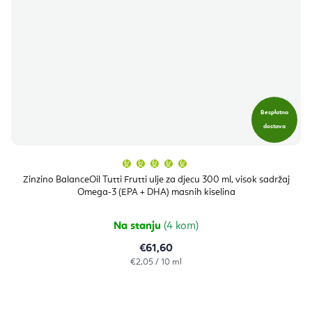
Besplatna
dostava
Prosječna
ocjena
proizvoda
Zinzino BalanceOil Tutti Frutti ulje za djecu 300 ml, visok sadržaj
je
Omega-3 (EPA + DHA) masnih kiselina
5,0
od
5
zvjezdica.
Na stanju
(4 kom)
€61,60
Izračunaj
€2,05 / 10 ml
cijenu: