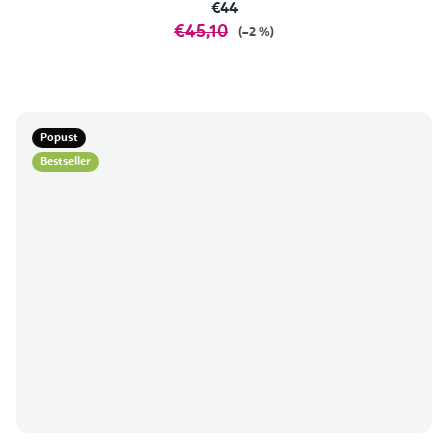
€44
€45,10
(–2 %)
Popust
Bestseller