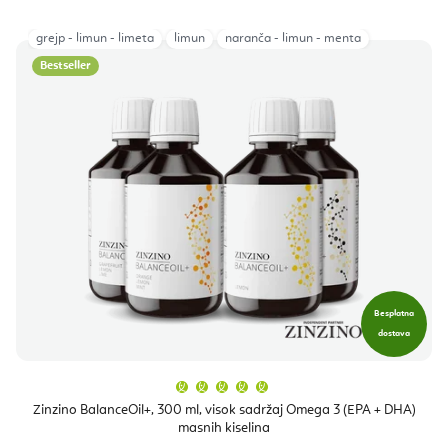
grejp - limun - limeta
limun
naranča - limun - menta
Bestseller
Besplatna
dostava
Prosječna
ocjena
proizvoda
Zinzino BalanceOil+, 300 ml, visok sadržaj Omega 3 (EPA + DHA)
je
masnih kiselina
5,0
od