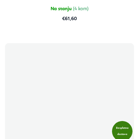
5
zvjezdica.
Na stanju
(4 kom)
€61,60
Besplatna
dostava