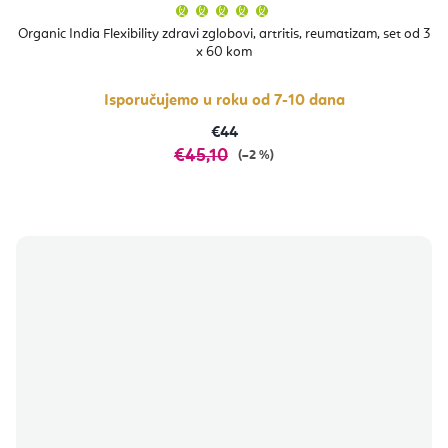
Prosječna
ocjena
proizvoda
Organic India Flexibility zdravi zglobovi, artritis, reumatizam, set od 3
je
x 60 kom
5,0
od
5
zvjezdica.
Isporučujemo u roku od 7-10 dana
€44
€45,10
(–2 %)