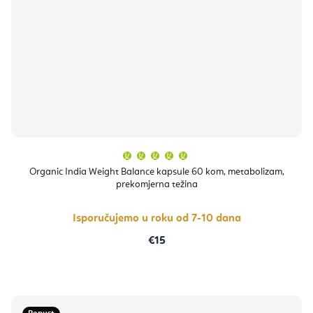
Prosječna
ocjena
proizvoda
Organic India Weight Balance kapsule 60 kom, metabolizam,
je
prekomjerna težina
5,0
od
5
zvjezdica.
Isporučujemo u roku od 7-10 dana
€15