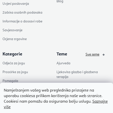
Blog
Uvjeti poslovanja
Zaštita osobnih podataka
Informacije o dostavi robe
Savjetovanje
Ocjena trgovine
Kategorie
Teme
Sve teme
Odjeća za jogu
Ajurveda
Prostirke za jogu
Ljekovita glazba i glazbena
terapija
Pomagala
Joga
Zdravlje
Namještanjem vašeg web preglednika pristajete na
Pilates
uporabu cookiesa prilikom korištenja naše web stranice.
Dodaci
Cookiesi nam pomažu da osiguramo bolju uslugu.
Saznajte
Zen
više
Popusti
Naši omiljeni