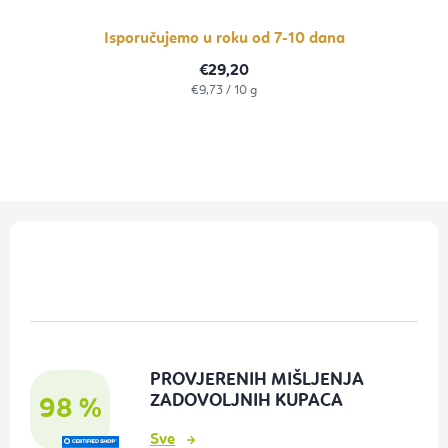
Isporučujemo u roku od 7-10 dana
€29,20
Izračunaj
€9,73 / 10 g
cijenu:
P
o
d
n
o
PROVJERENIH MIŠLJENJA
ž
ZADOVOLJNIH KUPACA
98 %
j
Sve