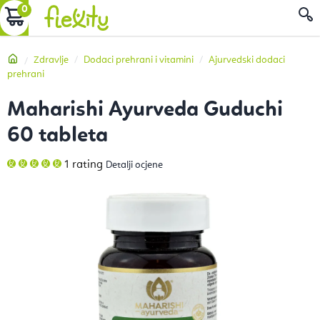
Preskoči
KOŠARICA
P
na
sadržaj
Početna
Zdravlje
Dodaci prehrani i vitamini
Ajurvedski dodaci
prehrani
Maharishi Ayurveda Guduchi
60 tableta
Prosječna
1 rating
Detalji ocjene
ocjena
proizvoda
je
5,0
od
5
zvjezdica.