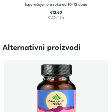
Isporučujemo u roku od 10-12 dana
€12,60
Izračunaj
€1,26 / 10 g
cijenu: