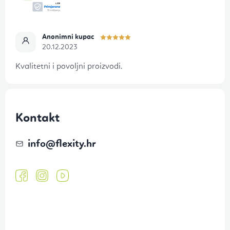
e
Anonimni kupac
20.12.2023
Kvalitetni i povoljni proizvodi.
Kontakt
info
@
flexity.hr