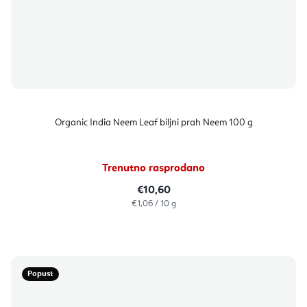
Organic India Neem Leaf biljni prah Neem 100 g
Trenutno rasprodano
€10,60
Izračunaj
€1,06 / 10 g
cijenu:
Popust