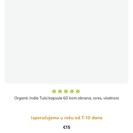
Prosječna
ocjena
proizvoda
Organic India Tulsi kapsule 60 kom obrana, stres, vitalnost
je
5,0
od
5
zvjezdica.
Isporučujemo u roku od 7-10 dana
€15