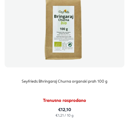
Seyfrieds Bhringaraj Churna organski prah 100 g
Trenutno rasprodano
€12,10
Izračunaj
€1,21 / 10 g
cijenu: