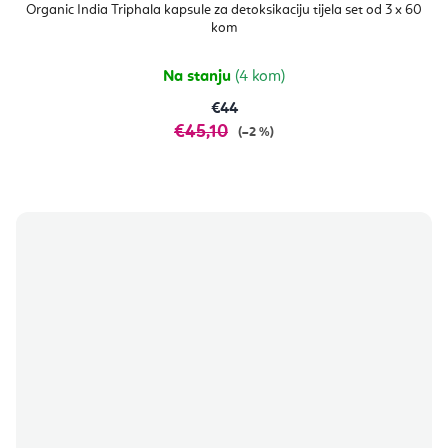
Organic India Triphala kapsule za detoksikaciju tijela set od 3 x 60
kom
Na stanju
(4 kom)
€44
€45,10
(–2 %)