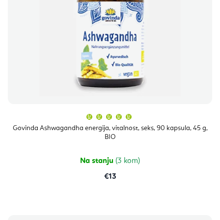
Prosječna
ocjena
proizvoda
Govinda Ashwagandha energija, vitalnost, seks, 90 kapsula, 45 g,
je
BIO
5,0
od
5
zvjezdica.
Na stanju
(3 kom)
€13