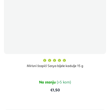
Prosječna
ocjena
proizvoda
Mirisni štapići Satya bijele kadulje 15 g
je
5,0
od
5
zvjezdica.
Na stanju
(>5 kom)
€1,50