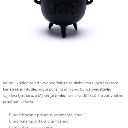
Kotao - kadionica od lijevanog željeza sa simbolima sunca i mjeseca
koristi se za rituale
, poput paljenja tamjana.
Sunce
predstavlja
svjetlost i jasnoću, a Mjesec
je simbol
istine, vodič i služi da vas vodi na
pravi put u životu.
pročišćavanje prostora, ceremonije, rituali
aromaterapija, kućna atmosfera
simboli sunca i mjeseca