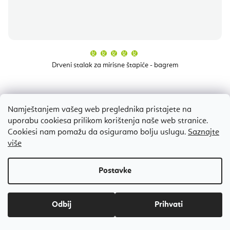
Prosječna
ocjena
proizvoda
Drveni stalak za mirisne štapiće - bagrem
je
5,0
od
5
zvjezdica.
Trenutno rasprodano
Namještanjem vašeg web preglednika pristajete na
€2,50
uporabu cookiesa prilikom korištenja naše web stranice.
€2,90
(–13 %)
Cookiesi nam pomažu da osiguramo bolju uslugu.
Saznajte
više
Bestseller
Odbij