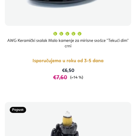
Prosječna
ocjena
proizvoda
AWG Keramički stalak Malo kamenje za mirisne stošce "Tekući dim"
je
crni
5,0
od
5
zvjezdica.
Isporučujemo u roku od 3-5 dana
€6,50
€7,60
(–14 %)
Popust