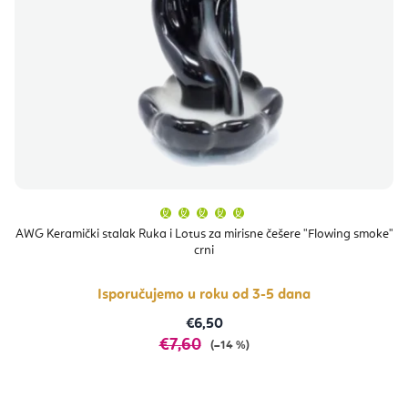
Prosječna
ocjena
proizvoda
AWG Keramički stalak Ruka i Lotus za mirisne češere "Flowing smoke"
je
crni
5,0
od
5
zvjezdica.
Isporučujemo u roku od 3-5 dana
€6,50
€7,60
(–14 %)