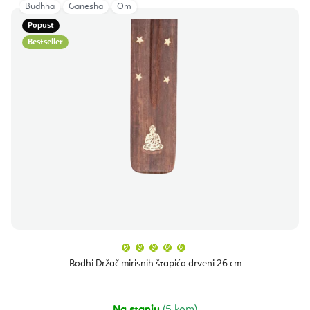
Budhha
Ganesha
Om
Popust
Bestseller
Prosječna
ocjena
proizvoda
Bodhi Držač mirisnih štapića drveni 26 cm
je
5,0
od
5
zvjezdica.