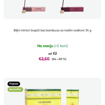
Biljni mirisni štapići bez bambusa sa malim stalkom 34 g
Na stanju
(>5 kom)
€2
od
€2,50
(do –20 %)
Popust
Bestseller