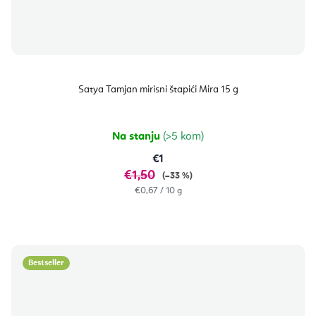
Satya Tamjan mirisni štapići Mira 15 g
Na stanju
(>5 kom)
€1
€1,50
(–33 %)
Izračunaj
€0,67 / 10 g
cijenu:
Bestseller