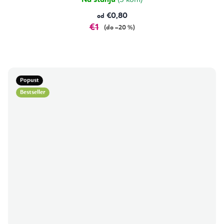
Na stanju
(5 kom)
€0,80
od
€1
(do –20 %)
Popust
Bestseller