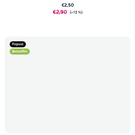
€2,50
€2,90
(–13 %)
Popust
Bestseller