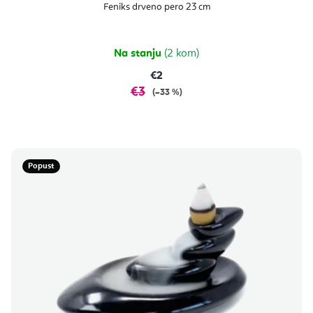
Feniks drveno pero 23 cm
Na stanju
(2 kom)
€2
€3
(–33 %)
Popust