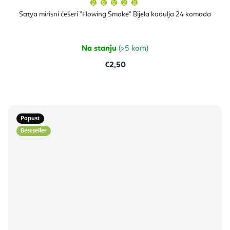
Prosječna
ocjena
proizvoda
Satya mirisni češeri "Flowing Smoke" Bijela kadulja 24 komada
je
5,0
od
5
zvjezdica.
Na stanju
(>5 kom)
€2,50
Popust
Bestseller