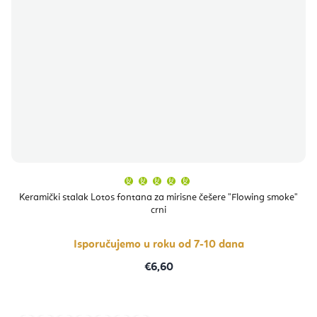
Prosječna
ocjena
proizvoda
Keramički stalak Lotos fontana za mirisne češere "Flowing smoke"
je
crni
5,0
od
5
zvjezdica.
Isporučujemo u roku od 7-10 dana
€6,60