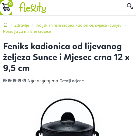
Preskoči
KOŠARICA
P
na
sadržaj
Početna
Zdravlje
Indijski mirisni štapići, kadionice, svijeće i čunjevi
Postolja za mirisne štapiće
Feniks kadionica od lijevanog
željeza Sunce i Mjesec crna 12 x
9,5 cm
Prosječna
Nije ocijenjeno
Detalji ocjene
ocjena
proizvoda
je
0,0
od
5
zvjezdica.