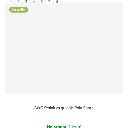
1
2
3
4
6
7
8
Bestseller
AWG Stalak za grijanje Palo Santo
Na stanju
(1 kom)