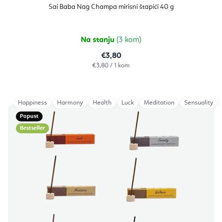
proizvoda
Sai Baba Nag Champa mirisni štapići 40 g
je
5,0
od
5
zvjezdica.
Na stanju
(3 kom)
€3,80
Izračunaj
€3,80 / 1 kom
cijenu:
Happiness
Harmony
Health
Luck
Meditation
Sensuality
Popust
Bestseller