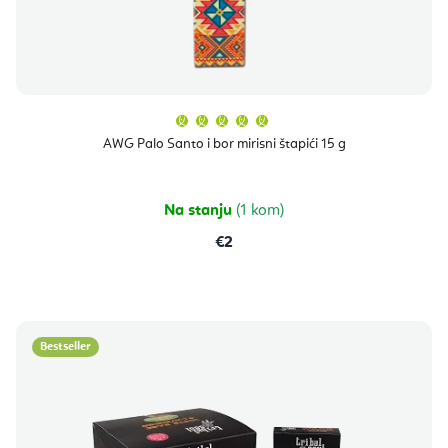
Prosječna
ocjena
proizvoda
AWG Palo Santo i bor mirisni štapići 15 g
je
5,0
od
5
zvjezdica.
Na stanju
(1 kom)
€2
Bestseller