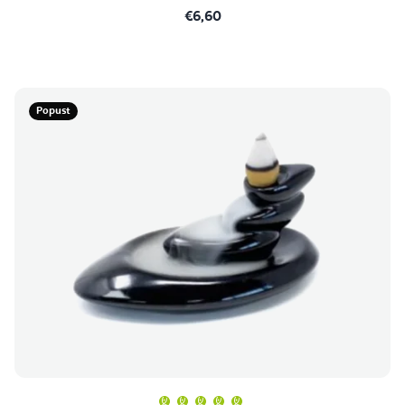
€6,60
Popust
Prosječna