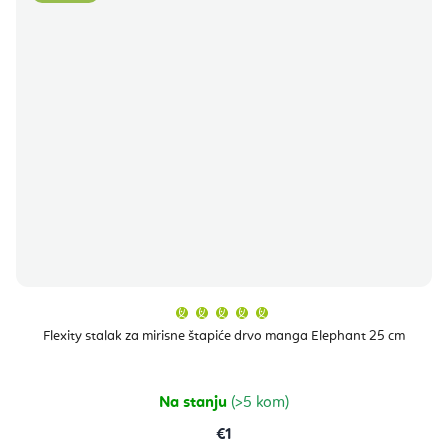
Prosječna
ocjena
proizvoda
Flexity stalak za mirisne štapiće drvo manga Elephant 25 cm
je
5,0
od
5
zvjezdica.
Na stanju
(>5 kom)
€1