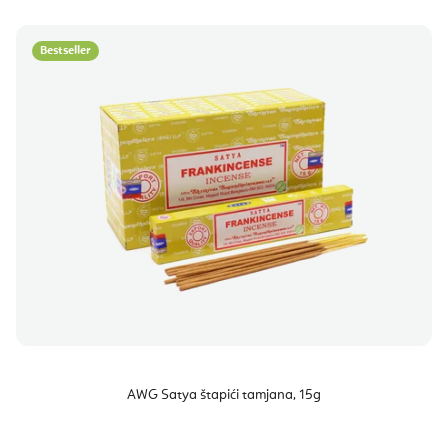
Bestseller
AWG Satya štapići tamjana, 15g