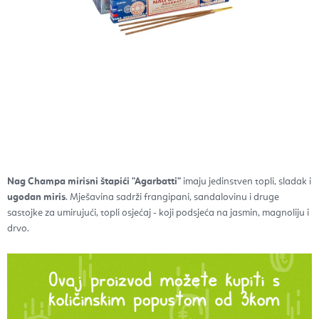
Nag Champa mirisni štapići "Agarbatti"
imaju jedinstven topli, sladak i
ugodan miris
. Mješavina sadrži frangipani, sandalovinu i druge
sastojke za umirujući, topli osjećaj - koji podsjeća na jasmin, magnoliju i
drvo.