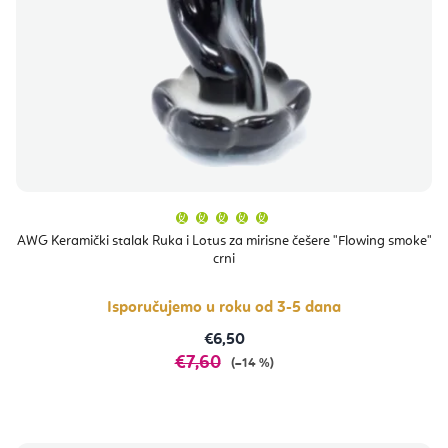
Prosječna
ocjena
proizvoda
AWG Keramički stalak Ruka i Lotus za mirisne češere "Flowing smoke"
je
crni
5,0
od
5
zvjezdica.
Isporučujemo u roku od 3-5 dana
€6,50
€7,60
(–14 %)