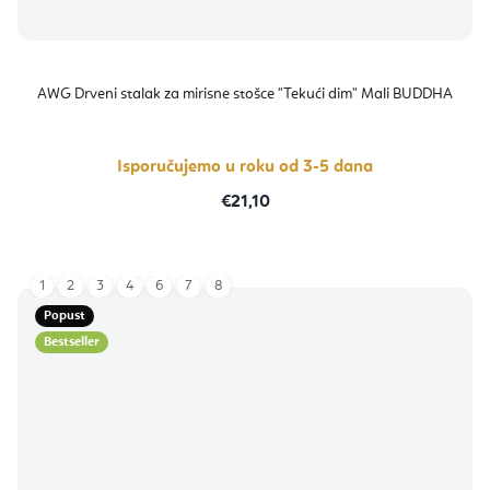
AWG Drveni stalak za mirisne stošce "Tekući dim" Mali BUDDHA
Isporučujemo u roku od 3-5 dana
€21,10
1
2
3
4
6
7
8
Popust
Bestseller