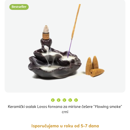
Bestseller
Prosječna
ocjena
proizvoda
Keramički stalak Lotos fontana za mirisne češere "Flowing smoke"
je
crni
5,0
od
5
zvjezdica.
Isporučujemo u roku od 5-7 dana