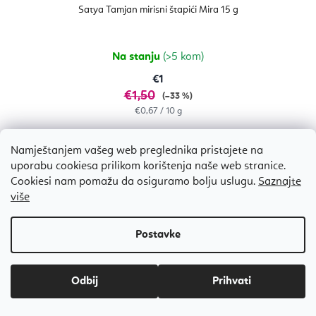
Satya Tamjan mirisni štapići Mira 15 g
Na stanju
(>5 kom)
€1
€1,50
(–33 %)
Izračunaj
€0,67 / 10 g
cijenu:
Namještanjem vašeg web preglednika pristajete na
uporabu cookiesa prilikom korištenja naše web stranice.
Cookiesi nam pomažu da osiguramo bolju uslugu.
Saznajte
Bestseller
više
Odbij