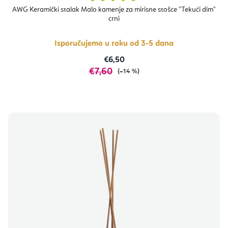
ocjena
proizvoda
AWG Keramički stalak Malo kamenje za mirisne stošce "Tekući dim"
je
crni
5,0
od
5
zvjezdica.
Isporučujemo u roku od 3-5 dana
€6,50
€7,60
(–14 %)