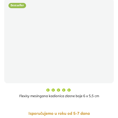
Bestseller
Prosječna
ocjena
proizvoda
Flexity mesingana kadionica zlatne boje 6 x 5,5 cm
je
5,0
od
5
zvjezdica.
Isporučujemo u roku od 5-7 dana