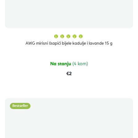
Prosječna
ocjena
proizvoda
AWG mirisni štapići bijele kadulje i lavande 15 g
je
5,0
od
5
zvjezdica.
Na stanju
(4 kom)
€2
Bestseller