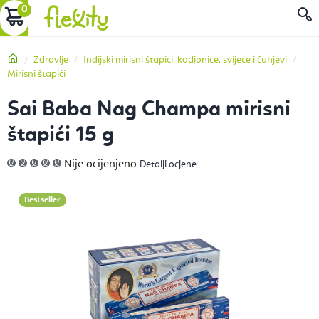
Preskoči
KOŠARICA
P
na
sadržaj
Početna
Zdravlje
Indijski mirisni štapići, kadionice, svijeće i čunjevi
Mirisni štapići
Sai Baba Nag Champa mirisni
štapići 15 g
Prosječna
Nije ocijenjeno
Detalji ocjene
ocjena
proizvoda
je
0,0
Bestseller
od
5
zvjezdica.