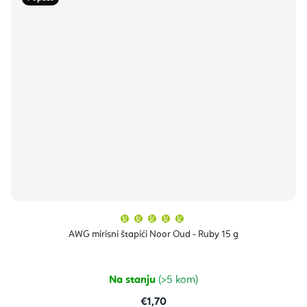
Prosječna
ocjena
proizvoda
AWG mirisni štapići Noor Oud - Ruby 15 g
je
5,0
od
5
zvjezdica.
Na stanju
(>5 kom)
€1,70