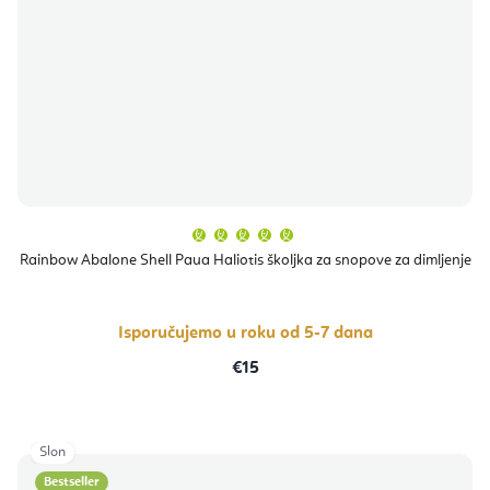
Prosječna
ocjena
proizvoda
Rainbow Abalone Shell Paua Haliotis školjka za snopove za dimljenje
je
5,0
od
5
zvjezdica.
Isporučujemo u roku od 5-7 dana
€15
Slon
Bestseller