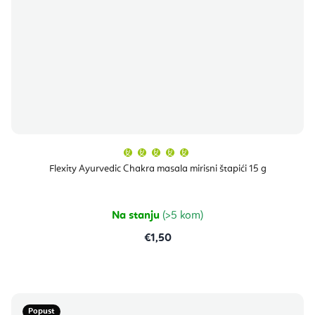
Prosječna
ocjena
proizvoda
Flexity Ayurvedic Chakra masala mirisni štapići 15 g
je
5,0
od
5
zvjezdica.
Na stanju
(>5 kom)
€1,50
Popust