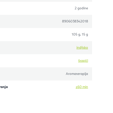
2 godine
8906038342018
105 g, 15 g
indijsko
štapići
Aromaterapija
ranja
±60 min