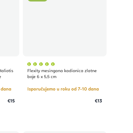
Prosječna
ocjena
proizvoda
aliotis
Flexity mesingana kadionica zlatne
je
5,0
e
boje 6 x 5,5 cm
od
5
zvjezdica.
0 dana
Isporučujemo u roku od 7-10 dana
€15
€13