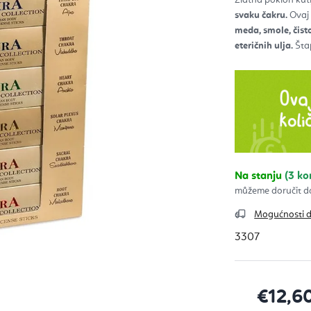
5,0
od
svaku čakru.
Ovaj 
5
zvje
meda, smole, čist
eteričnih ulja.
Štap
Na stanju
(3 k
Mogućnosti 
3307
€12,6