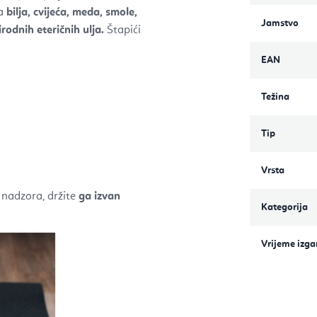
na
bilja, cvijeća, meda, smole,
Jamstvo
rodnih eteričnih ulja.
Štapići
EAN
Težina
Tip
Vrsta
 nadzora, držite
ga izvan
Kategorija
Vrijeme izga