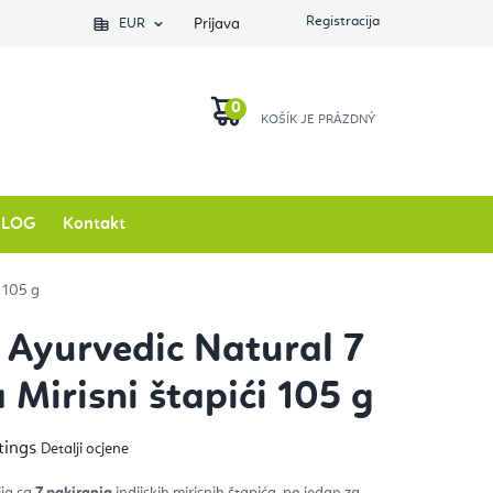
EUR
Prijava
KOŠARICA
BLOG
Kontakt
i 105 g
y Ayurvedic Natural 7
 Mirisni štapići 105 g
ječna
tings
Detalji ocjene
na
izvoda
ija sa
7 pakiranja
indijskih mirisnih štapića, po jedan za