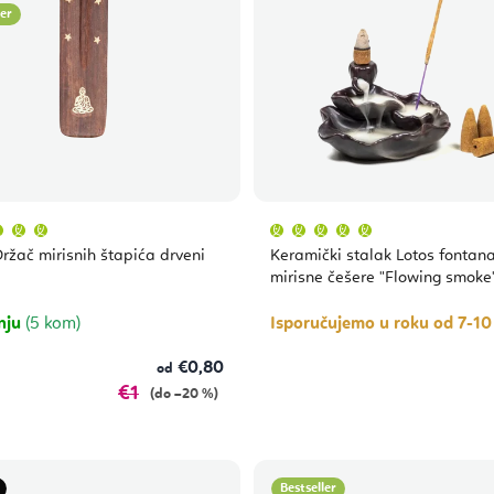
ler
Prosječna
Prosječna
ocjena
ocjena
proizvoda
proizvoda
ržač mirisnih štapića drveni
Keramički stalak Lotos fontan
je
je
5,0
5,0
mirisne češere "Flowing smoke"
od
od
5
5
zvjezdica.
zvjezdica.
nju
(5 kom)
Isporučujemo u roku od 7-1
€0,80
od
€1
(do –20 %)
Bestseller