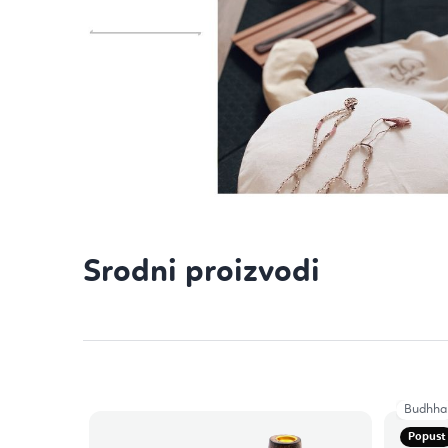
Srodni proizvodi
Budhha
Popust