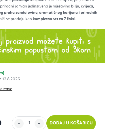
prirodni tamjan jedinstvena je mješavina
bilja, cvijeća,
zdica.
og praha sandalovine,
aromatičnog korijena i prirodnih
ići se prodaju kao
kompletan set za 7 čakri.
om)
12.8.2026
dostave
0
DODAJ U KOŠARICU