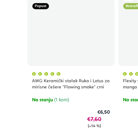
Popust
Bestsel
Prosječna
ocjena
proizvoda
AWG Keramički stalak Ruka i Lotus za
Flexity
je
5,0
mirisne češere "Flowing smoke" crni
manga 
od
5
zvjezdica.
Na stanju
(1 kom)
Na sta
€6,50
€7,60
(–14 %)