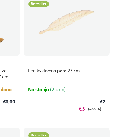
Bestseller
a za
Feniks drveno pero 23 cm
 crni
0 dana
Na stanju
(2 kom)
€6,60
€2
€3
(–33 %)
Bestseller