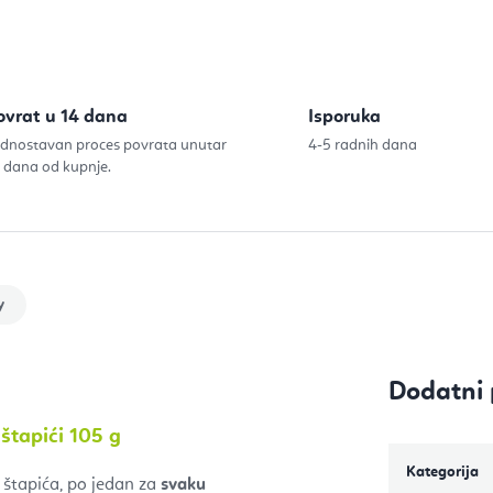
Izračunaj c
ovrat u 14 dana
Isporuka
dnostavan proces povrata unutar
4-5 radnih dana
 dana od kupnje.
y
Dodatni 
štapići 105 g
Kategorija
h štapića, po jedan za
svaku