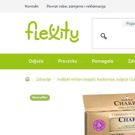
Preskoči
Kontakt
Povrat robe, zamjena i reklamacija
na
sadržaj
Odjeća
Prostirke
Pomagala
Zdr
Početna
Zdravlje
Indijski mirisni štapići, kadionice, svijeće i č
Bestseller