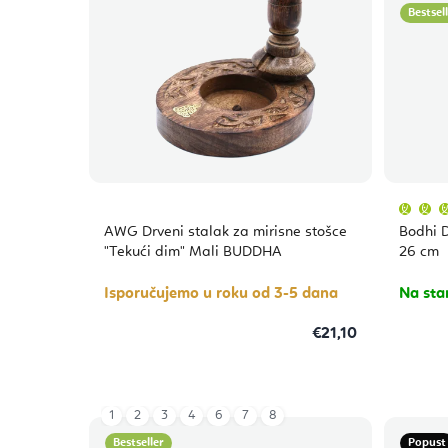
Bestsel
AWG Drveni stalak za mirisne stošce
Bodhi D
"Tekući dim" Mali BUDDHA
26 cm
Isporučujemo u roku od 3-5 dana
Na sta
€21,10
1
2
3
4
6
7
8
Bestseller
Popust