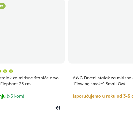
ler
Prosječna
ocjena
proizvoda
 stalak za mirisne štapiće drvo
AWG Drveni stalak za mirisne 
je
5,0
Elephant 25 cm
"Flowing smoke" Small OM
od
5
zvjezdica.
nju
(>5 kom)
Isporučujemo u roku od 3-5
€1