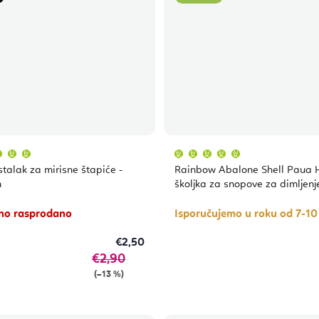
Prosječna
Prosječna
ocjena
ocjena
proizvoda
proizvoda
stalak za mirisne štapiće -
Rainbow Abalone Shell Paua H
je
je
5,0
5,0
m
školjka za snopove za dimljenj
od
od
5
5
zvjezdica.
zvjezdica.
no rasprodano
Isporučujemo u roku od 7-1
€2,50
€2,90
(–13 %)