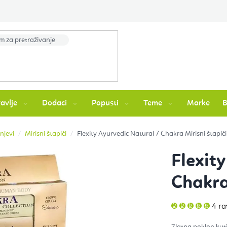
avlje
Dodaci
Popusti
Teme
Marke
unjevi
Mirisni štapići
Flexity Ayurvedic Natural 7 Chakra Mirisni štapić
Flexit
Chakra
Pros
4 ra
ocje
pro
je
Zlatna poklon kut