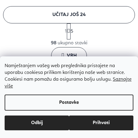
UČITAJ JOŠ 24
P
1
5
a
K
g
98
ukupno stavki
o
i
n
VRH
n
a
t
Namještanjem vašeg web preglednika pristajete na
c
r
uporabu cookiesa prilikom korištenja naše web stranice.
i
Cookiesi nam pomažu da osiguramo bolju uslugu.
Saznajte
o
j
više
l
a
P
e
o
l
d
i
Odbij
s
n
t
o