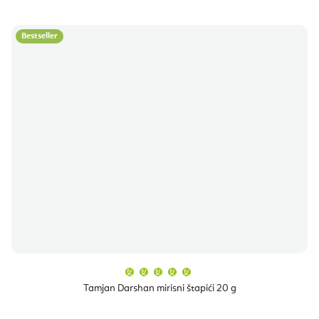
Bestseller
Prosječna
ocjena
proizvoda
Tamjan Darshan mirisni štapići 20 g
je
5,0
od