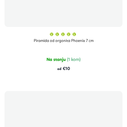
Prosječna
ocjena
proizvoda
Piramida od orgonita Phoenix 7 cm
je
5,0
od
5
zvjezdica.
Na stanju
(1 kom)
€10
od