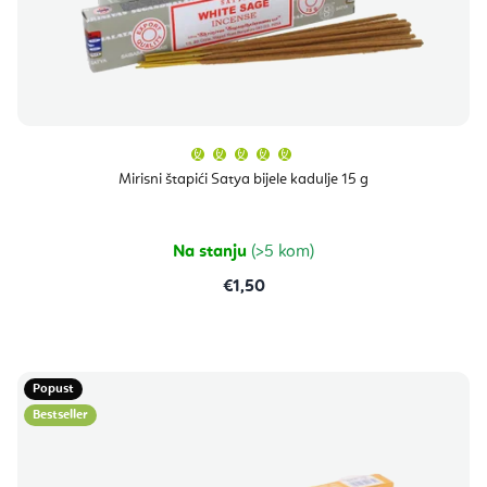
Prosječna
ocjena
proizvoda
Mirisni štapići Satya bijele kadulje 15 g
je
5,0
od
5
zvjezdica.
Na stanju
(>5 kom)
€1,50
Popust
Bestseller