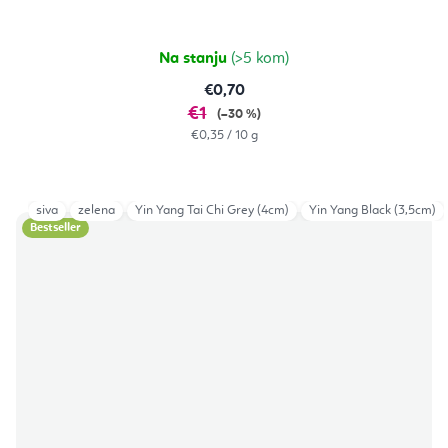
Na stanju
(>5 kom)
€0,70
€1
(–30 %)
Izračunaj
€0,35 / 10 g
cijenu:
siva
zelena
Yin Yang Tai Chi Grey (4cm)
Yin Yang Black (3,5cm)
Bestseller