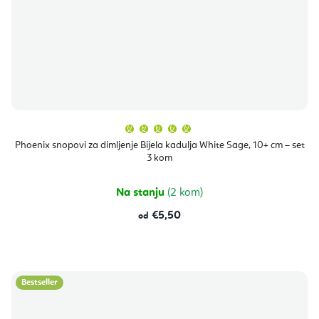
Prosječna
ocjena
proizvoda
Phoenix snopovi za dimljenje Bijela kadulja White Sage, 10+ cm – set
je
3 kom
5,0
od
5
zvjezdica.
Na stanju
(2 kom)
€5,50
od
Bestseller