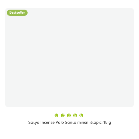
Bestseller
Prosječna
ocjena
proizvoda
Satya Incense Palo Santo mirisni štapići 15 g
je
5,0
od
5