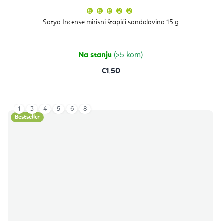
Prosječna
ocjena
proizvoda
Satya Incense mirisni štapići sandalovina 15 g
je
5,0
od
5
zvjezdica.
Na stanju
(>5 kom)
€1,50
1
3
4
5
6
8
Bestseller