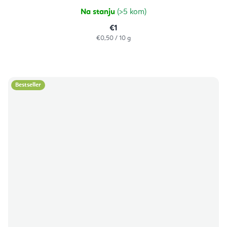
5
zvjezdica.
Na stanju
(>5 kom)
€1
Izračunaj
€0,50 / 10 g
cijenu:
Bestseller