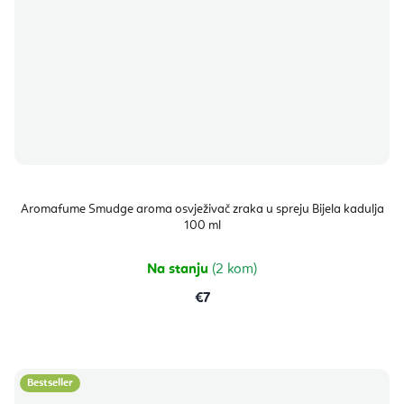
Aromafume Smudge aroma osvježivač zraka u spreju Bijela kadulja
100 ml
Na stanju
(2 kom)
€7
Bestseller