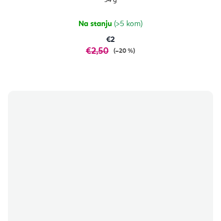
Na stanju
(>5 kom)
€2
€2,50
(–20 %)