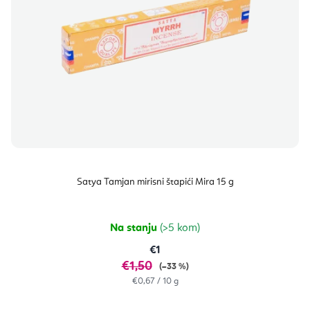
Satya Tamjan mirisni štapići Mira 15 g
Na stanju
(>5 kom)
€1
€1,50
(–33 %)
Izračunaj
€0,67 / 10 g
cijenu: