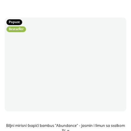
Popust
Bestseller
Biljni mirisni štapići bambus "Abundance" - jasmin i limun sa stalkom
34 g