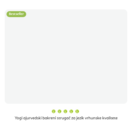
Bestseller
Prosječna
ocjena
proizvoda
Yogi ajurvedski bakreni strugač za jezik vrhunske kvalitete
je
5,0
od
5