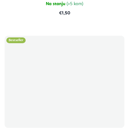
zvjezdica.
Na stanju
(>5 kom)
€1,50
Bestseller