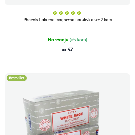
v
i
Prosječna
o
ocjena
z
proizvoda
Phoenix bakrena magnetna narukvica set 2 kom
d
je
v
5,0
od
a
5
o
zvjezdica.
Na stanju
(>5 kom)
d
€7
od
a
Bestseller