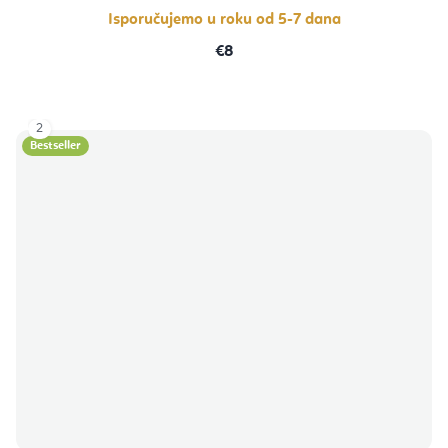
zvjezdica.
Isporučujemo u roku od 5-7 dana
€8
2
Bestseller