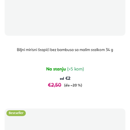
Biljni mirisni štapići bez bambusa sa malim stalkom 34 g
Na stanju
(>5 kom)
€2
od
€2,50
(do –20 %)
Bestseller