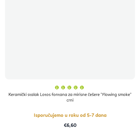
Prosječna
ocjena
proizvoda
Keramički stalak Lotos fontana za mirisne češere "Flowing smoke"
je
crni
5,0
od
5
zvjezdica.
Isporučujemo u roku od 5-7 dana
€6,60