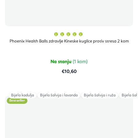
Prosječna
ocjena
proizvoda
Phoenix Health Balls zdravlje Kineske kuglice protiv stresa 2 kom
je
5,0
od
5
zvjezdica.
Na stanju
(1 kom)
€10,60
Bijela kadulja
Bijela šalvija i lavanda
Bijela šalvija i ruža
Bijela šal
Bestseller