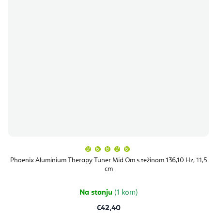
Prosječna
ocjena
proizvoda
Phoenix Aluminium Therapy Tuner Mid Om s težinom 136,10 Hz, 11,5
je
cm
5,0
od
5
zvjezdica.
Na stanju
(1 kom)
€42,40