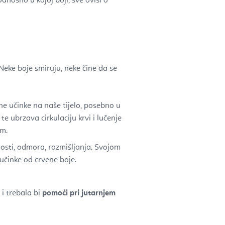
odnosno u kojoj boji, sve ovisi o
Neke boje smiruju, neke čine da se
žne učinke na naše tijelo, posebno u
e ubrzava cirkulaciju krvi i lučenje
om.
enosti, odmora, razmišljanja. Svojom
učinke od crvene boje.
 i trebala bi
pomoći pri jutarnjem