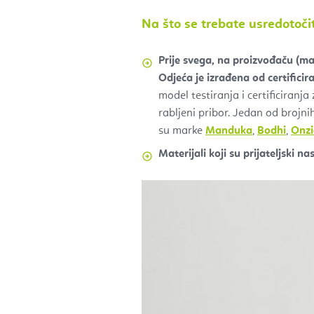
Na što se trebate usredotočit
Prije svega, na proizvođaču (ma
Odjeća je izrađena od certificir
model testiranja i certificiranj
rabljeni pribor. Jedan od brojnih
su marke
Manduka
,
Bodhi
,
Onzi
Materijali koji su prijateljski n