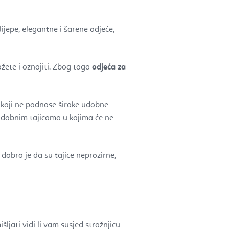
lijepe, elegantne i šarene odjeće,
ožete i oznojiti. Zbog toga
odjeća za
 koji ne podnose široke udobne
i udobnim tajicama u kojima će ne
 dobro je da su tajice neprozirne,
jati vidi li vam susjed stražnjicu