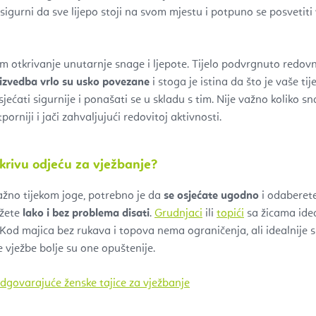
i sigurni da sve lijepo stoji na svom mjestu i potpuno se posvetiti
otkrivanje unutarnje snage i ljepote. Tijelo podvrgnuto redovno
 izvedba vrlo su usko povezane
i stoga je istina da što je vaše ti
sjećati sigurnije i ponašati se u skladu s tim. Nije važno koliko s
orniji i jači zahvaljujući redovitoj aktivnosti.
krivu odjeću za vježbanje?
važno tijekom joge, potrebno je da
se osjećate ugodno
i odaberete
ožete
lako i bez problema disati
.
Grudnjaci
ili
topići
sa žicama idea
Kod majica bez rukava i topova nema ograničenja, ali idealnije 
 vježbe bolje su one opuštenije.
dgovarajuće ženske tajice za vježbanje