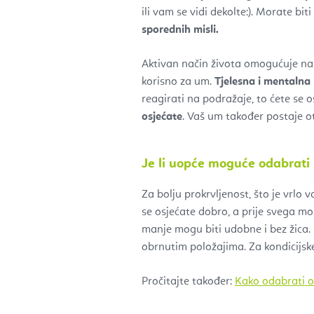
ili vam se vidi dekolte:). Morate bit
sporednih misli.
Aktivan način života omogućuje nam 
korisno za um.
Tjelesna i mentalna
reagirati na podražaje, to ćete se o
osjećate
. Vaš um također postaje otp
Je li uopće moguće odabrati 
Za bolju prokrvljenost, što je vrlo 
se osjećate dobro, a prije svega m
manje mogu biti udobne i bez žica. 
obrnutim položajima. Za kondicijske
Pročitajte također:
Kako odabrati o