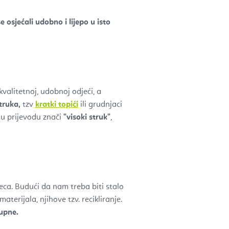
se osjećali udobno i lijepo u isto
kvalitetnoj, udobnoj odjeći, a
truka,
tzv
kratki topići
ili grudnjaci
o u prijevodu znači
"visoki struk"
,
eca. Budući da nam treba biti stalo
erijala, njihove tzv. recikliranje.
upne.