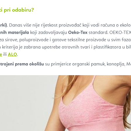
i pri odabiru?
rki)
. Danas više nije rijetkost proizvođač koji vodi računa o ekol
anih materijala
koji zadovoljavaju
Oeko-Tex
standard. OEKO-TEX 
a za sirove, poluproizvode i gotove tekstilne proizvode u svim fa
 kriterija je zabrana upotrebe otrovnih tvari i plastifikatora u bi
e
ili
ALO
.
astrojeni prema okolišu
su primjerice organski pamuk, konoplja, Mod