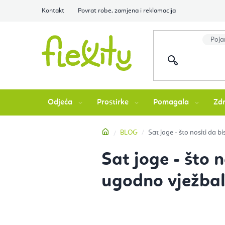
Preskoči
Kontakt
Povrat robe, zamjena i reklamacija
na
sadržaj
Odjeća
Prostirke
Pomagala
Zdr
Početna
BLOG
Sat joge - što nositi da b
Sat joge - što n
ugodno vježbal