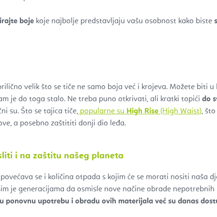
irajte boje
koje najbolje predstavljaju vašu osobnost kako biste
lično velik što se tiče ne samo boja već i krojeva. Možete biti u 
m je do toga stalo. Ne treba puno otkrivati, ali kratki topići
do s
i su. Što se tajica tiče,
popularne su
High Rise
(High Waist)
, št
ove, a posebno zaštititi donji dio leđa.
iti i na zaštitu našeg planeta
većava se i količina otpada s kojim će se morati nositi naša dj
im je generacijama da osmisle nove načine obrade nepotrebnih mat
u ponovnu upotrebu i obradu ovih materijala već su danas dost