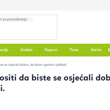
avlje
Dodaci
Popusti
Teme
Marke
iste se osjećali dobro, da biste ugodno vježbali.
ositi da biste se osjećali do
i.