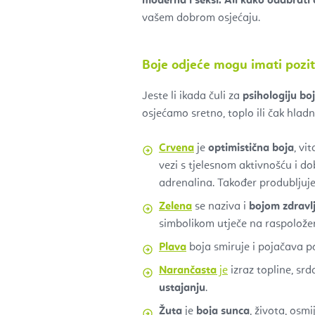
moderna i seksi.
Ali kako odabrati
vašem dobrom osjećaju.
Boje odjeće mogu imati poziti
Jeste li ikada čuli za
psihologiju bo
osjećamo sretno, toplo ili čak hladn
Crvena
je
optimistična boja
, vi
vezi s tjelesnom aktivnošću i do
adrenalina. Također produbljuje
Zelena
se naziva i
bojom zdravl
simbolikom utječe na raspoložen
Plava
boja smiruje i pojačava p
Narančasta
je
izraz topline, srd
ustajanju
.
Žuta
je
boja sunca
, života, osm