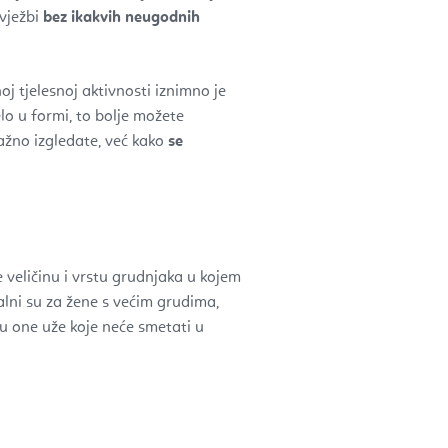
 vježbi
bez ikakvih neugodnih
j tjelesnoj aktivnosti iznimno je
jelo u formi, to bolje možete
nažno izgledate, već kako
se
 veličinu i vrstu grudnjaka u kojem
lni su za žene s većim grudima,
su one uže koje neće smetati u