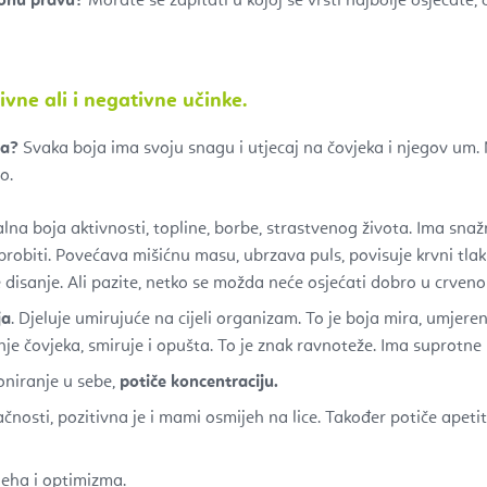
 onu pravu?
Morate se zapitati u kojoj se vrsti najbolje osjećate, 
vne ali i negativne učinke.
ja?
Svaka boja ima svoju snagu i utjecaj na čovjeka i njegov um. 
o.
talna boja aktivnosti, topline, borbe, strastvenog života. Ima sna
brobiti. Povećava mišićnu masu, ubrzava puls, povisuje krvni tlak t
 disanje. Ali pazite, netko se možda neće osjećati dobro u crven
ja
. Djeluje umirujuće na cijeli organizam. To je boja mira, umjer
je čovjeka, smiruje i opušta. To je znak ravnoteže. Ima suprotne 
oniranje u sebe,
potiče koncentraciju.
ačnosti, pozitivna je i mami osmijeh na lice. Također potiče apetit
ijeha i optimizma.