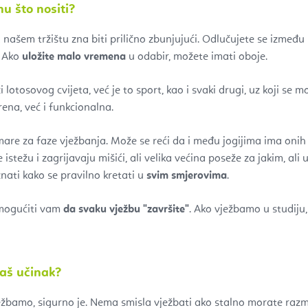
u što nositi?
 našem tržištu zna biti prilično zbunjujući. Odlučujete se između 
? Ako
uložite malo vremena
u odabir, možete imati oboje.
lotosovog cvijeta, već je to sport, kao i svaki drugi, uz koji se m
ena, već i funkcionalna.
mare za faze vježbanja. Može se reći da i među jogijima ima onih
istežu i zagrijavaju mišići, ali velika većina poseže za jakim, al
nati kako se pravilno kretati u
svim smjerovima
.
mogućiti vam
da svaku vježbu "završite"
. Ako vježbamo u studiju,
naš učinak?
bamo, sigurno je. Nema smisla vježbati ako stalno morate razmišl