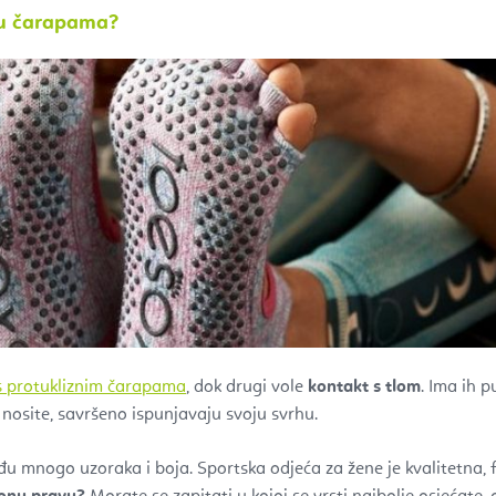
li u čarapama?
s protukliznim čarapama
, dok drugi vole
kontakt s tlom
. Ima ih p
 nosite, savršeno ispunjavaju svoju svrhu.
 mnogo uzoraka i boja. Sportska odjeća za žene je kvalitetna, 