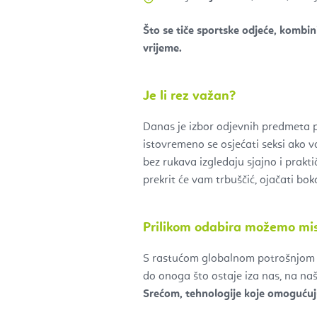
Što se tiče sportske odjeće, kombin
vrijeme.
Je li rez važan?
Danas je izbor odjevnih predmeta pri
istovremeno se osjećati seksi ako va
bez rukava izgledaju sjajno i praktičn
prekrit će vam trbuščić, ojačati bok
Prilikom odabira možemo misl
S rastućom globalnom potrošnjom po
do onoga što ostaje iza nas, na naš
Srećom, tehnologije koje omogućuj