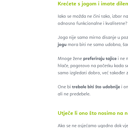
Krećete s jogom i imate dilem
Iako se možda ne čini tako, izbor na
odnosno funkcionalne i kvalitetne
Joga nije samo mirno disanje u pozi 
jogu
mora biti ne samo udobna, šar
Mnoge žene
preferiraju tajice
i ne 
hlače, pogotovo na početku kada se 
samo izgledati dobro, već također z
One bi
trebale biti što udobnije
i o
ali ne predebele.
Utječe li ono što nosimo na 
Ako se ne osjećamo ugodno dok vjež