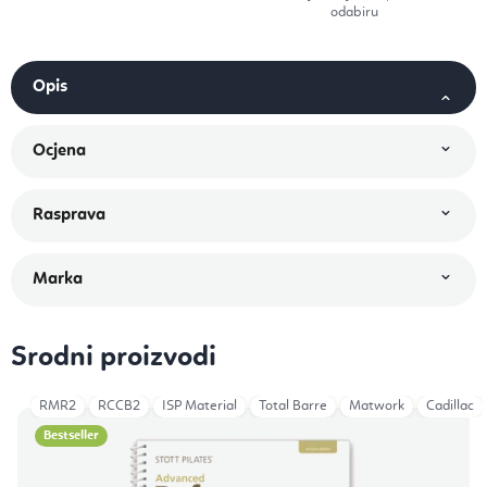
odabiru
Srodni proizvodi
RMR2
RCCB2
ISP Material
Total Barre
Matwork
Cadillac
Bestseller