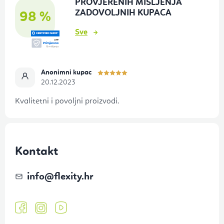
PROVJERENIH MIŠLJENJA
ž
ZADOVOLJNIH KUPACA
98 %
j
Sve
e
Anonimni kupac
20.12.2023
Kvalitetni i povoljni proizvodi.
Kontakt
info
@
flexity.hr