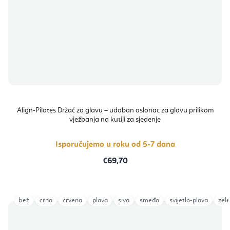
Align-Pilates Držač za glavu – udoban oslonac za glavu prilikom
vježbanja na kutiji za sjedenje
Isporučujemo u roku od 5-7 dana
€69,70
bež
crna
crvena
plava
siva
smeđa
svijetlo-plava
zel