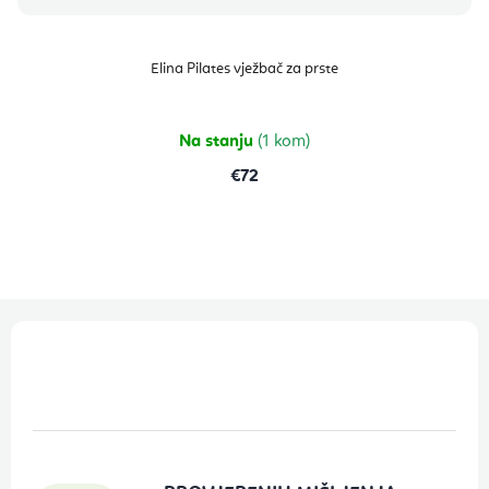
Elina Pilates vježbač za prste
Na stanju
(1 kom)
€72
P
o
d
n
o