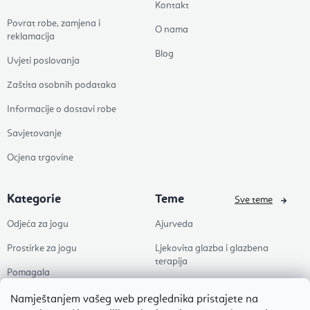
Kontakt
Povrat robe, zamjena i
O nama
reklamacija
Blog
Uvjeti poslovanja
Zaštita osobnih podataka
Informacije o dostavi robe
Savjetovanje
Ocjena trgovine
Kategorie
Teme
Sve teme
Odjeća za jogu
Ajurveda
Prostirke za jogu
Ljekovita glazba i glazbena
terapija
Pomagala
Joga
Zdravlje
Namještanjem vašeg web preglednika pristajete na