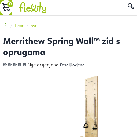
Preskoči
KOŠARICA
P
na
sadržaj
Početna
Teme
Sve
Merrithew Spring Wall™ zid s
oprugama
Prosječna
Nije ocijenjeno
Detalji ocjene
ocjena
proizvoda
je
0,0
od
5
zvjezdica.