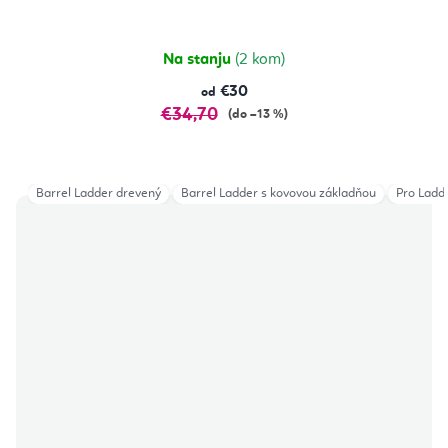
Na stanju
(2 kom)
€30
od
€34,70
(do –13 %)
Barrel Ladder drevený
Barrel Ladder s kovovou základňou
Pro Ladd