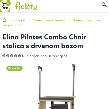
Preskoči
KOŠARICA
P
na
sadržaj
Početna
Pomagala
Pilates strojevi i oprema
Pilates stolice, lukovi,
kutije i dodaci
Elina Pilates Combo Chair
stolica s drvenom bazom
Prosječna
Nije ocijenjeno
Detalji ocjene
ocjena
proizvoda
je
0,0
Bestseller
od
5
zvjezdica.