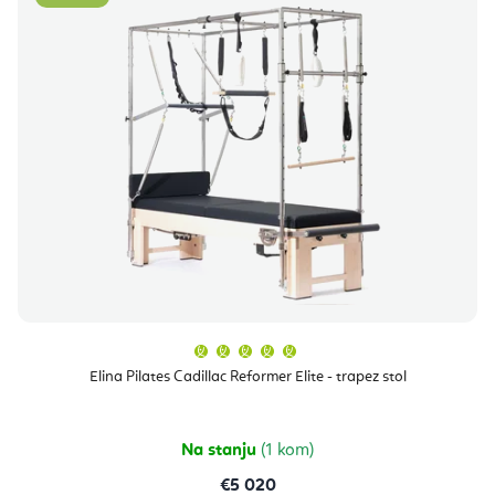
Prosječna
ocjena
proizvoda
Elina Pilates Cadillac Reformer Elite - trapez stol
je
5,0
od
5
zvjezdica.
Na stanju
(1 kom)
€5 020