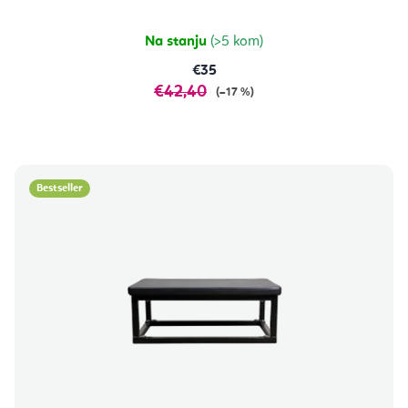
Na stanju
(>5 kom)
€35
€42,40
(–17 %)
Bestseller