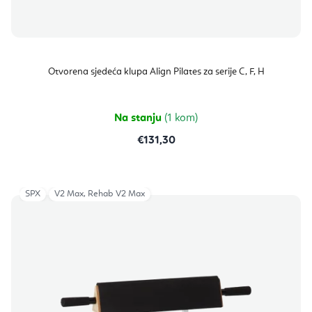
Otvorena sjedeća klupa Align Pilates za serije C, F, H
Na stanju
(1 kom)
€131,30
SPX
V2 Max, Rehab V2 Max