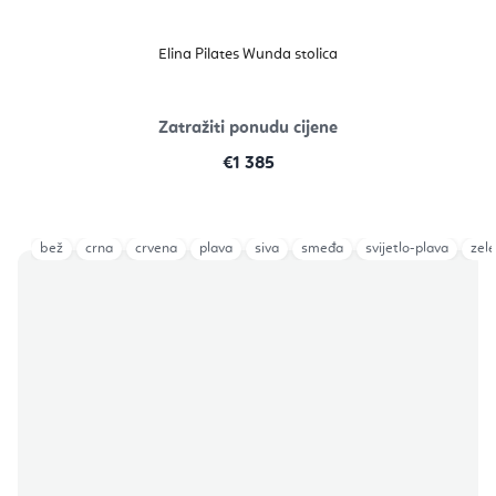
Elina Pilates Wunda stolica
Zatražiti ponudu cijene
€1 385
bež
crna
crvena
plava
siva
smeđa
svijetlo-plava
zel