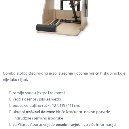
Combo stolica dizajnirana je za istezanje i jačanje mišićnih skupina koje
nije lako ciljati.
razvija snagu jezgre i ravnotežu.
veća složenost pilates vježbi
podesiva duljina ručki: 127, 119 i 111 cm.
ukupni
troškovi dostave
bit će izračunati nakon potvrde
narudžbe i termina isporuke
za Pilates Aparat vrijede
posebni uvjeti
- za više informacija