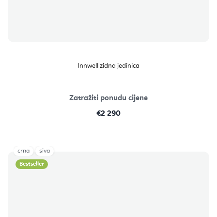
Innwell zidna jedinica
Zatražiti ponudu cijene
€2 290
crna
siva
Bestseller