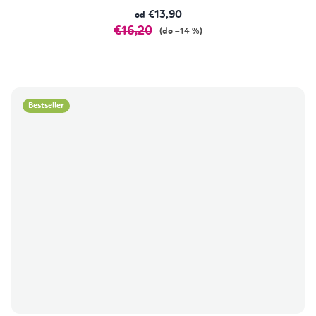
€13,90
od
€16,20
(do –14 %)
Bestseller