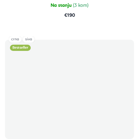
Na stanju
(3 kom)
€190
crna
siva
Bestseller