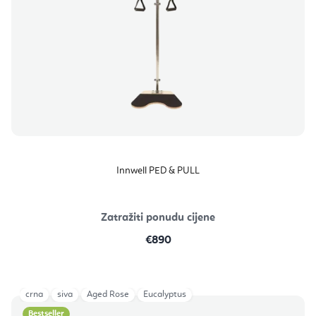
Innwell PED & PULL
Zatražiti ponudu cijene
€890
crna
siva
Aged Rose
Eucalyptus
Bestseller