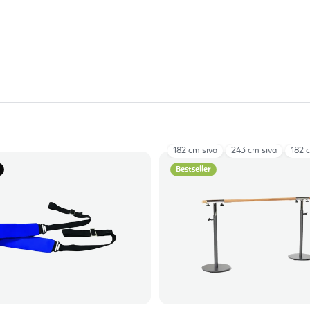
Rose
Ocean Blue
Iceberg Green
Eucalyptus
182 cm siva
Red
243 cm siva
182 
Bestseller