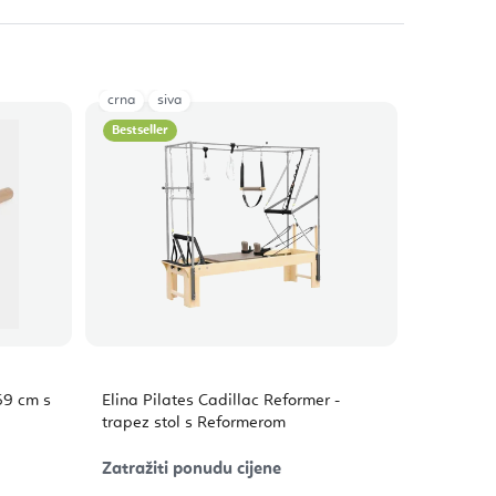
crna
siva
Bestseller
69 cm s
Elina Pilates Cadillac Reformer -
trapez stol s Reformerom
Zatražiti ponudu cijene