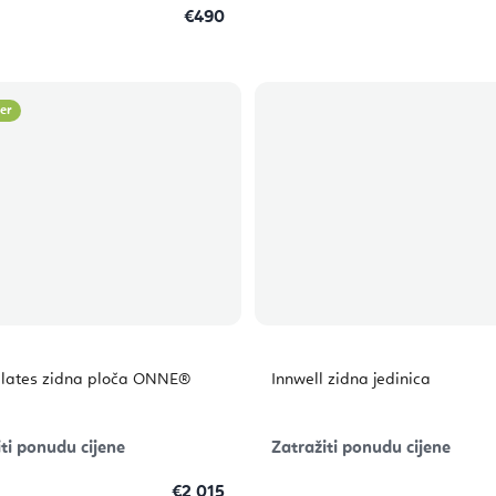
€490
ler
Pilates zidna ploča ONNE®
Innwell zidna jedinica
ti ponudu cijene
Zatražiti ponudu cijene
€2 015