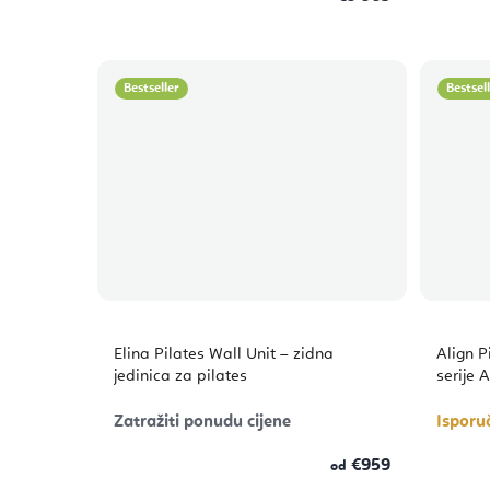
Bestseller
Bestsel
Elina Pilates Wall Unit – zidna
Align P
jedinica za pilates
serije A
Zatražiti ponudu cijene
Isporu
€959
od