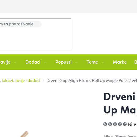
avlje
Dodaci
Popusti
Teme
Marke
, lukovi, kutije i dodaci
Drveni štap Align Pilates Roll Up Maple Pole, 2 vel
Drveni 
Up Map
Pros
Nije
ocje
pro
je
Align-Pilates štap