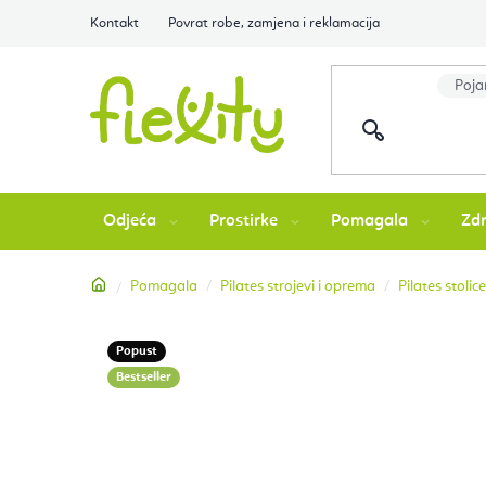
Preskoči
Kontakt
Povrat robe, zamjena i reklamacija
na
sadržaj
Odjeća
Prostirke
Pomagala
Zdr
Početna
Pomagala
Pilates strojevi i oprema
Pilates stolice
Popust
Bestseller