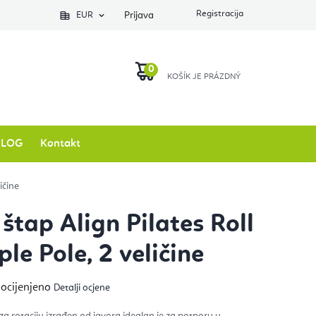
EUR
Prijava
KOŠARICA
BLOG
Kontakt
ičine
štap Align Pilates Roll
le Pole, 2 veličine
ječna
 ocijenjeno
Detalji ocjene
na
izvoda
 za rotaciju izrađen od javora idealan je za potporu u