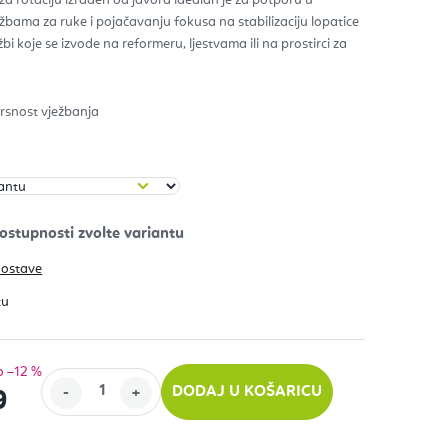
bama za ruke i pojačavanju fokusa na stabilizaciju lopatice
zdica.
žbi koje se izvode na reformeru, ljestvama ili na prostirci za
rsnost vježbanja
dostave
o –12 %
DODAJ U KOŠARICU
9
ijenu: