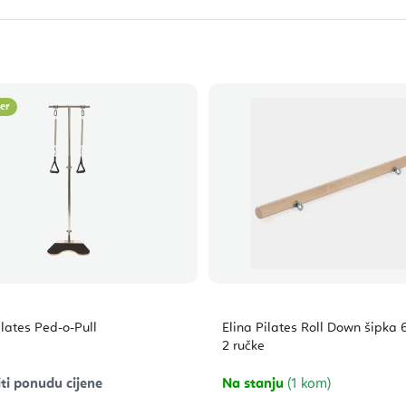
ler
ilates Ped-o-Pull
Elina Pilates Roll Down šipka 
2 ručke
ti ponudu cijene
Na stanju
(1 kom)