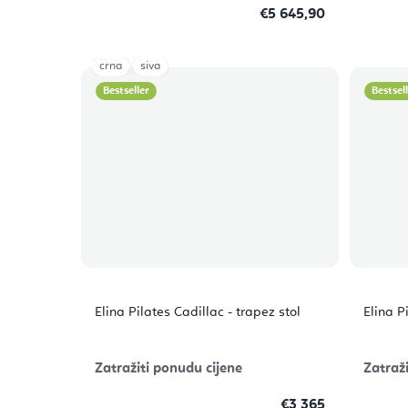
€5 645,90
crna
siva
Bestseller
Bestsel
Elina Pilates Cadillac - trapez stol
Elina 
Zatražiti ponudu cijene
Zatraži
€3 365