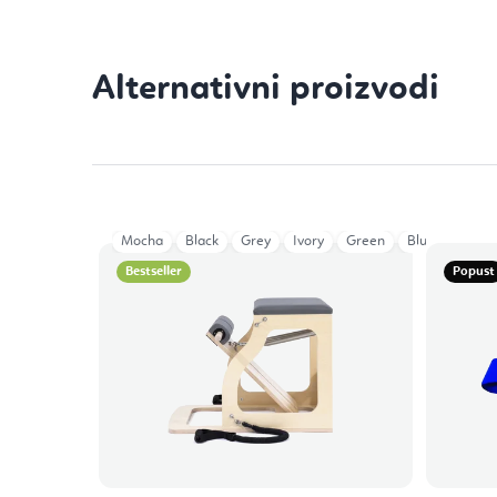
Mocha
Black
Grey
Ivory
Green
Blue
Aged 
Bestseller
Popust