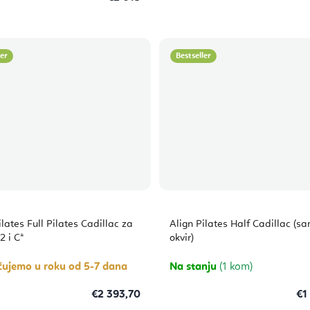
ler
Bestseller
ilates Full Pilates Cadillac za
Align Pilates Half Cadillac (s
2 i C*
okvir)
čujemo u roku od 5-7 dana
Na stanju
(1 kom)
€2 393,70
€1