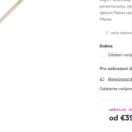
0,0
od
poravnavanju, vjež
5
zvje
tijekom Pilates vje
Pilates.
veća raznov
Dužina
Mogućnosti 
d
od €44,40
od
€3
Izračunaj c