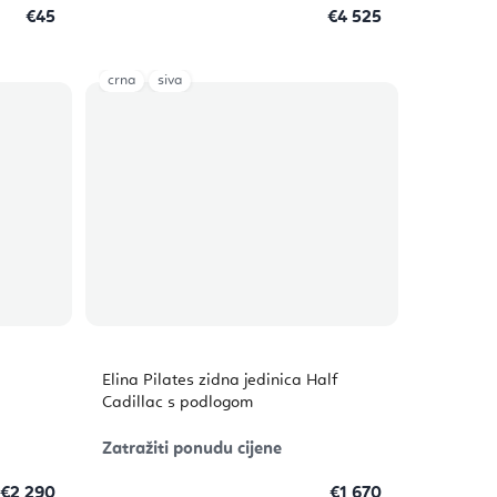
€45
€4 525
crna
siva
Elina Pilates zidna jedinica Half
Cadillac s podlogom
Zatražiti ponudu cijene
€2 290
€1 670