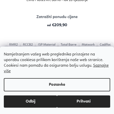
Elina Pilates Arc Barrel - luk za vježbanje
Zatražiti ponudu cijene
€209,90
od
RMR2
RCCB2
ISP Material
Total Barre
Matwork
Cadillac
Bestseller
Namještanjem vašeg web preglednika pristajete na
uporabu cookiesa prilikom korištenja naše web stranice.
Cookiesi nam pomažu da osiguramo bolju uslugu.
Saznajte
više
Odbij