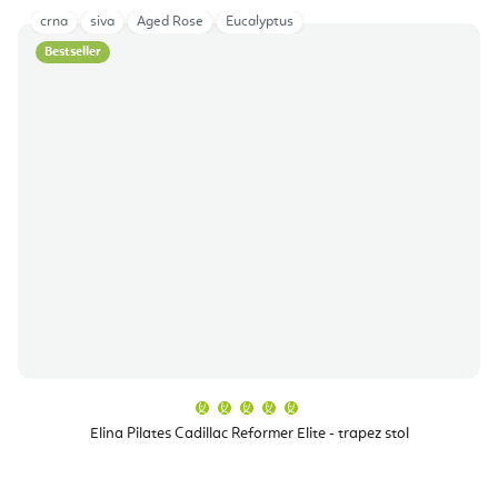
crna
siva
Aged Rose
Eucalyptus
Bestseller
Prosječna
ocjena
proizvoda
Elina Pilates Cadillac Reformer Elite - trapez stol
je
5,0
od
5
zvjezdica.