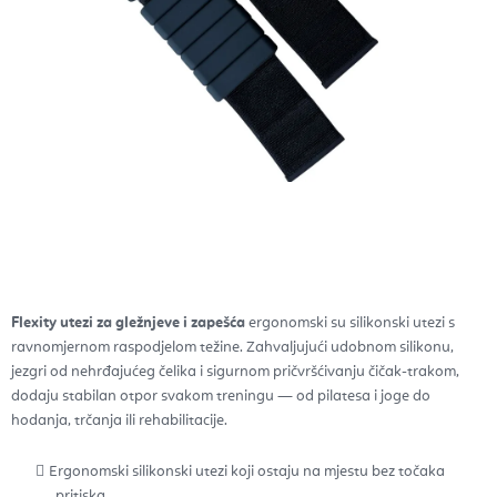
Flexity utezi za gležnjeve i zapešća
ergonomski su silikonski utezi s
ravnomjernom raspodjelom težine. Zahvaljujući udobnom silikonu,
jezgri od nehrđajućeg čelika i sigurnom pričvršćivanju čičak-trakom,
dodaju stabilan otpor svakom treningu — od pilatesa i joge do
hodanja, trčanja ili rehabilitacije.
Ergonomski silikonski utezi koji ostaju na mjestu bez točaka
pritiska