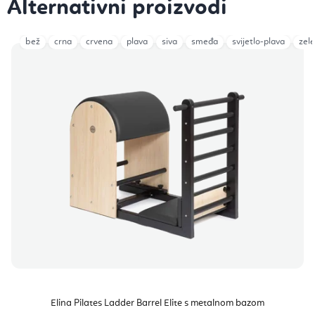
bež
crna
crvena
plava
siva
smeđa
svijetlo-plava
zel
Elina Pilates Ladder Barrel Elite s metalnom bazom