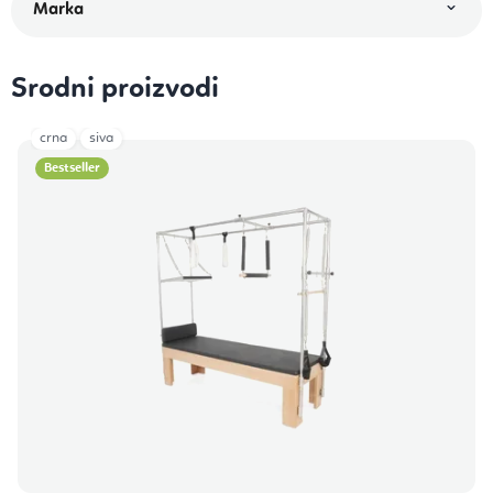
Srodni proizvodi
crna
siva
Bestseller