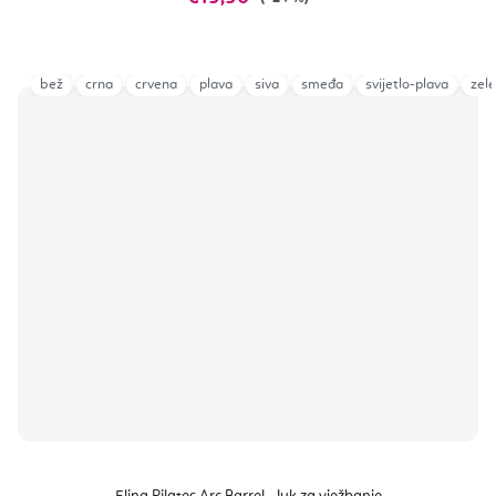
bež
crna
crvena
plava
siva
smeđa
svijetlo-plava
zel