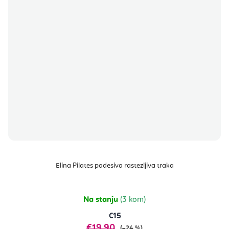
Elina Pilates podesiva rastezljiva traka
Na stanju
(3 kom)
€15
€19,90
(–24 %)