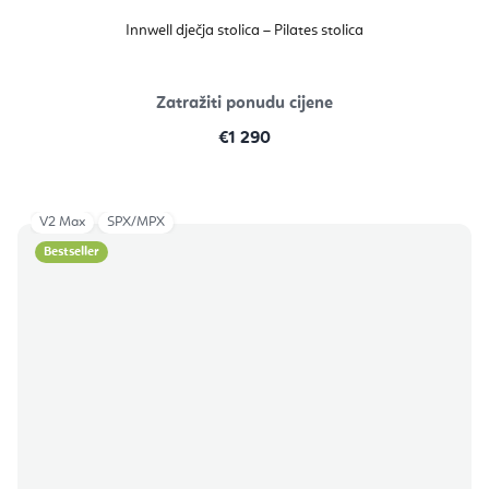
Innwell dječja stolica – Pilates stolica
Zatražiti ponudu cijene
€1 290
V2 Max
SPX/MPX
Bestseller