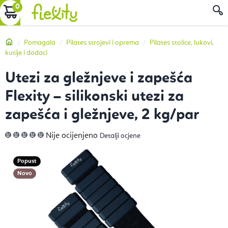
Preskoči
KOŠARICA
P
na
sadržaj
Početna
Pomagala
Pilates strojevi i oprema
Pilates stolice, lukovi,
kutije i dodaci
Utezi za gležnjeve i zapešća
Flexity – silikonski utezi za
zapešća i gležnjeve, 2 kg/par
Prosječna
Nije ocijenjeno
Detalji ocjene
ocjena
proizvoda
je
0,0
Popust
od
5
Novo
zvjezdica.