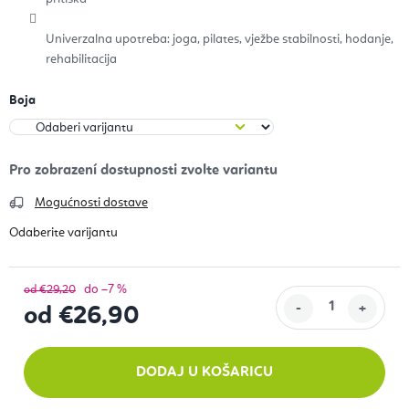
Univerzalna upotreba: joga, pilates, vježbe stabilnosti, hodanje,
rehabilitacija
Boja
Mogućnosti dostave
do –7 %
od €29,20
od
€26,90
Izračunaj cijenu:
DODAJ U KOŠARICU