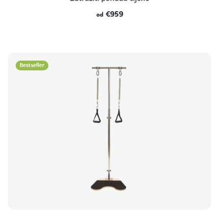
€959
od
Bestseller