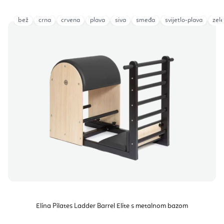
bež
crna
crvena
plava
siva
smeđa
svijetlo-plava
zel
Elina Pilates Ladder Barrel Elite s metalnom bazom