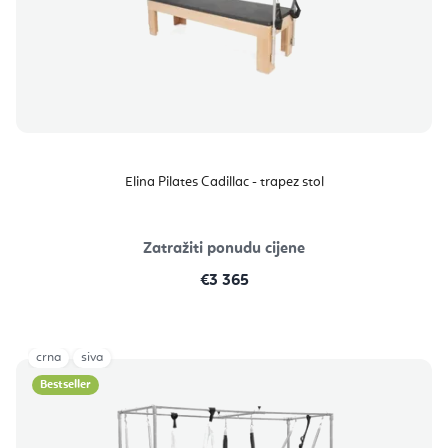
Elina Pilates Cadillac - trapez stol
Zatražiti ponudu cijene
€3 365
crna
siva
Bestseller