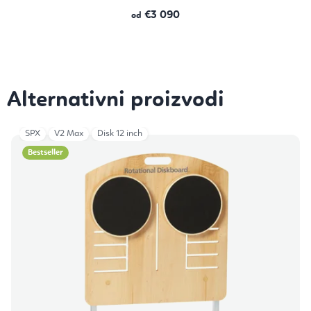
€3 090
od
SPX
V2 Max
Disk 12 inch
Bestseller