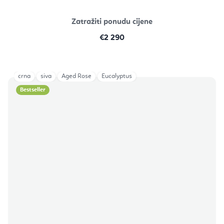
Zatražiti ponudu cijene
€2 290
crna
siva
Aged Rose
Eucalyptus
Bestseller