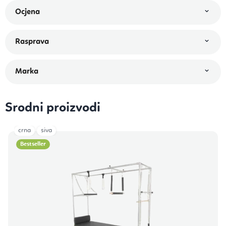
Srodni proizvodi
crna
siva
Bestseller