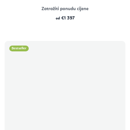
Zatražiti ponudu cijene
€1 397
od
Bestseller