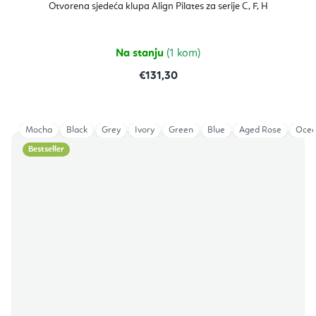
Otvorena sjedeća klupa Align Pilates za serije C, F, H
Na stanju
(1 kom)
€131,30
Mocha
Black
Grey
Ivory
Green
Blue
Aged Rose
Ocea
Bestseller