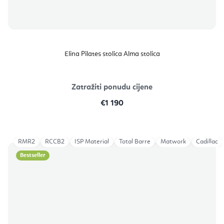
Elina Pilates stolica Alma stolica
Zatražiti ponudu cijene
€1 190
RMR2
RCCB2
ISP Material
Total Barre
Matwork
Cadillac
Bestseller