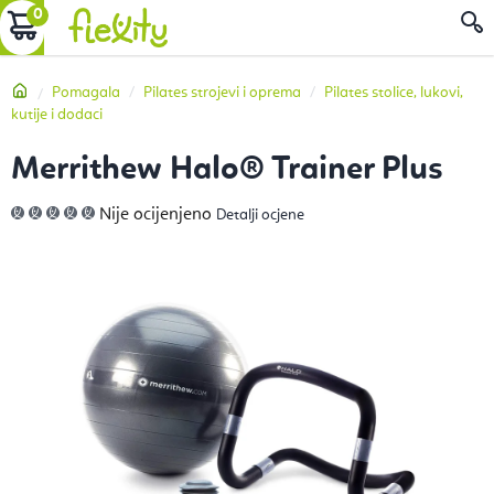
Preskoči
KOŠARICA
P
na
sadržaj
Početna
Pomagala
Pilates strojevi i oprema
Pilates stolice, lukovi,
kutije i dodaci
Merrithew Halo® Trainer Plus
Prosječna
Nije ocijenjeno
Detalji ocjene
ocjena
proizvoda
je
0,0
od
5
zvjezdica.