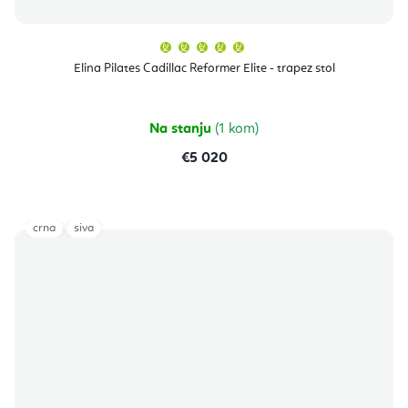
Prosječna
ocjena
proizvoda
Elina Pilates Cadillac Reformer Elite - trapez stol
je
5,0
od
5
zvjezdica.
Na stanju
(1 kom)
€5 020
crna
siva