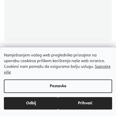
STOTT PILATES® potpuni priručnici za pilates i rehabilitaciju
Namještanjem vašeg web preglednika pristajete na
uporabu cookiesa prilikom korištenja naše web stranice.
Cookiesi nam pomažu da osiguramo bolju uslugu.
Saznajte
Na stanju
(1 kom)
više
€38,60
od
Small
Odbij
Popust