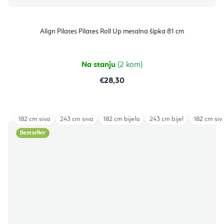
Align Pilates Pilates Roll Up metalna šipka 81 cm
Na stanju
(2 kom)
€28,30
182 cm siva
243 cm siva
182 cm bijela
243 cm bijel
182 cm siva
Bestseller