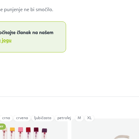
 punjenje ne bi smočilo.
ročitajte članak na našem
a jogu
k Green
crna
crvena
ljubičasta
petrolej
plava Navy
M
XL
siva
tamno plava
ler