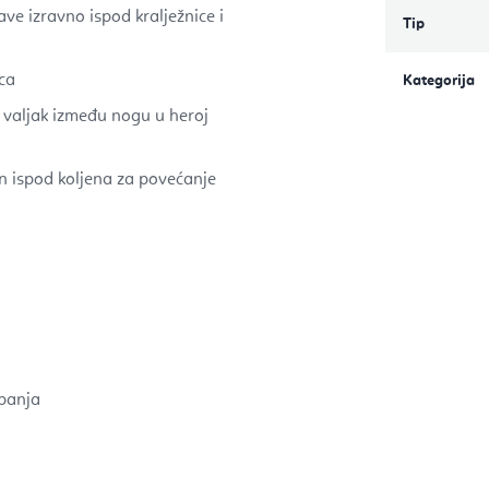
ve izravno ispod kralježnice i
Tip
rca
Kategorija
te valjak između nogu u heroj
en ispod koljena za povećanje
upanja