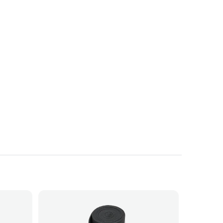
žuta
Mineral Blue
Deep Green
Eggplant
Anthracite