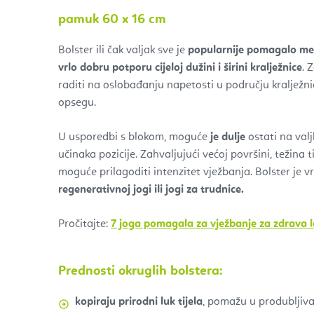
pamuk 60 x 16 cm
Bolster ili čak valjak sve je
popularnije pomagalo međ
vrlo dobru potporu cijeloj dužini i širini kralježnice
. 
raditi na oslobađanju napetosti u području kralježni
opsegu.
U usporedbi s blokom, moguće
je dulje
ostati na valj
učinaka pozicije. Zahvaljujući većoj površini, težina t
moguće prilagoditi intenzitet vježbanja. Bolster je 
regenerativnoj jogi ili jogi za trudnice.
Pročitajte:
7 joga pomagala za vježbanje za zdrava 
Prednosti okruglih bolstera:
kopiraju prirodni luk tijela
, pomažu u produbljiva