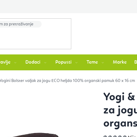
avlje
Dodaci
Popusti
Teme
Marke
Yogini Bolster valjak za jogu ECO heljda 100% organski pamuk 60 x 16 cm
Yogi &
za jog
organs
Pros