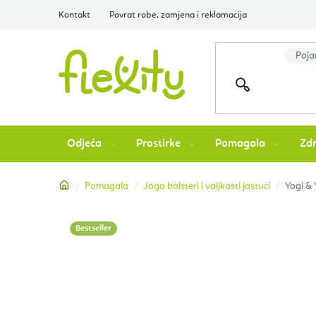
Preskoči
Kontakt
Povrat robe, zamjena i reklamacija
na
sadržaj
Odjeća
Prostirke
Pomagala
Zdr
Početna
Pomagala
Joga bolsteri i valjkasti jastuci
Yogi & 
Bestseller