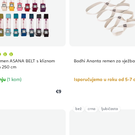
Prosječna
ocjena
proizvoda
emen ASANA BELT s kliznom
Bodhi Ananta remen za vježba
je
5,0
 250 cm
od
5
zvjezdica.
nju
(1 kom)
Isporučujemo u roku od 5-7 
€9
bež
crna
ljubičasta