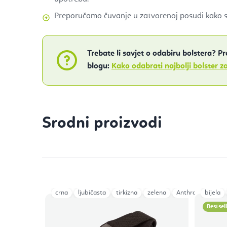
Preporučamo čuvanje u zatvorenoj posudi kako se
Trebate li savjet o odabiru bolstera? P
blogu:
Kako odabrati najbolji bolster z
Srodni proizvodi
crna
ljubičasta
tirkizna
zelena
Anthracite
bijela
Dar
Bestsel