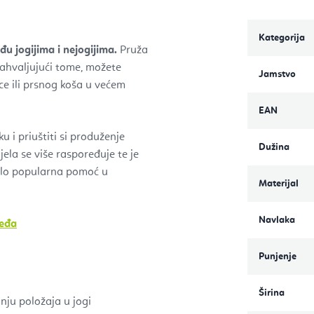
Kategorija
u jogijima i nejogijima.
Pruža
Zahvaljujući tome, možete
Jamstvo
ce ili prsnog koša u većem
EAN
ku i priuštiti si produženje
Dužina
ijela se više raspoređuje te je
vrlo popularna pomoć u
Materijal
Navlaka
leđa
Punjenje
Širina
nju položaja u jogi