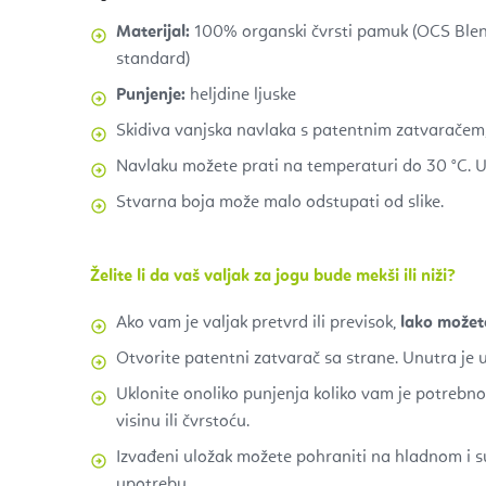
Materijal:
100% organski čvrsti pamuk (OCS Blen
standard)
Punjenje:
heljdine ljuske
Skidiva vanjska navlaka s patentnim zatvaračem,
Navlaku možete prati na temperaturi do 30
°C. 
Stvarna boja može malo odstupati od slike.
Želite li da vaš valjak za jogu bude mekši ili niži?
Ako vam je valjak pretvrd ili previsok,
lako možete
Otvorite patentni zatvarač sa strane. Unutra je 
Uklonite onoliko punjenja koliko vam je potrebno
visinu ili čvrstoću.
Izvađeni uložak možete pohraniti na hladnom i 
upotrebu.