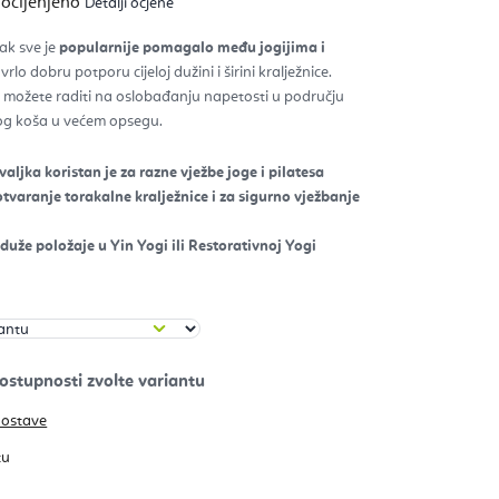
 ocijenjeno
Detalji ocjene
na
izvoda
jak sve je
popularnije pomagalo među jogijima i
rlo dobru potporu cijeloj dužini i širini kralježnice.
zdica.
, možete raditi na oslobađanju napetosti u području
snog koša u većem opsegu.
valjka koristan je za razne vježbe joge i pilatesa
otvaranje torakalne kralježnice i za sigurno vježbanje
uže položaje u Yin Yogi ili Restorativnoj Yogi
dostave