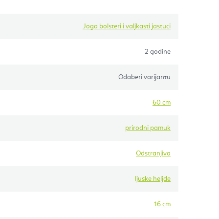
Joga bolsteri i valjkasti jastuci
2 godine
Odaberi varijantu
60 cm
prirodni pamuk
Odstranjiva
ljuske heljde
16 cm