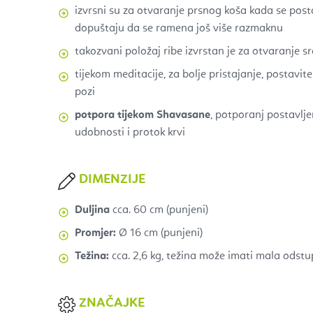
izvrsni su za otvaranje prsnog koša kada se posta
dopuštaju da se ramena još više razmaknu
takozvani položaj ribe izvrstan je za otvaranje s
tijekom meditacije, za bolje pristajanje, postavi
pozi
potpora tijekom Shavasane
, potporanj postavlj
udobnosti i protok krvi
DIMENZIJE
Duljina
cca. 60 cm (punjeni)
Promjer:
Ø 16 cm (punjeni)
Težina:
cca. 2,6 kg, težina može imati mala odst
ZNAČAJKE