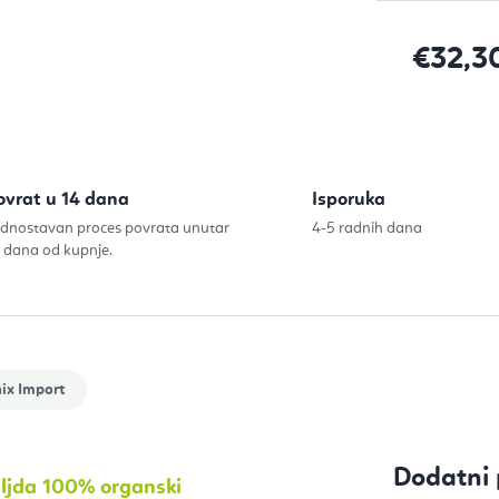
€32,3
Izračunaj c
ovrat u 14 dana
Isporuka
dnostavan proces povrata unutar
4-5 radnih dana
 dana od kupnje.
ix Import
Dodatni 
eljda 100% organski