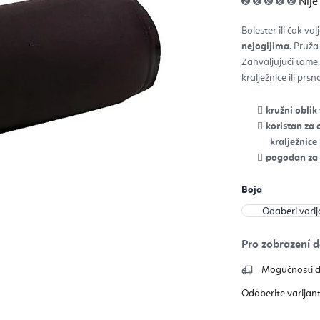
Nije
ocje
pro
je
Bolester ili čak val
0,0
od
nejogijima.
Pruža v
5
zvje
Zahvaljujući tome
kralježnice ili pr
kružni oblik 
koristan za 
kralježnice
pogodan za d
Boja
Mogućnosti 