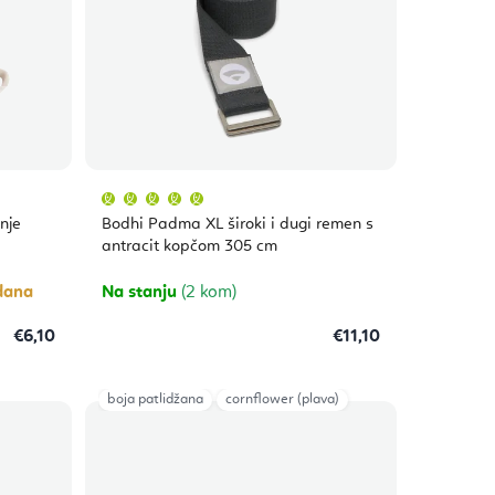
Prosječna
ocjena
proizvoda
nje
Bodhi Padma XL široki i dugi remen s
je
5,0
antracit kopčom 305 cm
od
5
zvjezdica.
dana
Na stanju
(2 kom)
€6,10
€11,10
boja patlidžana
cornflower (plava)