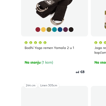
Prosječna
ocjena
proizvoda
Bodhi Yoga remen Yamala 2 u 1
Joga r
je
5,0
kopčom
od
5
zvjezdica.
Na stanju
(1 kom)
Na sta
€8
od
244 cm
Linen 305cm