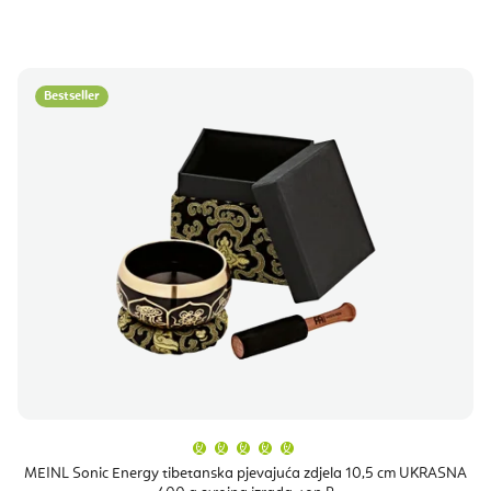
Bestseller
Prosječna
ocjena
proizvoda
MEINL Sonic Energy tibetanska pjevajuća zdjela 10,5 cm UKRASNA
je