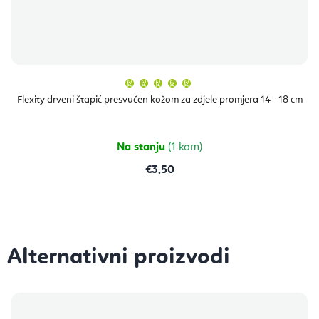
Prosječna
ocjena
proizvoda
Flexity drveni štapić presvučen kožom za zdjele promjera 14 - 18 cm
je
5,0
od
5
zvjezdica.
Na stanju
(1 kom)
€3,50