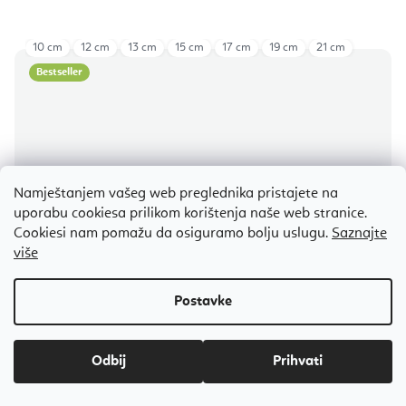
10 cm
12 cm
13 cm
15 cm
17 cm
19 cm
21 cm
Bestseller
Namještanjem vašeg web preglednika pristajete na
uporabu cookiesa prilikom korištenja naše web stranice.
Cookiesi nam pomažu da osiguramo bolju uslugu.
Saznajte
više
Prosječna
Odbij
ocjena
proizvoda
Flexity tibetanska pjevajuća zdjela Cho-pa 10 - 21 cm
je
5,0