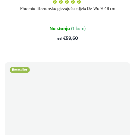
Prosječna
ocjena
proizvoda
Phoenix Tibetanska pjevajuća zdjela De-Wa 9-48 cm
je
5,0
od
5
zvjezdica.
Na stanju
(1 kom)
€59,60
od
Bestseller