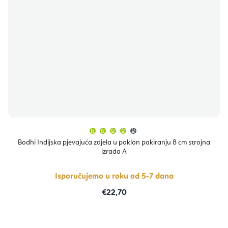
Prosječna
ocjena
proizvoda
Bodhi Indijska pjevajuća zdjela u poklon pakiranju 8 cm strojna
je
izrada A
4,4
od
5
zvjezdica.
Isporučujemo u roku od 5-7 dana
€22,70