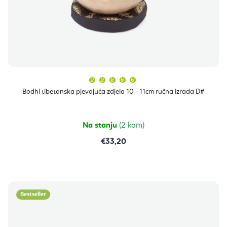
Prosječna
ocjena
proizvoda
Bodhi tibetanska pjevajuća zdjela 10 - 11cm ručna izrada D#
je
5,0
od
5
zvjezdica.
Na stanju
(2 kom)
€33,20
Bestseller