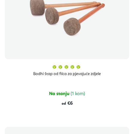
Prosječna
ocjena
proizvoda
Bodhi štap od filca za pjevajuće zdjele
je
5,0
od
5
zvjezdica.
Na stanju
(1 kom)
€6
od