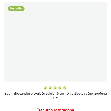
Bestseller
Prosječna
ocjena
proizvoda
Bodhi tibetanska pjevajuća zdjela 16 cm - Drvo života ručno izrađena
je
C#
5,0
od
5
zvjezdica.
Trenutno rasprodano