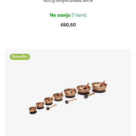
400 g strojna izrada, ton B
5,0
od
5
zvjezdica.
Na stanju
(1 kom)
€60,50
Bestseller