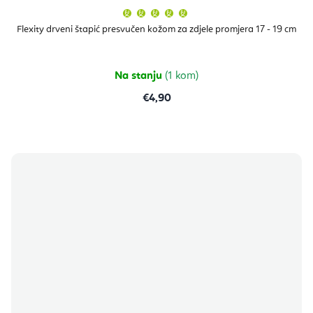
Prosječna
ocjena
proizvoda
Flexity drveni štapić presvučen kožom za zdjele promjera 17 - 19 cm
je
5,0
od
5
zvjezdica.
Na stanju
(1 kom)
€4,90