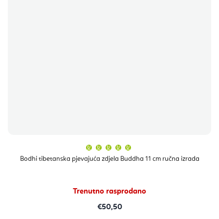
Prosječna
ocjena
proizvoda
Bodhi tibetanska pjevajuća zdjela Buddha 11 cm ručna izrada
je
5,0
od
5
zvjezdica.
Trenutno rasprodano
€50,50