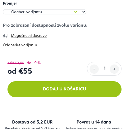
Promjer
Mogućnosti dostave
do –9 %
od €60,60
od
€55
Izračunaj cijenu:
DODAJ U KOŠARICU
Dostava od 5,2 EUR
Povrat u 14 dana
Besplatna dostava od 100 Eura uz
Jednostavan proces povrata unutar