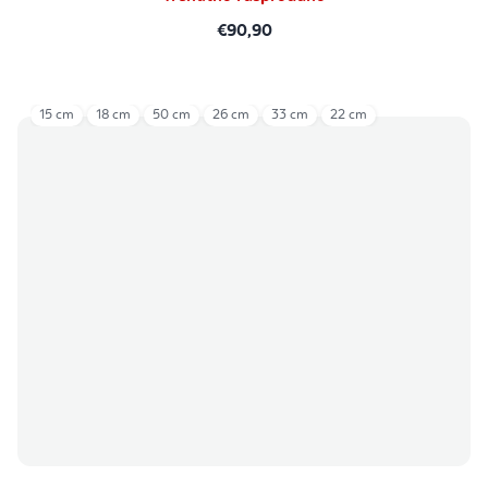
€90,90
15 cm
18 cm
50 cm
26 cm
33 cm
22 cm