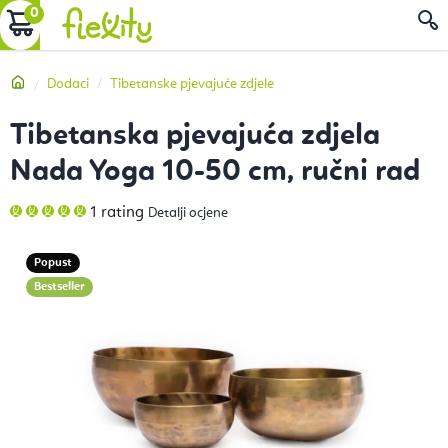
Preskoči
KOŠARICA
P
na
sadržaj
Početna
Dodaci
Tibetanske pjevajuće zdjele
Tibetanska pjevajuća zdjela
Nada Yoga 10-50 cm, ručni rad
Prosječna
1 rating
Detalji ocjene
ocjena
proizvoda
je
5,0
Popust
od
5
Bestseller
zvjezdica.