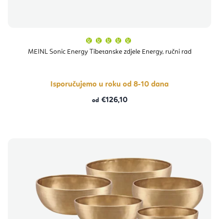
Prosječna
ocjena
proizvoda
MEINL Sonic Energy Tibetanske zdjele Energy, ručni rad
je
5,0
od
5
zvjezdica.
Isporučujemo u roku od 8-10 dana
€126,10
od