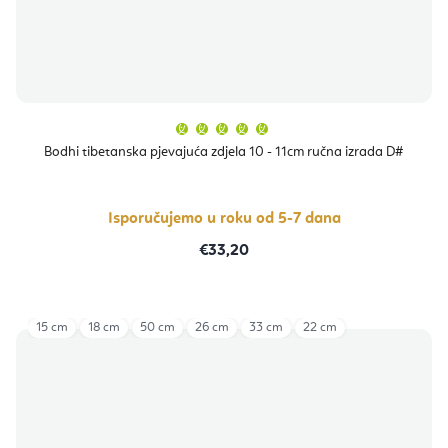
Prosječna
ocjena
proizvoda
Bodhi tibetanska pjevajuća zdjela 10 - 11cm ručna izrada D#
je
5,0
od
5
zvjezdica.
Isporučujemo u roku od 5-7 dana
€33,20
15 cm
18 cm
50 cm
26 cm
33 cm
22 cm