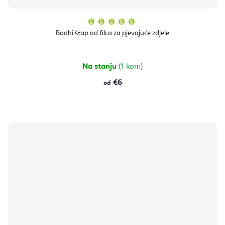
Prosječna
ocjena
proizvoda
Bodhi štap od filca za pjevajuće zdjele
je
5,0
od
5
zvjezdica.
Na stanju
(1 kom)
€6
od