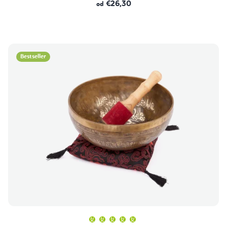
€26,30
od
Bestseller
Prosječna
ocjena