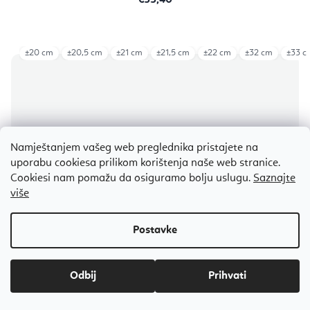
±20 cm
±20,5 cm
±21 cm
±21,5 cm
±22 cm
±32 cm
±33 c
Namještanjem vašeg web preglednika pristajete na
uporabu cookiesa prilikom korištenja naše web stranice.
Cookiesi nam pomažu da osiguramo bolju uslugu.
Saznajte
više
Odbij
Flexity tibetanska zdjela Cvijet života 20 - 33 cm