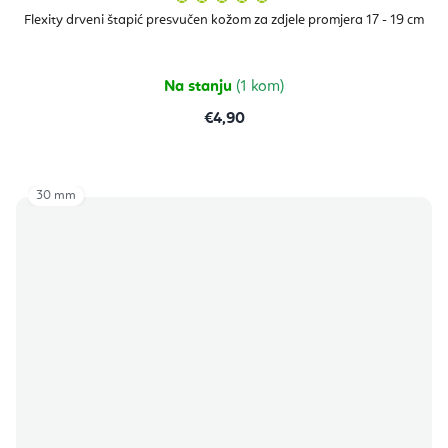
ocjena
proizvoda
Flexity drveni štapić presvučen kožom za zdjele promjera 17 - 19 cm
je
5,0
od
5
zvjezdica.
Na stanju
(1 kom)
€4,90
30 mm