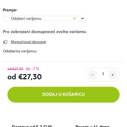
Promjer
Mogućnosti dostave
do –7 %
od €27,30
od
€27,30
Izračunaj cijenu:
DODAJ U KOŠARICU