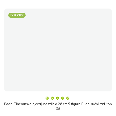
Bestseller
Prosječna
ocjena
proizvoda
Bodhi Tibetanska pjevajuća zdjela 28 cm 5 figura Bude, ručni rad, ton
je
D#
5,0
od
5