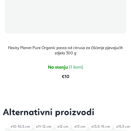
Flexity Planet Pure Organic pasta od citrusa za čišćenje pjevajućih
zdjela 300 g
Na stanju
(1 kom)
€10
±10-10,5 cm
±11-12 cm
±12 cm
±13 cm
±13,5-15 cm
±15,5 cm