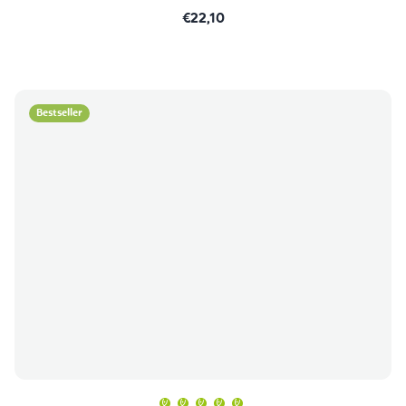
€22,10
Bestseller
Prosječna