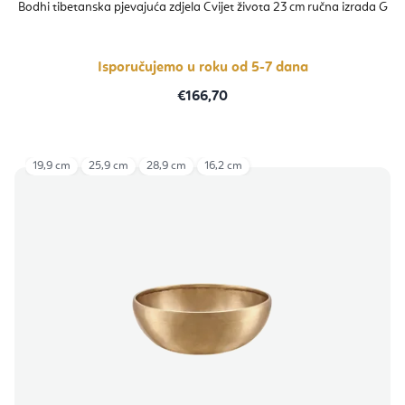
proizvoda
Bodhi tibetanska pjevajuća zdjela Cvijet života 23 cm ručna izrada G
je
5,0
od
5
zvjezdica.
Isporučujemo u roku od 5-7 dana
€166,70
19,9 cm
25,9 cm
28,9 cm
16,2 cm