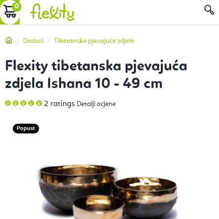
Preskoči
KOŠARICA
P
na
sadržaj
Početna
Dodaci
Tibetanske pjevajuće zdjele
Flexity tibetanska pjevajuća
zdjela Ishana 10 - 49 cm
Prosječna
2 ratings
Detalji ocjene
ocjena
proizvoda
je
5,0
Popust
od
5
zvjezdica.