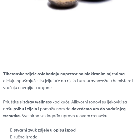
Tibetanske zdjele oslobađaju napetost na blokiranim mjestima
,
djeluju opuštajuće i iscjeljujuće na tijelo i um, uravnotežuju hemisfere i
vraćaju energiju u organe.
Priuštite si
zdrav wellness
kod kuće. Alikvotni tonovi su ljekoviti za
našu
psihu i tijelo
i pomažu nam da
dovedemo um do sadašnjeg
trenutka.
Sve bitno se događa upravo u ovom trenutku.
stvarni zvuk zdjele u opisu ispod
ručna izrada