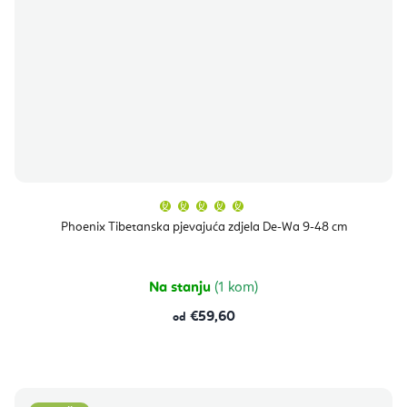
Prosječna
ocjena
proizvoda
Phoenix Tibetanska pjevajuća zdjela De-Wa 9-48 cm
je
5,0
od
5
zvjezdica.
Na stanju
(1 kom)
€59,60
od