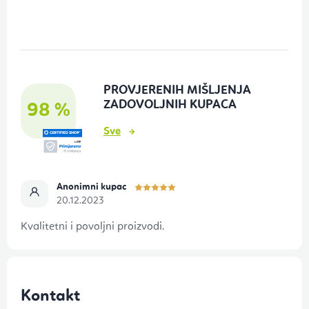
o
d
n
o
PROVJERENIH MIŠLJENJA
ž
ZADOVOLJNIH KUPACA
98 %
j
Sve
e
Anonimni kupac
20.12.2023
Kvalitetni i povoljni proizvodi.
Kontakt