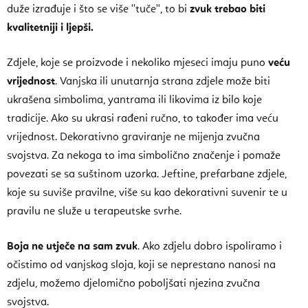
duže izrađuje i što se više ''tuče'', to bi
zvuk trebao biti
kvalitetniji i ljepši.
Zdjele, koje se proizvode i nekoliko mjeseci imaju puno
veću
vrijednost
. Vanjska ili unutarnja strana zdjele može biti
ukrašena simbolima, yantrama ili likovima iz bilo koje
tradicije. Ako su ukrasi rađeni ručno, to također ima veću
vrijednost. Dekorativno graviranje ne mijenja zvučna
svojstva. Za nekoga to ima simbolično značenje i pomaže
povezati se sa suštinom uzorka. Jeftine, prefarbane zdjele,
koje su suviše pravilne, više su kao dekorativni suvenir te u
pravilu ne služe u terapeutske svrhe.
Boja ne utječe na sam zvuk
. Ako zdjelu dobro ispoliramo i
očistimo od vanjskog sloja, koji se neprestano nanosi na
zdjelu, možemo djelomično poboljšati njezina zvučna
svojstva.