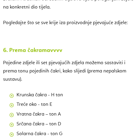
na konkretni dio tijela.
Pogledajte što se sve krije iza proizvodnje pjevajuće zdjele:
6.
Prema čakramavvvv
Pojedine zdjele ili set pjevajućih zdjela možemo sastaviti i
prema tonu pojedinih čakri, kako slijedi (prema nepalskom
sustavu).
Krunska čakra - H ton
Treće oko - ton E
Vratna čakra – ton A
Srčana čakra – ton D
Solarna čakra - ton G