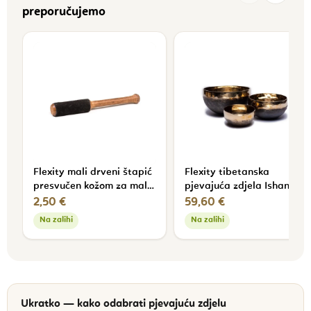
preporučujemo
Flexity mali drveni štapić
Flexity tibetanska
presvučen kožom za male
pjevajuća zdjela Ishana
pjevajuće zdjele promjera
10 - 49 cm
2,50 €
59,60 €
6 - 13 cm
Na zalihi
Na zalihi
Ukratko — kako odabrati pjevajuću zdjelu