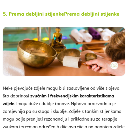
5.
Prema debljini stijenke
Prema debljini stijenke
Neke pjevajuće zdjele mogu biti sastavljene od više slojeva,
što doprinosi
zvučnim i frekvencijskim karakteristikama
zdjele
. Imaju duže i dublje tonove. Njihova proizvodnja je
zahtjevnija pa su stoga i skuplje. Zdjele s tankim stijenkama
mogu bolje prenijeti rezonanciju i prikladne su za terapije
zvukom i tretman određenih dijelova tijela polaganjem zdjele