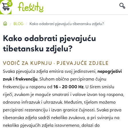
Preskoči
KOŠARICA
P
na
sadržaj
Početna
BLOG
Kako odabrati pjevajuću tibetansku zdjelu?
Kako odabrati pjevajuću
tibetansku zdjelu?
VODIČ ZA KUPNJU · PJEVAJUĆE ZDJELE
Svaka pjevajuća zdjela emitira svoj jedinstveni,
nepogrješivi
zvuk i frekvenciju
. Sluhom obično percipiramo čujnu
frekvenciju u rasponu od
16 - 20 000 Hz
. U širem smislu
riječi, zvukom je moguće smatrati i valove izvan tog raspona,
odnosno
infrazvuk
i
ultrazvuk
. Međutim, tijelom možemo
percipirati rezonanciju i izvan granice čujnosti. Svaka prava
tibetanska zdjela sadrži nekoliko zvukova, a pri sviranju na
nekoliko pjevajućih zdjela istovremeno, dolazi do