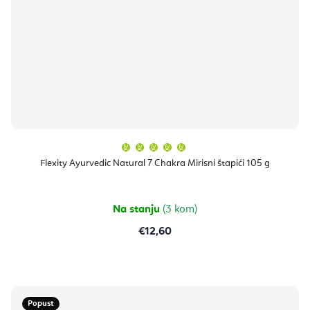
Prosječna
ocjena
proizvoda
Flexity Ayurvedic Natural 7 Chakra Mirisni štapići 105 g
je
5,0
od
5
zvjezdica.
Na stanju
(3 kom)
€12,60
Popust