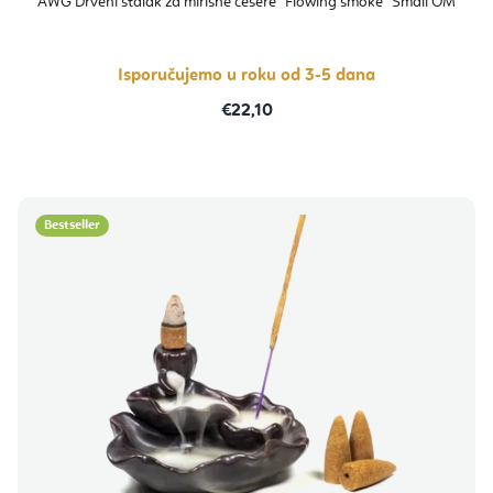
AWG Drveni stalak za mirisne češere "Flowing smoke" Small OM
Isporučujemo u roku od 3-5 dana
€22,10
Bestseller