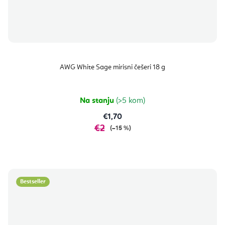
AWG White Sage mirisni češeri 18 g
Na stanju
(>5 kom)
€1,70
€2
(–15 %)
Bestseller