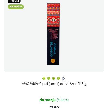
Popust
Bestseller
Prosječna
ocjena
proizvoda
AWG White Copal (smola) mirisni štapići 15 g
je
4,0
od
5
zvjezdica.
Na stanju
(4 kom)
€1,50