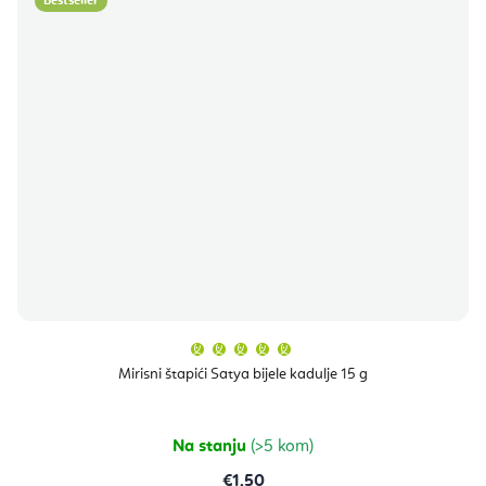
Bestseller
Prosječna
ocjena
proizvoda
Mirisni štapići Satya bijele kadulje 15 g
je
5,0
od
5
zvjezdica.
Na stanju
(>5 kom)
€1,50