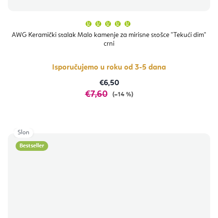
Prosječna
ocjena
proizvoda
AWG Keramički stalak Malo kamenje za mirisne stošce "Tekući dim"
je
crni
5,0
od
5
zvjezdica.
Isporučujemo u roku od 3-5 dana
€6,50
€7,60
(–14 %)
Slon
Bestseller