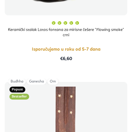
Prosječna
ocjena
proizvoda
Keramički stalak Lotos fontana za mirisne češere "Flowing smoke"
je
crni
5,0
od
5
zvjezdica.
Isporučujemo u roku od 5-7 dana
€6,60
Budhha
Ganesha
Om
Popust
Bestseller