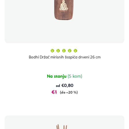
Prosječna
ocjena
proizvoda
Bodhi Držač mirisnih štapića drveni 26 cm
je
5,0
od
5
zvjezdica.
Na stanju
(5 kom)
€0,80
od
€1
(do –20 %)