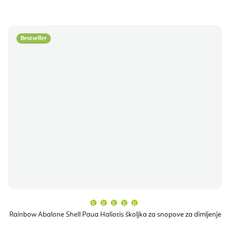
Bestseller
Prosječna
ocjena
proizvoda
Rainbow Abalone Shell Paua Haliotis školjka za snopove za dimljenje
je
5,0