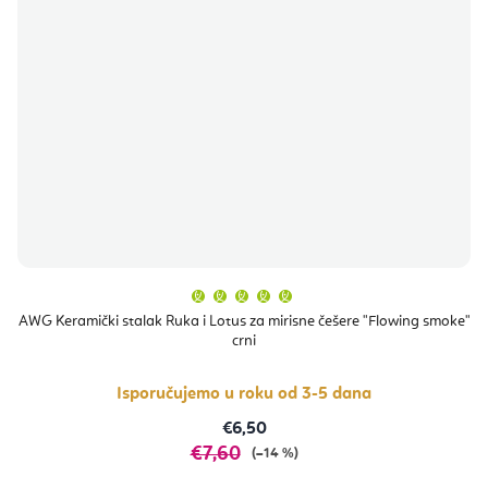
Prosječna
ocjena
proizvoda
AWG Keramički stalak Ruka i Lotus za mirisne češere "Flowing smoke"
je
crni
5,0
od
5
zvjezdica.
Isporučujemo u roku od 3-5 dana
€6,50
€7,60
(–14 %)