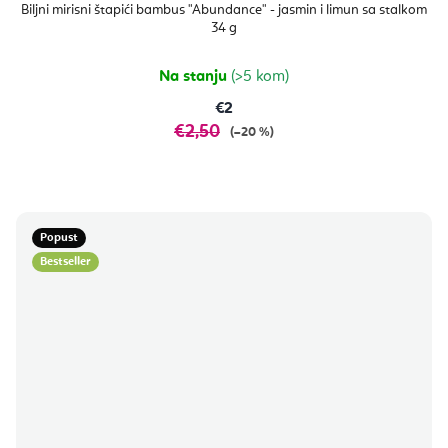
Biljni mirisni štapići bambus "Abundance" - jasmin i limun sa stalkom
34 g
Na stanju
(>5 kom)
€2
€2,50
(–20 %)
Popust
Bestseller