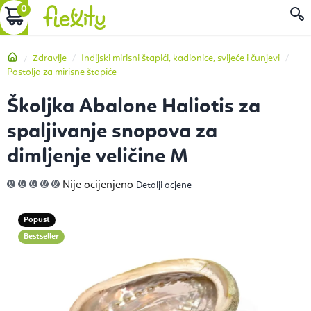
Preskoči
KOŠARICA
P
na
sadržaj
Početna
Zdravlje
Indijski mirisni štapići, kadionice, svijeće i čunjevi
Postolja za mirisne štapiće
Školjka Abalone Haliotis za
spaljivanje snopova za
dimljenje veličine M
Prosječna
Nije ocijenjeno
Detalji ocjene
ocjena
proizvoda
je
0,0
Popust
od
5
Bestseller
zvjezdica.