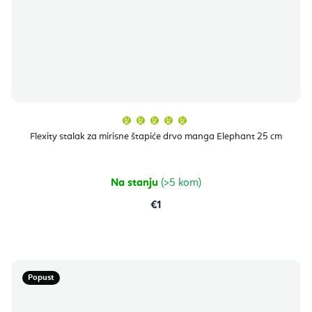
Prosječna
ocjena
proizvoda
Flexity stalak za mirisne štapiće drvo manga Elephant 25 cm
je
5,0
od
5
zvjezdica.
Na stanju
(>5 kom)
€1
Popust