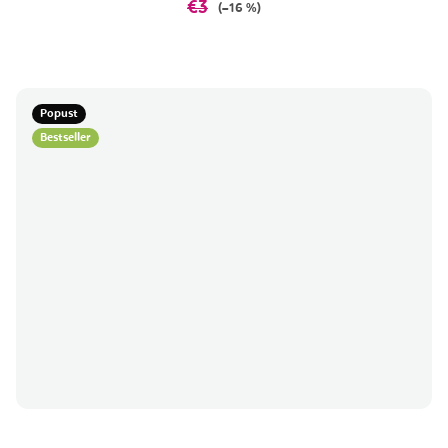
€3
(–16 %)
Popust
Bestseller