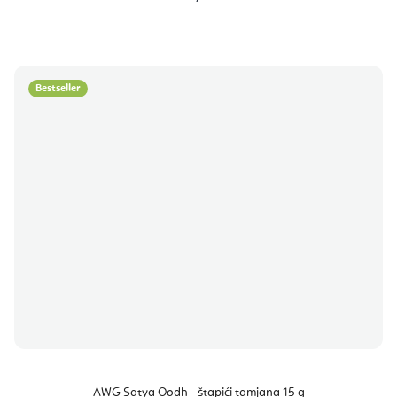
Bestseller
AWG Satya Oodh - štapići tamjana 15 g