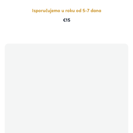
od
5
zvjezdica.
Isporučujemo u roku od 5-7 dana
€15