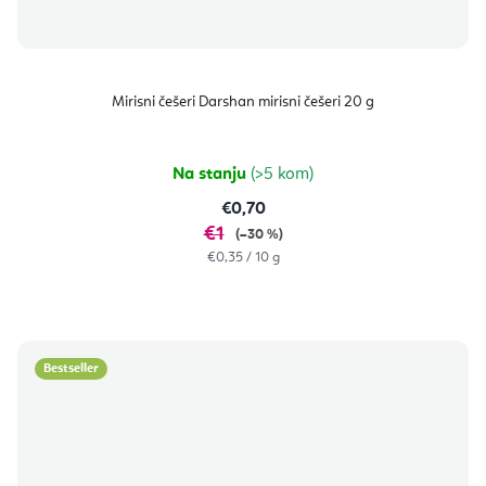
Mirisni češeri Darshan mirisni češeri 20 g
Na stanju
(>5 kom)
€0,70
€1
(–30 %)
Izračunaj
€0,35 / 10 g
cijenu:
Bestseller