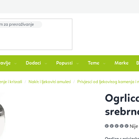
avlje
Dodaci
Popusti
Teme
Marke
je i kristali
Nakit i ljekoviti amuleti
Privjesci od ljekovitog kamenja i
Ogrlic
srebrn
Pros
Nije
ocje
pro
je
Ogrlica s privjes