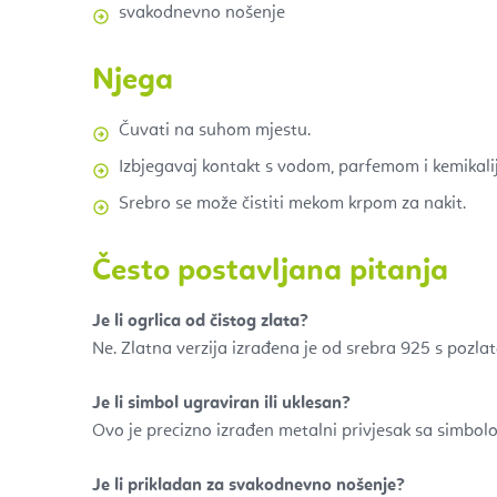
svakodnevno nošenje
Njega
Čuvati na suhom mjestu.
Izbjegavaj kontakt s vodom, parfemom i kemikali
Srebro se može čistiti mekom krpom za nakit.
Često postavljana pitanja
Je li ogrlica od čistog zlata?
Ne. Zlatna verzija izrađena je od srebra 925 s pozla
Je li simbol ugraviran ili uklesan?
Ovo je precizno izrađen metalni privjesak sa simbo
Je li prikladan za svakodnevno nošenje?