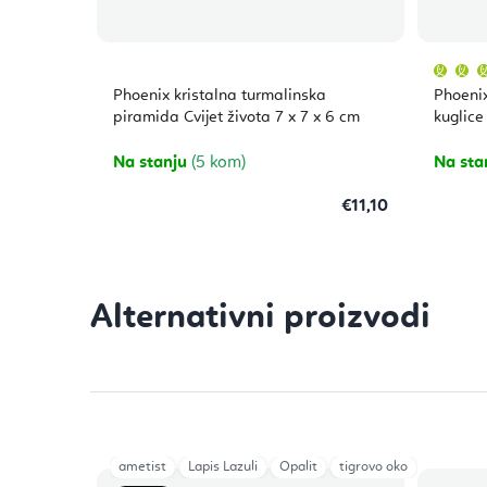
Phoenix kristalna turmalinska
Phoenix
piramida Cvijet života 7 x 7 x 6 cm
kuglice
Na stanju
(5 kom)
Na sta
€11,10
ametist
Lapis Lazuli
Opalit
tigrovo oko