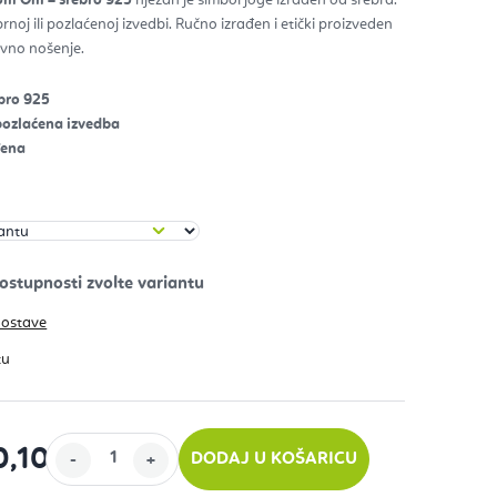
rnoj ili pozlaćenoj izvedbi. Ručno izrađen i etički proizveden
zdica.
vno nošenje.
ebro 925
 pozlaćena izvedba
đena
dostave
0,10
DODAJ U KOŠARICU
ijenu: