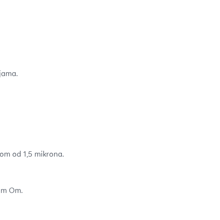
jama.
tom od 1,5 mikrona.
lom Om.