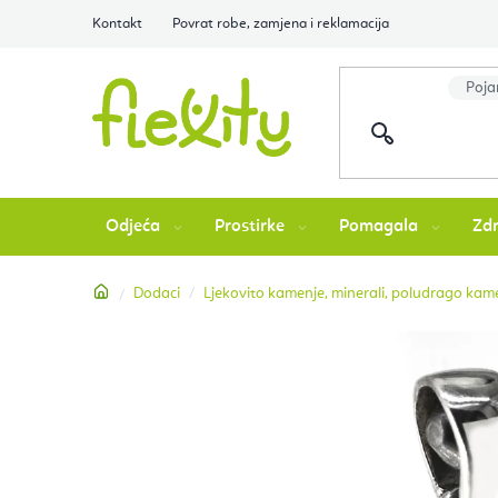
Preskoči
Kontakt
Povrat robe, zamjena i reklamacija
na
sadržaj
Odjeća
Prostirke
Pomagala
Zdr
Početna
Dodaci
Ljekovito kamenje, minerali, poludrago kamen