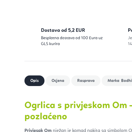
Dostava od 5,2 EUR
P
Besplatna dostava od 100 Eura uz
Je
GLS kurira
14
Bodhi
Ogrlica s privjeskom Om 
pozlaćeno
Privjesak Om
nježan je komad nakita sa simbolom Om