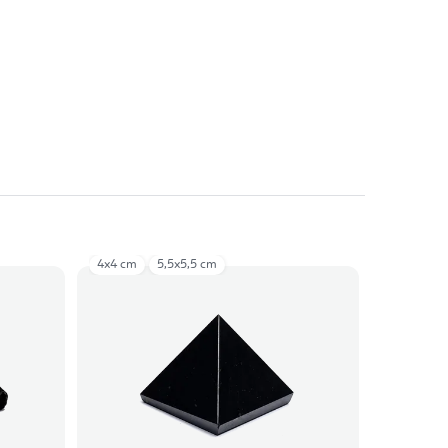
te/green marbled (3,5 cm)
4x4 cm
5,5x5,5 cm