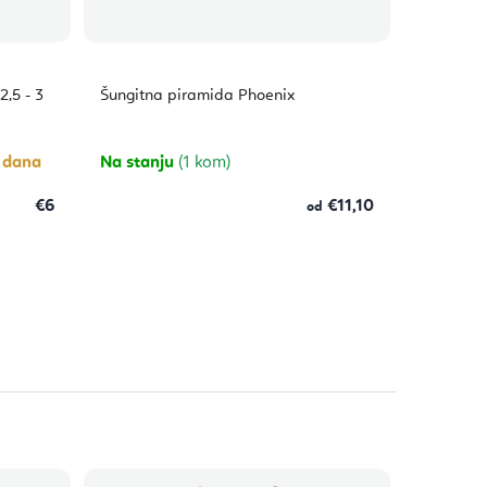
,5 - 3
Šungitna piramida Phoenix
0 dana
Na stanju
(1 kom)
€6
€11,10
od