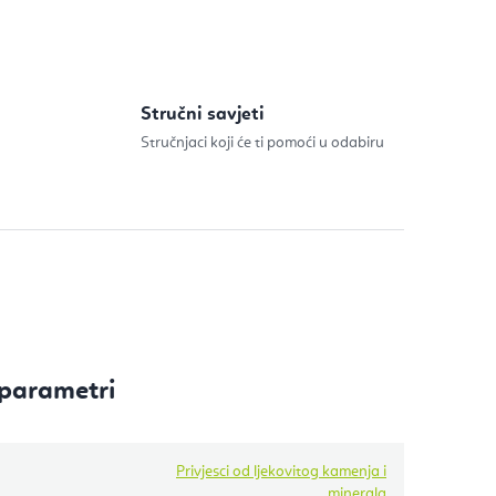
Stručni savjeti
Stručnjaci koji će ti pomoći u odabiru
parametri
Privjesci od ljekovitog kamenja i
minerala