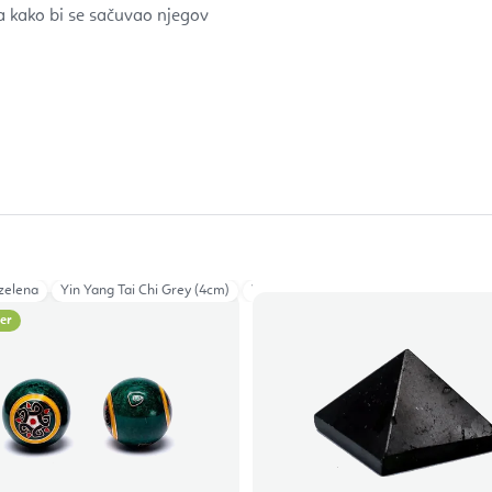
a kako bi se sačuvao njegov
zelena
Yin Yang Tai Chi Grey (4cm)
Yin Yang Black (3,5cm)
Yin Yang whi
ler