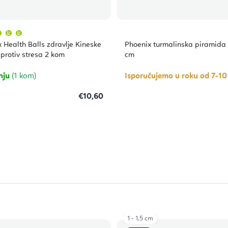
Prosječna
ocjena
proizvoda
 Health Balls zdravlje Kineske
Phoenix turmalinska piramida 2
je
5,0
 protiv stresa 2 kom
cm
od
5
zvjezdica.
nju
(1 kom)
Isporučujemo u roku od 7-1
€10,60
1 - 1,5 cm