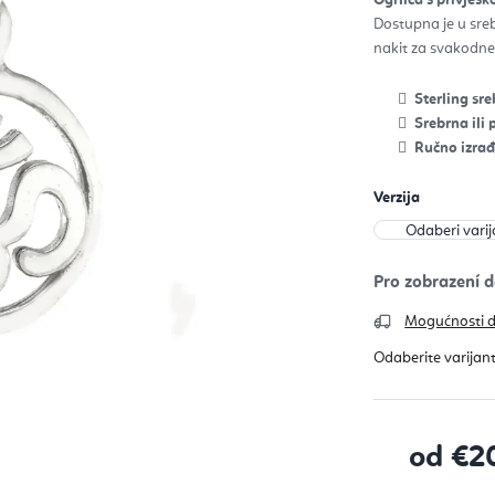
0,0
od
Dostupna je u sreb
5
zvje
nakit za svakodne
Sterling sr
Srebrna ili
Ručno izra
Verzija
Mogućnosti 
od
€2
Izračunaj c