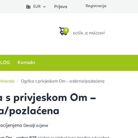
EUR
Prijava
KOŠARICA
BLOG
Kontakt
 minerala
Ogrlica s privjeskom Om – srebrna/pozlaćena
a s privjeskom Om –
a/pozlaćena
ječna
 ocijenjeno
Detalji ocjene
na
izvoda
kom Om – srebro 925
nježan je simbol joge izrađen od srebra.