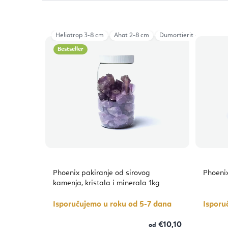
Heliotrop 3-8 cm
Ahat 2-8 cm
Dumortierit 4-8 cm
R
Bestseller
Phoenix pakiranje od sirovog
Phoenix
kamenja, kristala i minerala 1kg
Isporučujemo u roku od 5-7 dana
Isporu
€10,10
od