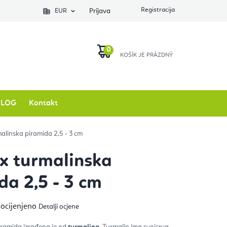
EUR
Prijava
KOŠARICA
BLOG
Kontakt
alinska piramida 2,5 - 3 cm
x turmalinska
da 2,5 - 3 cm
ječna
 ocijenjeno
Detalji ocjene
na
izvoda
ramida izrađena je od
turmalina
. Turmalin ima svojstva