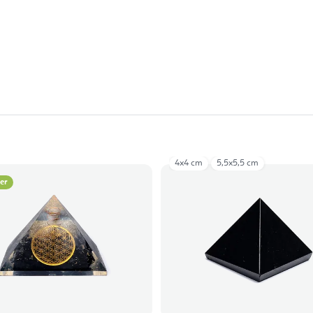
ack (3,5cm)
Yin Yang white/green marbled (3,5 cm)
4x4 cm
5,5x5,5 cm
ler