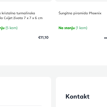
 kristalna turmalinska
Šungitna piramida Phoenix
a Cvijet života 7 x 7 x 6 cm
nju
(5 kom)
Na stanju
(1 kom)
€11,10
o
Kontakt