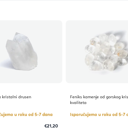
užičnjak 1-6 cm
Dalmatinski jaspis 3-8 cm
 kristalni drusen
Feniks kamenje od gorskog kri
kvaliteta
čujemo u roku od 5-7 dana
Isporučujemo u roku od 5-7 
€21,20