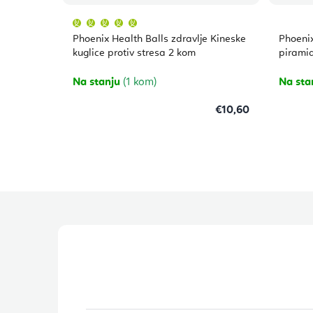
Prosječna
ocjena
proizvoda
Phoenix Health Balls zdravlje Kineske
Phoenix
je
5,0
kuglice protiv stresa 2 kom
piramid
od
5
zvjezdica.
Na stanju
(1 kom)
Na sta
€10,60
P
o
d