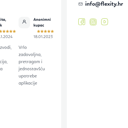
info
@
flexity.hr
ita,
Anonimni
ok
kupac
.1.2024
18.01.2023
zvodi,
Vrlo
zadovoljna,
ija,
pretragom i
na
jednostavšću
upotrebe
aplikacije