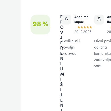
n
o
P
Anonimni
An
ž
R
kupac
Il
98 %
O
j
20.12.2023
28
V
e
J
Kvalitetni i
Divni proi
E
povoljni
odlična
R
E
proizvodi.
komunikac
N
zadovolj
I
sam
H
M
I
Š
L
J
E
N
J