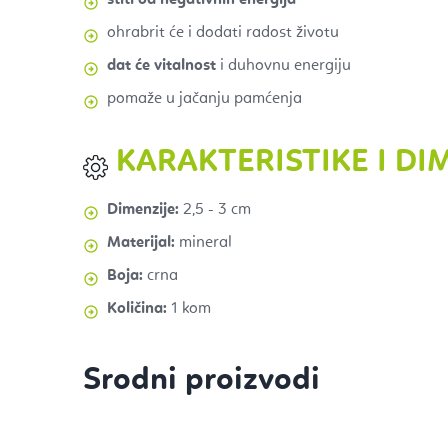
ohrabrit će i dodati radost životu
dat će vitalnost
i duhovnu energiju
pomaže u jačanju pamćenja
KARAKTERISTIKE I DI
Dimenzije:
2,5 - 3 cm
Materijal:
mineral
Boja:
crna
Količina:
1 kom
Srodni proizvodi