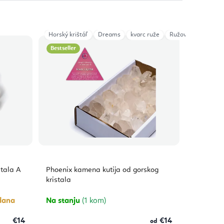
Horský krištáľ
Dreams
kvarc ruže
Ružový turmalín
Bestseller
stala A
Phoenix kamena kutija od gorskog
kristala
dana
Na stanju
(1 kom)
€14
€14
od