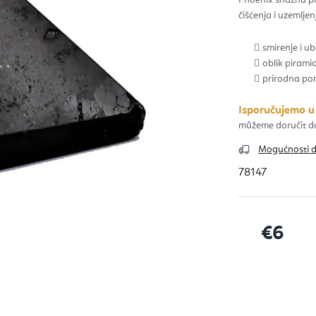
0,0
od
čišćenja i uzemljen
5
zvje
smirenje i u
oblik pirami
prirodna p
Isporučujemo u
Mogućnosti 
78147
€6
Izračunaj c