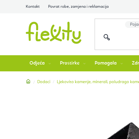
Preskoči
Kontakt
Povrat robe, zamjena i reklamacija
na
sadržaj
Odjeća
Prostirke
Pomagala
Zdr
Početna
Dodaci
Ljekovito kamenje, minerali, poludrago kamen