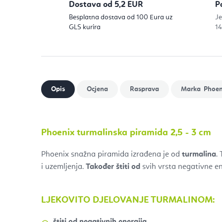
Dostava od 5,2 EUR
P
Besplatna dostava od 100 Eura uz
Je
GLS kurira
14
Phoen
Phoenix turmalinska piramida 2,5 - 3 cm
Phoenix snažna piramida izrađena je od
turmalina
.
i uzemljenja.
Također štiti od
svih vrsta negativne ene
LJEKOVITO DJELOVANJE TURMALINOM:
štiti od negativnih energija