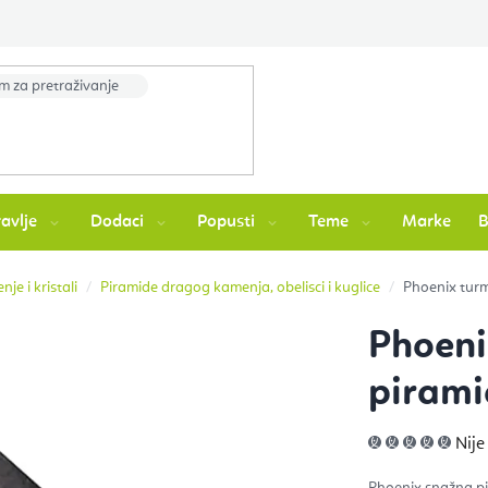
avlje
Dodaci
Popusti
Teme
Marke
je i kristali
Piramide dragog kamenja, obelisci i kuglice
Phoenix turm
Phoeni
pirami
Pros
Nije
ocje
pro
je
Phoenix snažna pi