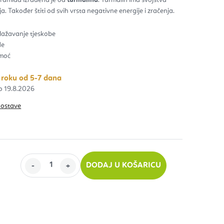
ja. Također štiti od svih vrsta negativne energije i zračenja.
zdica.
blažavanje tjeskobe
de
omoć
 roku od 5-7 dana
19.8.2026
dostave
DODAJ U KOŠARICU
ijenu: