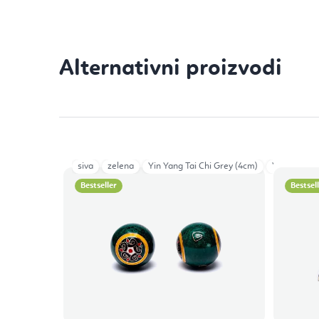
siva
zelena
Yin Yang Tai Chi Grey (4cm)
Yin Yang Bl
Bestseller
Bestsel