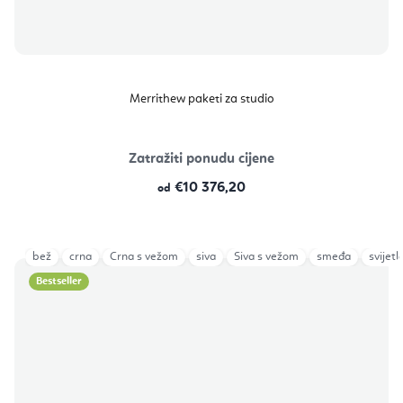
Merrithew paketi za studio
Zatražiti ponudu cijene
€10 376,20
od
bež
crna
Crna s vežom
siva
Siva s vežom
smeđa
svijetl
Bestseller