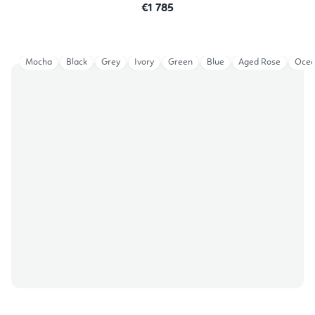
€1 785
Mocha
Black
Grey
Ivory
Green
Blue
Aged Rose
Ocea