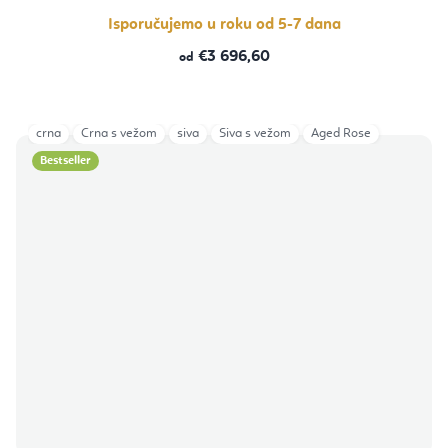
Isporučujemo u roku od 5-7 dana
€3 696,60
od
crna
Crna s vežom
siva
Siva s vežom
Aged Rose
Bestseller