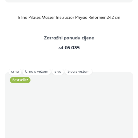
Elina Pilates Master Instructor Physio Reformer 242 cm
Zatražiti ponudu cijene
€6 035
od
crna
Crna s vežom
siva
Siva s vežom
Bestseller