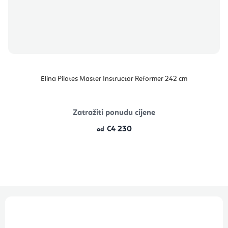
Elina Pilates Master Instructor Reformer 242 cm
Zatražiti ponudu cijene
€4 230
od
P
o