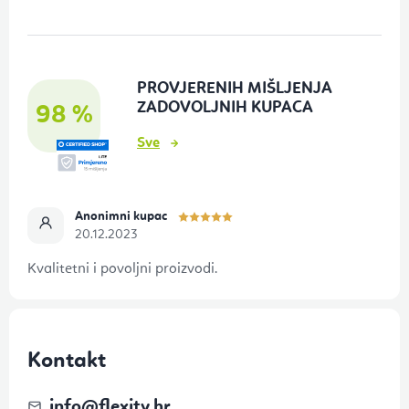
d
n
o
PROVJERENIH MIŠLJENJA
ž
ZADOVOLJNIH KUPACA
98 %
j
Sve
e
Anonimni kupac
20.12.2023
Kvalitetni i povoljni proizvodi.
Kontakt
info
@
flexity.hr