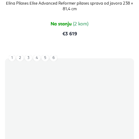
Elina Pilates Elite Advanced Reformer pilates sprava od javora 238 ×
81,4 cm
Na stanju
(2 kom)
€3 619
1
2
3
4
5
6