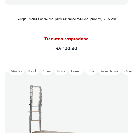
Align Pilates M8-Pro pilates reformer od javora, 254 cm
Trenutno rasprodano
€4 130,90
Mocha
Black
Grey
Ivory
Green
Blue
Aged Rose
Ocea