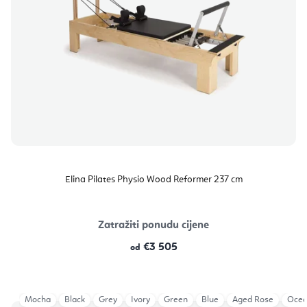
Elina Pilates Physio Wood Reformer 237 cm
Zatražiti ponudu cijene
€3 505
od
Mocha
Black
Grey
Ivory
Green
Blue
Aged Rose
Ocea