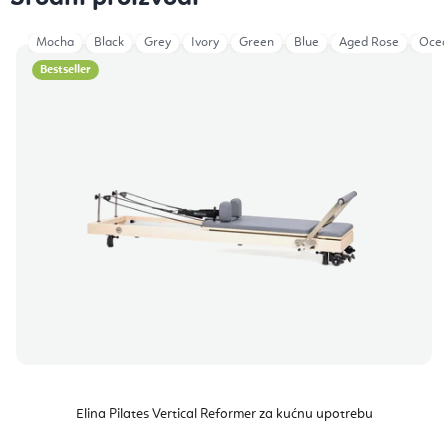
Mocha
Black
Grey
Ivory
Green
Blue
Aged Rose
Ocea
Bestseller
Elina Pilates Vertical Reformer za kućnu upotrebu