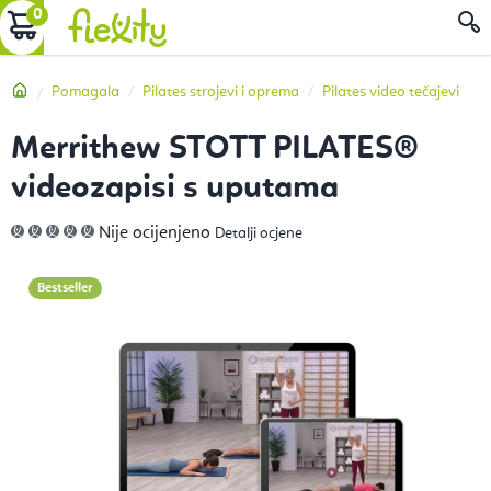
Preskoči
KOŠARICA
P
na
sadržaj
Početna
Pomagala
Pilates strojevi i oprema
Pilates video tečajevi
Merrithew STOTT PILATES®
videozapisi s uputama
Prosječna
Nije ocijenjeno
Detalji ocjene
ocjena
proizvoda
je
0,0
Bestseller
od
5
zvjezdica.