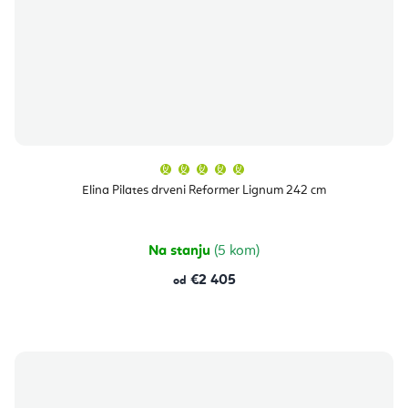
Prosječna
ocjena
proizvoda
Elina Pilates drveni Reformer Lignum 242 cm
je
5,0
od
5
zvjezdica.
Na stanju
(5 kom)
€2 405
od