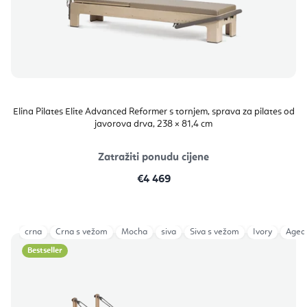
Elina Pilates Elite Advanced Reformer s tornjem, sprava za pilates od
javorova drva, 238 × 81,4 cm
Zatražiti ponudu cijene
€4 469
crna
Crna s vežom
Mocha
siva
Siva s vežom
Ivory
Aged
Bestseller