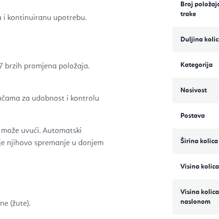
Broj položaj
trake
 i kontinuiranu upotrebu.
Duljina koli
Kategorija
7 brzih promjena položaja.
Nosivost
mčama za udobnost i kontrolu
Postava
e može uvući. Automatski
Širina kolica
uje njihovo spremanje u donjem
Visina kolica
Visina kolica
naslonom
ne (žute).