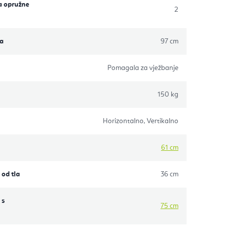
a opružne
2
ca
97 cm
Pomagala za vježbanje
150 kg
Horizontalno, Vertikalno
61 cm
 od tla
36 cm
 s
75 cm