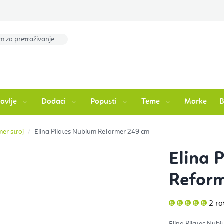
avlje
Dodaci
Popusti
Teme
Marke
mer stroj
Elina Pilates Nubium Reformer 249 cm
Elina 
Refor
Pros
2 ra
ocje
pro
je
Elina Pilates Nubi