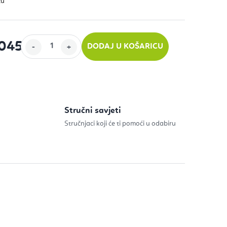
 045
DODAJ U KOŠARICU
ijenu:
Stručni savjeti
Stručnjaci koji će ti pomoći u odabiru