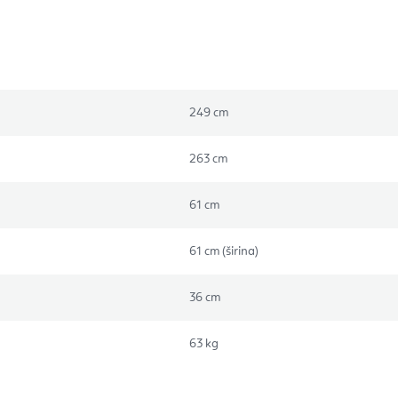
249 cm
263 cm
61 cm
61 cm (širina)
36 cm
63 kg