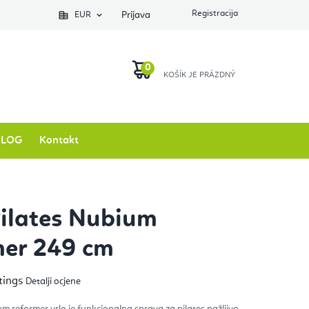
EUR
Prijava
KOŠARICA
BLOG
Kontakt
Pilates Nubium
mer 249 cm
ječna
tings
Detalji ocjene
na
izvoda
um reformer vrlo je funkcionalna sprava za pilates pažljivo