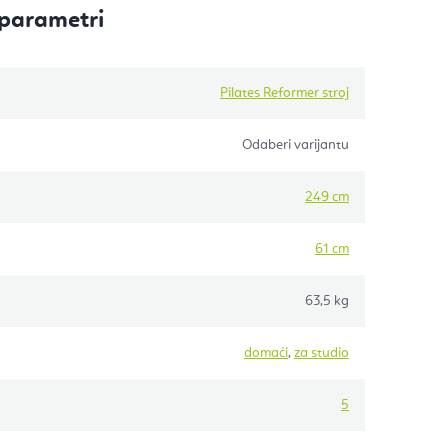
parametri
Pilates Reformer stroj
Odaberi varijantu
249 cm
61 cm
63,5 kg
domaći
,
za studio
5