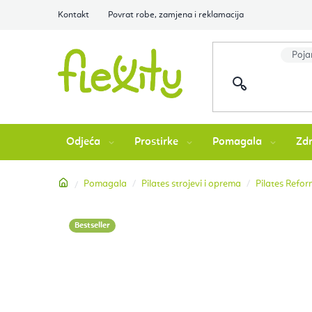
Preskoči
Kontakt
Povrat robe, zamjena i reklamacija
na
sadržaj
Odjeća
Prostirke
Pomagala
Zdr
Početna
Pomagala
Pilates strojevi i oprema
Pilates Refor
Bestseller