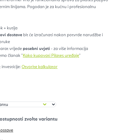
ernim linijama. Pogodan je za kućnu i profesionalnu
zdica.
k + kutija
kovi dostave
bit će izračunati nakon potvrde narudžbe i
poruke
parat vrijede
posebni uvjeti
- za više informacija
emo članak "
Kako kupovati Pilates uređaje
"
investicije:
Otvorite kalkulator
dostave