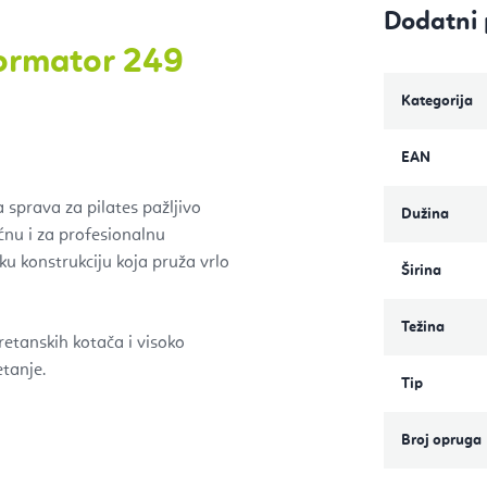
Dodatni 
formator 249
Kategorija
EAN
 sprava za pilates pažljivo
Dužina
ućnu i za profesionalnu
u konstrukciju koja pruža vrlo
Širina
Težina
retanskih kotača i visoko
etanje.
Tip
Broj opruga