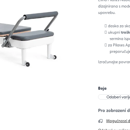
5,0
od
dizajnirana s mod
5
zvje
upotrebu.
daska za sko
ukupni
troš
termina is
za Pilates A
preporučuj
Izračunajte povrat 
Boja
Mogućnosti 