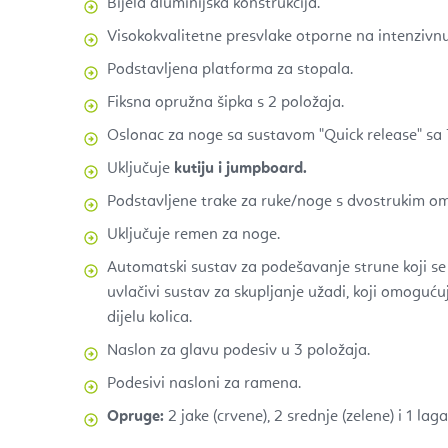
Bijela aluminijska konstrukcija.
Visokokvalitetne presvlake otporne na intenzivnu
Podstavljena platforma za stopala.
Fiksna opružna šipka s 2 položaja.
Oslonac za noge sa sustavom "Quick release" sa 
Uključuje
kutiju i jumpboard.
Podstavljene trake za ruke/noge s dvostrukim o
Uključuje remen za noge.
Automatski sustav za podešavanje strune koji s
uvlačivi sustav za skupljanje užadi, koji omoguć
dijelu kolica.
Naslon za glavu podesiv u 3 položaja.
Podesivi nasloni za ramena.
Opruge:
2 jake (crvene), 2 srednje (zelene) i 1 laga