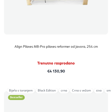
Align Pilates M8-Pro pilates reformer od javora, 254 cm
Trenutno rasprodano
€4 130,90
Bijela s toranjem
Black Edition
crna
Crna s vežom
siva
sm
Bestseller