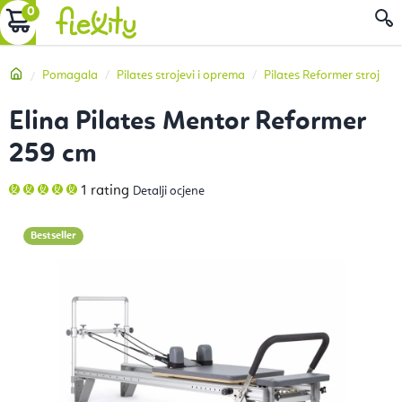
Preskoči
KOŠARICA
P
na
sadržaj
Početna
Pomagala
Pilates strojevi i oprema
Pilates Reformer stroj
Elina Pilates Mentor Reformer
259 cm
Prosječna
1 rating
Detalji ocjene
ocjena
proizvoda
je
5,0
Bestseller
od
5
zvjezdica.