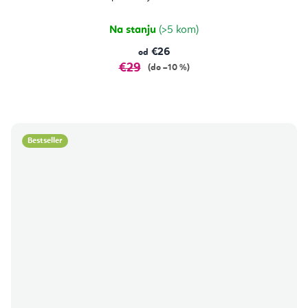
Na stanju
(>5 kom)
€26
od
€29
(do –10 %)
Bestseller