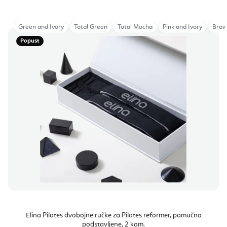
Green and Ivory
Total Green
Total Mocha
Pink and Ivory
Brow
Popust
Elina Pilates dvobojne ručke za Pilates reformer, pamučno
podstavljene, 2 kom.