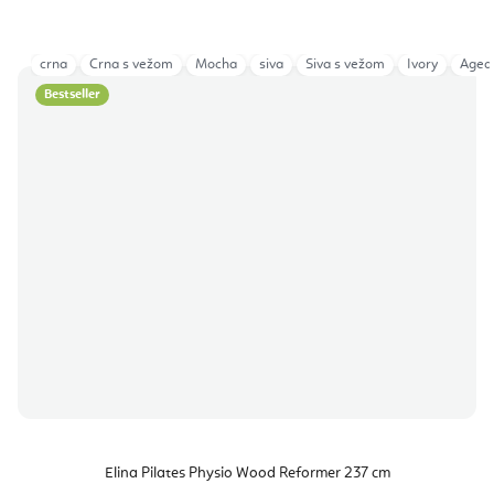
crna
Crna s vežom
Mocha
siva
Siva s vežom
Ivory
Aged
Bestseller
Elina Pilates Physio Wood Reformer 237 cm