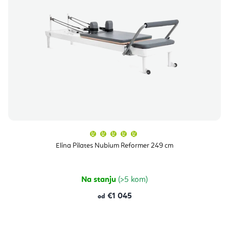
Prosječna
ocjena
proizvoda
Elina Pilates Nubium Reformer 249 cm
je
5,0
od
5
zvjezdica.
Na stanju
(>5 kom)
€1 045
od