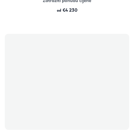
Zatražiti ponudu cijene
€4 230
od