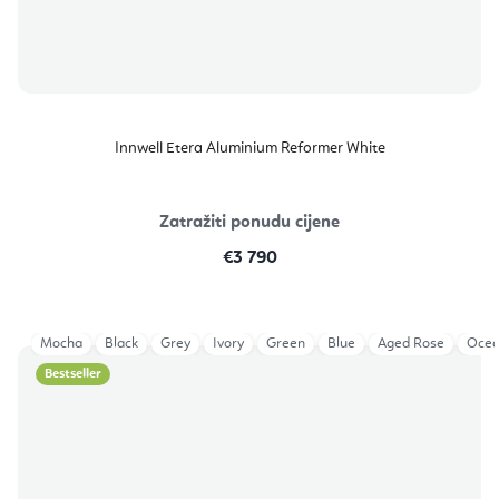
Innwell Etera Aluminium Reformer White
Zatražiti ponudu cijene
€3 790
Mocha
Black
Grey
Ivory
Green
Blue
Aged Rose
Ocea
Bestseller