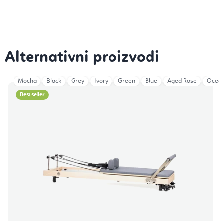
Mocha
Black
Grey
Ivory
Green
Blue
Aged Rose
Ocea
Bestseller