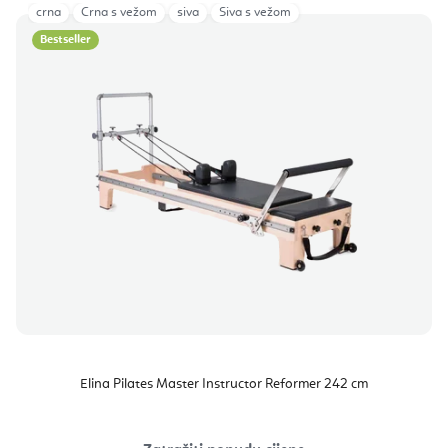
crna
Crna s vežom
siva
Siva s vežom
Bestseller
Elina Pilates Master Instructor Reformer 242 cm