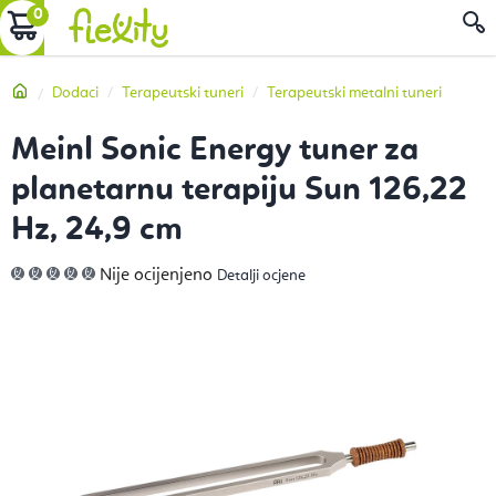
Preskoči
KOŠARICA
P
na
sadržaj
Početna
Dodaci
Terapeutski tuneri
Terapeutski metalni tuneri
Meinl Sonic Energy tuner za
planetarnu terapiju Sun 126,22
Hz, 24,9 cm
Prosječna
Nije ocijenjeno
Detalji ocjene
ocjena
proizvoda
je
0,0
od
5
zvjezdica.