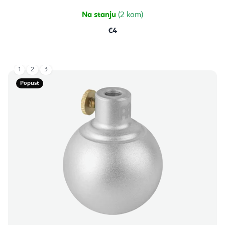
Na stanju
(2 kom)
€4
1
2
3
Popust