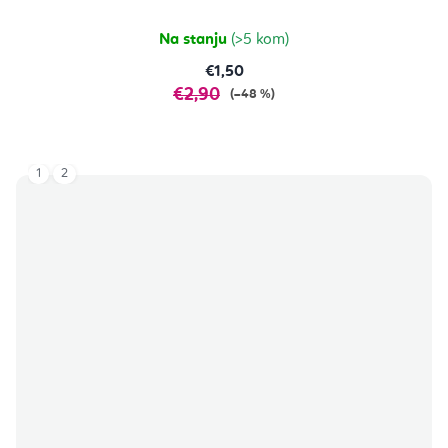
Na stanju
(>5 kom)
€1,50
€2,90
(–48 %)
1
2