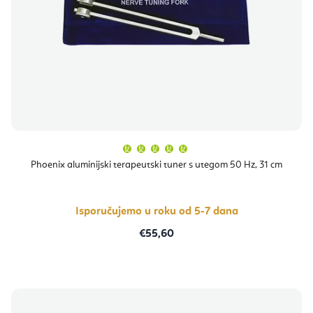
Prosječna
ocjena
proizvoda
Phoenix aluminijski terapeutski tuner s utegom 50 Hz, 31 cm
je
5,0
od
5
zvjezdica.
Isporučujemo u roku od 5-7 dana
€55,60