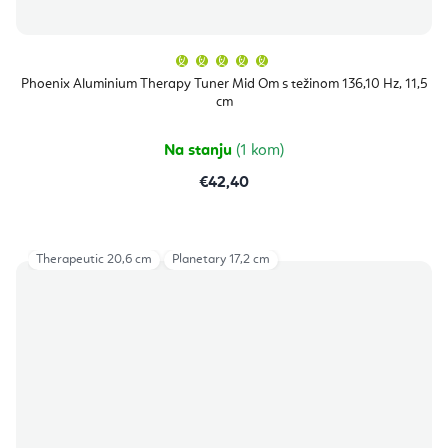
Prosječna
ocjena
proizvoda
Phoenix Aluminium Therapy Tuner Mid Om s težinom 136,10 Hz, 11,5
je
cm
5,0
od
5
zvjezdica.
Na stanju
(1 kom)
€42,40
Therapeutic 20,6 cm
Planetary 17,2 cm