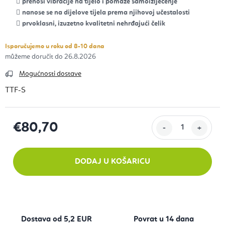
prenosi vibracije na tijelo i pomaže samoizlječenje
nanose se na dijelove tijela prema njihovoj učestalosti
prvoklasni, izuzetno kvalitetni nehrđajući čelik
Isporučujemo u roku od 8-10 dana
26.8.2026
Mogućnosti dostave
TTF-S
€80,70
Izračunaj cijenu:
DODAJ U KOŠARICU
Dostava od 5,2 EUR
Povrat u 14 dana