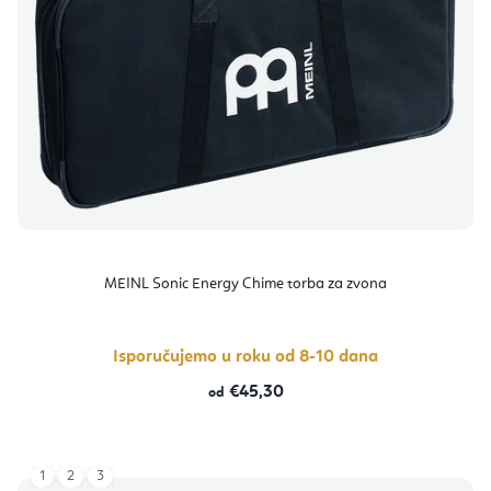
MEINL Sonic Energy Chime torba za zvona
Isporučujemo u roku od 8-10 dana
€45,30
od
1
2
3