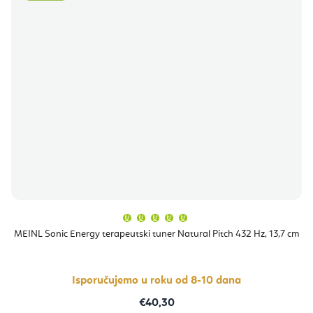
Prosječna
ocjena
proizvoda
MEINL Sonic Energy terapeutski tuner Natural Pitch 432 Hz, 13,7 cm
je
5,0
od
5
zvjezdica.
Isporučujemo u roku od 8-10 dana
€40,30