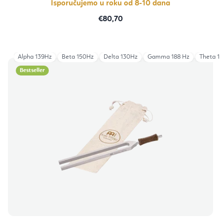
Isporučujemo u roku od 8-10 dana
€80,70
Alpha 139Hz
Beta 150Hz
Delta 130Hz
Gamma 188 Hz
Theta 
Bestseller