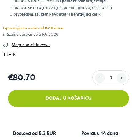
prenosi vibracije na tijelo i
pomaže samoizlječenje
nanose se na dijelove tijela prema njihovoj učestalosti
prvoklasni, izuzetno kvalitetni nehrđajući čelik
Isporučujemo u roku od 8-10 dana
26.8.2026
Mogućnosti dostave
TTF-E
€80,70
Izračunaj cijenu:
DODAJ U KOŠARICU
Dostava od 5,2 EUR
Povrat u 14 dana