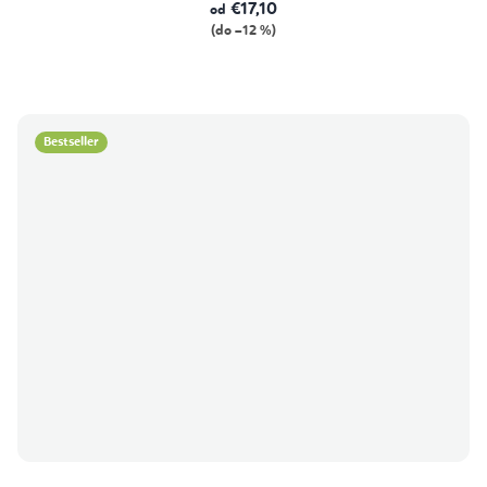
€17,10
od
(do –12 %)
Bestseller