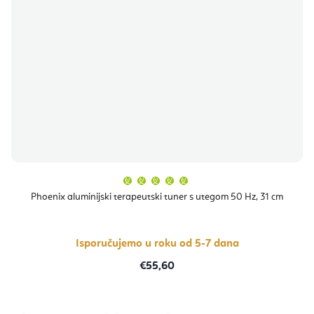
Prosječna
ocjena
proizvoda
Phoenix aluminijski terapeutski tuner s utegom 50 Hz, 31 cm
je
5,0
od
5
zvjezdica.
Isporučujemo u roku od 5-7 dana
€55,60