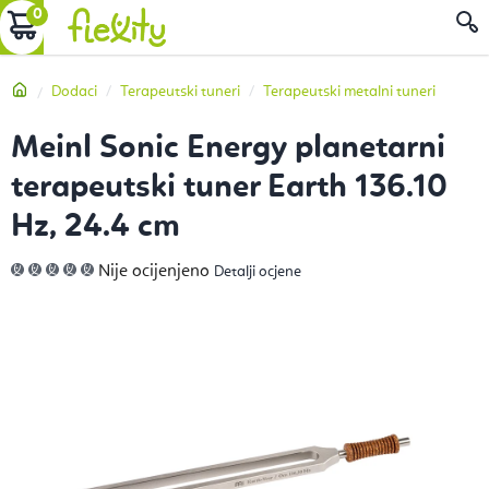
Preskoči
KOŠARICA
P
na
sadržaj
Početna
Dodaci
Terapeutski tuneri
Terapeutski metalni tuneri
Meinl Sonic Energy planetarni
terapeutski tuner Earth 136.10
Hz, 24.4 cm
Prosječna
Nije ocijenjeno
Detalji ocjene
ocjena
proizvoda
je
0,0
od
5
zvjezdica.