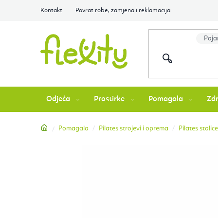
Preskoči
Kontakt
Povrat robe, zamjena i reklamacija
na
sadržaj
Odjeća
Prostirke
Pomagala
Zdr
Početna
Pomagala
Pilates strojevi i oprema
Pilates stolice