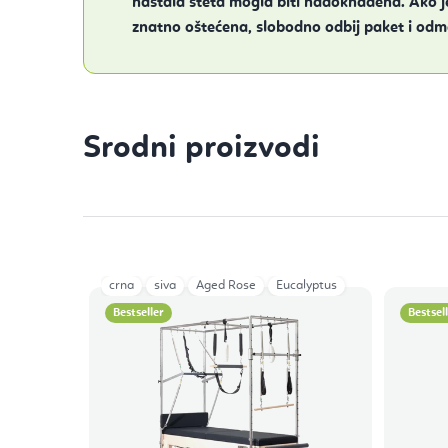
nastala šteta mogla biti nadoknađena. Ako 
znatno oštećena, slobodno odbij paket i odma
Srodni proizvodi
crna
siva
Aged Rose
Eucalyptus
Bestseller
Bestsel