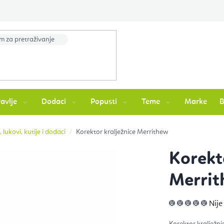
avlje
Dodaci
Popusti
Teme
Marke
, lukovi, kutije i dodaci
Korektor kralježnice Merrithew
Korekt
Merri
Pros
Nije
ocje
pro
je
Korektor kralježni