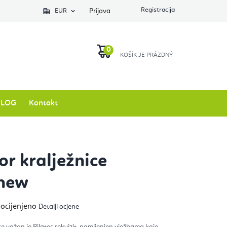
EUR
Prijava
KOŠARICA
BLOG
Kontakt
or kralježnice
thew
ječna
 ocijenjeno
Detalji ocjene
na
izvoda
ce važan je Pilates rekvizit, namijenjen vježbama koje