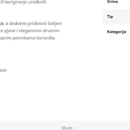
Širina
ili korigiranje urođenih
Tip
ce
, a dodatno pridonosi boljem
te pjene i elegantnim drvenim
Kategorija
raznim potrebama korisnika.
reze
55 cm