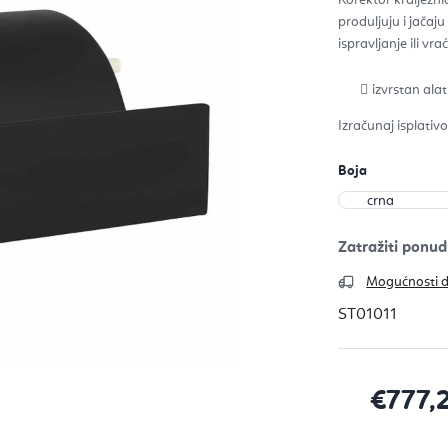
0,0
od
produljuju i jačaj
5
zvje
ispravljanje ili vr
izvrstan alat
Izračunaj isplativ
Boja
Zatražiti ponud
Mogućnosti 
ST01011
€777,
Izračunaj c