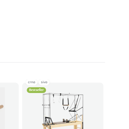
crna
siva
Bestseller