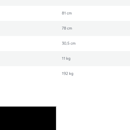
81 cm
78 cm
30,5 cm
11 kg
192 kg