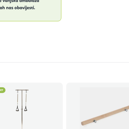
je vanjska ambalaža
h nas obavijesti.
ler