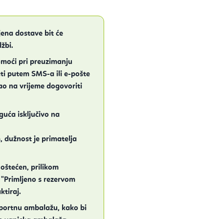
jena dostave bit će
žbi.
omoći pri preuzimanju
ati putem SMS-a ili e-pošte
o na vrijeme dogovoriti
guća isključivo na
 dužnost je primatelja
oštećen, prilikom
Primljeno s rezervom
tiraj.
sportnu ambalažu, kako bi