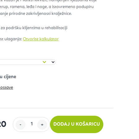
u trup, ramena, leđa i noge, a istovremeno podupiru
zdica.
aćanje prirodne zakrivljenosti kralježnice.
 za podršku klijentima u rehabilitaciji
ost ulaganja:
Otvorite kalkulator
u cijene
dostave
20
DODAJ U KOŠARICU
ijenu: