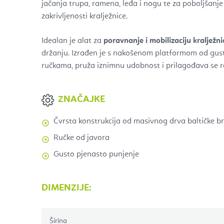
jačanja trupa, ramena, leđa i nogu te za poboljšanje 
zakrivljenosti kralježnice.
Idealan je alat za
poravnanje i mobilizaciju kralježni
držanju. Izrađen je s nakošenom platformom od gus
ručkama, pruža iznimnu udobnost i prilagođava se 
ZNAČAJKE
Čvrsta konstrukcija od masivnog drva baltičke b
Ručke od javora
Gusto pjenasto punjenje
DIMENZIJE:
Širina