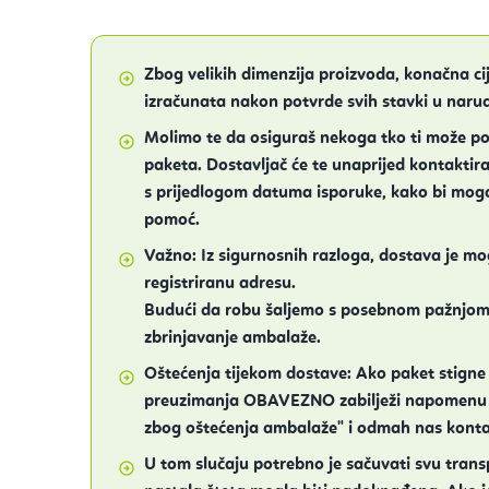
Zbog velikih dimenzija proizvoda, konačna ci
izračunata nakon potvrde svih stavki u narud
Molimo te da osiguraš nekoga tko ti može p
paketa. Dostavljač će te unaprijed kontaktir
s prijedlogom datuma isporuke, kako bi moga
pomoć.
Važno:
Iz sigurnosnih razloga, dostava je mo
registriranu adresu.
Budući da robu šaljemo s posebnom pažnjom,
zbrinjavanje ambalaže.
Oštećenja tijekom dostave:
Ako paket stigne 
preuzimanja OBAVEZNO zabilježi napomenu "
zbog oštećenja ambalaže" i odmah nas kontak
U tom slučaju potrebno je sačuvati svu tran