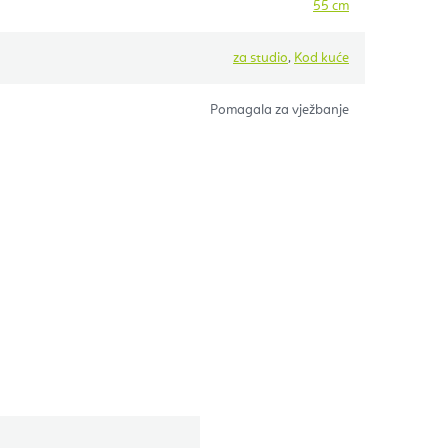
55 cm
za studio
,
Kod kuće
Pomagala za vježbanje