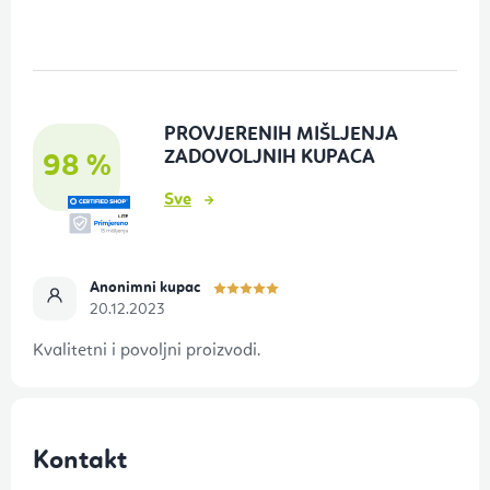
o
d
n
o
PROVJERENIH MIŠLJENJA
ž
ZADOVOLJNIH KUPACA
98 %
j
Sve
e
Anonimni kupac
20.12.2023
Kvalitetni i povoljni proizvodi.
Kontakt