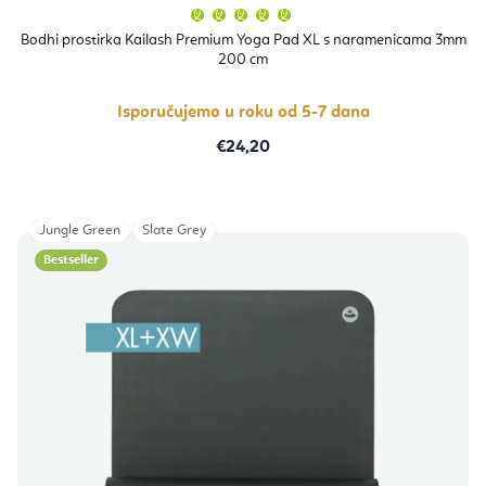
Prosječna
ocjena
proizvoda
Bodhi prostirka Kailash Premium Yoga Pad XL s naramenicama 3mm
je
200 cm
5,0
od
5
zvjezdica.
Isporučujemo u roku od 5-7 dana
€24,20
Jungle Green
Slate Grey
Bestseller