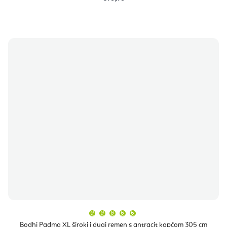
Prosječna
ocjena
proizvoda
Bodhi Padma XL široki i dugi remen s antracit kopčom 305 cm