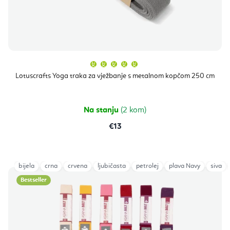
Prosječna
ocjena
proizvoda
Lotuscrafts Yoga traka za vježbanje s metalnom kopčom 250 cm
je
5,0
od
5
zvjezdica.
Na stanju
(2 kom)
€13
bijela
crna
crvena
ljubičasta
petrolej
plava Navy
siva
Bestseller