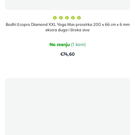
Prosječna
ocjena
proizvoda
Bodhi Ecopro Diamond XXL Yoga Mat prostirka 200 x 66 cm x 6 mm
je
ekstra duga i široka siva
5,0
od
5
zvjezdica.
Na stanju
(1 kom)
€74,60