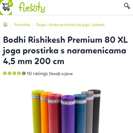
Preskoči
KOŠARICA
P
na
sadržaj
Početna
Prostirke
Duge i široke prostirke za jogu i pilates
Bodhi Rishikesh Premium 80 XL
joga prostirka s naramenicama
4,5 mm 200 cm
Prosječna
10 ratings
Detalji ocjene
ocjena
proizvoda
je
4,9
od
5
zvjezdica.