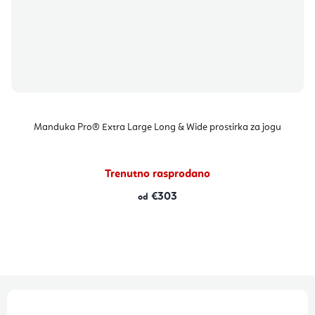
Manduka Pro® Extra Large Long & Wide prostirka za jogu
Trenutno rasprodano
€303
od
P