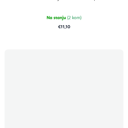
je
5,0
od
5
zvjezdica.
Na stanju
(2 kom)
€11,10