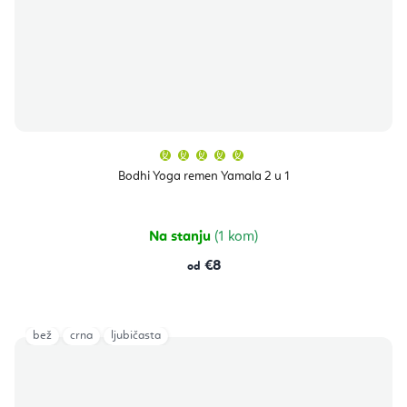
Prosječna
ocjena
proizvoda
Bodhi Yoga remen Yamala 2 u 1
je
5,0
od
5
zvjezdica.
Na stanju
(1 kom)
€8
od
bež
crna
ljubičasta