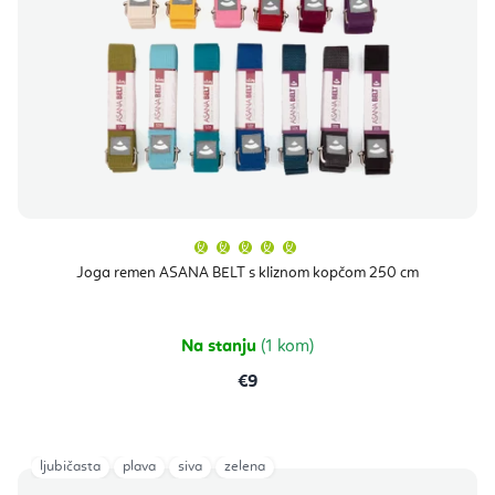
Prosječna
ocjena
proizvoda
Joga remen ASANA BELT s kliznom kopčom 250 cm
je
5,0
od
5
zvjezdica.
Na stanju
(1 kom)
€9
ljubičasta
plava
siva
zelena