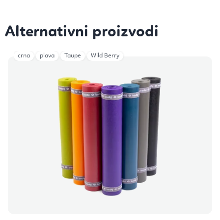
crna
plava
Taupe
Wild Berry