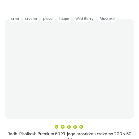
crna
crvena
plava
Taupe
Wild Berry
Mustard
Prosječna
ocjena
proizvoda
Bodhi Rishikesh Premium 60 XL joga prostirka s trakama 200 x 60
je