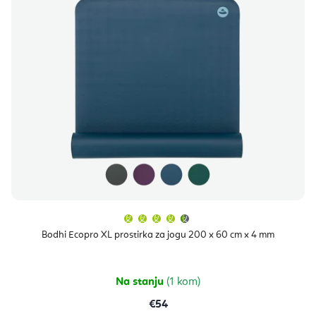
Prosječna
ocjena
proizvoda
Bodhi Ecopro XL prostirka za jogu 200 x 60 cm x 4 mm
je
4,9
od
5
zvjezdica.
Na stanju
(1 kom)
€54