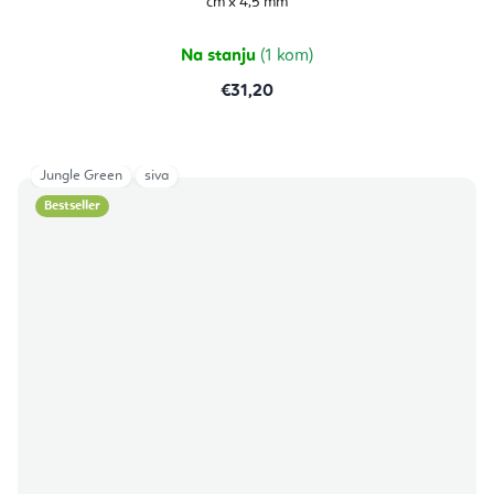
cm x 4,5 mm
5,0
od
5
zvjezdica.
Na stanju
(1 kom)
€31,20
Jungle Green
siva
Bestseller