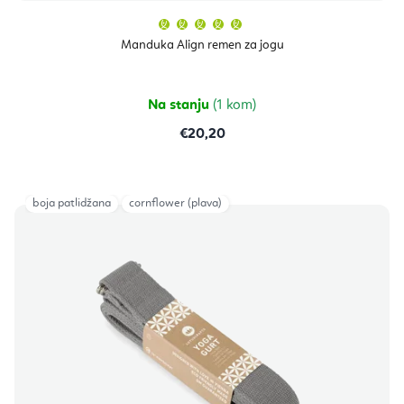
Prosječna
ocjena
proizvoda
Manduka Align remen za jogu
je
5,0
od
5
zvjezdica.
Na stanju
(1 kom)
€20,20
boja patlidžana
cornflower (plava)