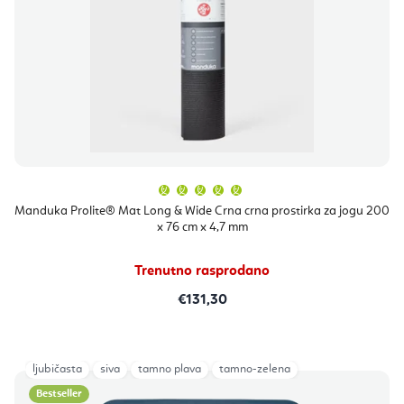
Prosječna
ocjena
proizvoda
Manduka Prolite® Mat Long & Wide Crna crna prostirka za jogu 200
je
x 76 cm x 4,7 mm
5,0
od
5
zvjezdica.
Trenutno rasprodano
€131,30
ljubičasta
siva
tamno plava
tamno-zelena
Bestseller