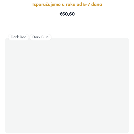
zvjezdica.
Isporučujemo u roku od 5-7 dana
€60,60
Dark Red
Dark Blue