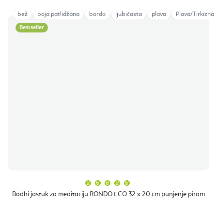
bež
boja patlidžana
bordo
ljubičasta
plava
Plava/Tirkizna
Bestseller
Prosječna
ocjena
proizvoda
Bodhi jastuk za meditaciju RONDO ECO 32 x 20 cm punjenje pirom
je
5,0
od
5