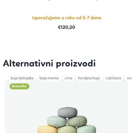
Isporučujemo u roku od 5-7 dana
€120,20
boja lješnjaka
boja mente
crna
koraljna boja
ružičasta
siv
Bestseller