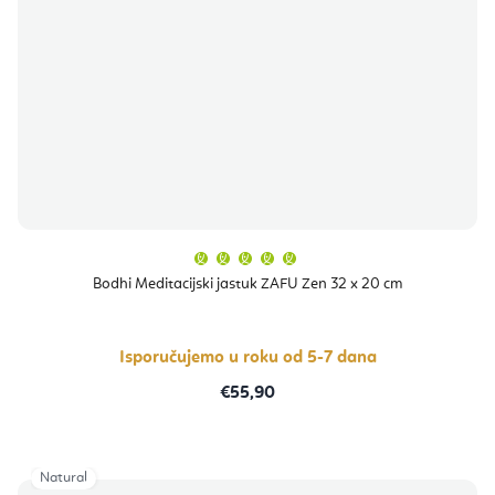
Prosječna
ocjena
proizvoda
Bodhi Meditacijski jastuk ZAFU Zen 32 x 20 cm
je
5,0
od
5
zvjezdica.
Isporučujemo u roku od 5-7 dana
€55,90
Natural