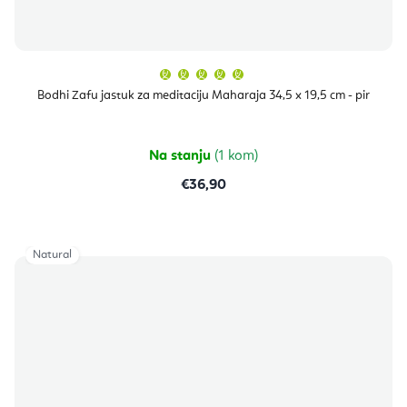
Prosječna
ocjena
proizvoda
Bodhi Zafu jastuk za meditaciju Maharaja 34,5 x 19,5 cm - pir
je
5,0
od
5
zvjezdica.
Na stanju
(1 kom)
€36,90
Natural