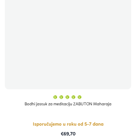
Prosječna
ocjena
proizvoda
Bodhi jastuk za meditaciju ZABUTON Maharaja
je
5,0
od
5
zvjezdica.
Isporučujemo u roku od 5-7 dana
€69,70