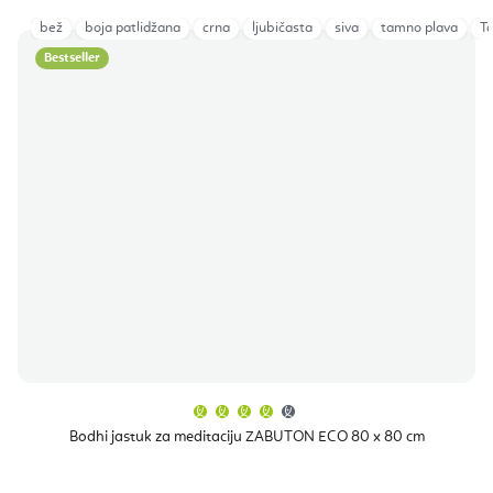
bež
boja patlidžana
crna
ljubičasta
siva
tamno plava
T
Bestseller
Prosječna
ocjena
proizvoda
Bodhi jastuk za meditaciju ZABUTON ECO 80 x 80 cm
je
4,0
od
5