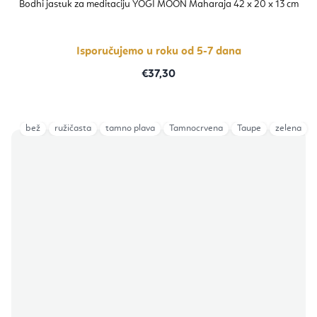
proizvoda
Bodhi jastuk za meditaciju YOGI MOON Maharaja 42 x 20 x 13 cm
je
5,0
od
5
zvjezdica.
Isporučujemo u roku od 5-7 dana
€37,30
bež
ružičasta
tamno plava
Tamnocrvena
Taupe
zelena