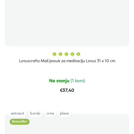
Prosječna
ocjena
proizvoda
Lotuscrafts Mali jastuk za meditaciju Lotus 31 x 10 cm
je
5,0
od
5
zvjezdica.
Na stanju
(1 kom)
€37,40
antracit
bordo
crna
plava
Bestseller