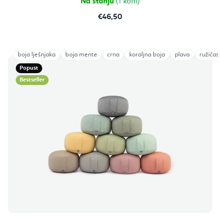
Na stanju
(1 kom)
€46,50
boja lješnjaka
boja mente
crna
koraljna boja
plava
ružičas
Popust
Bestseller