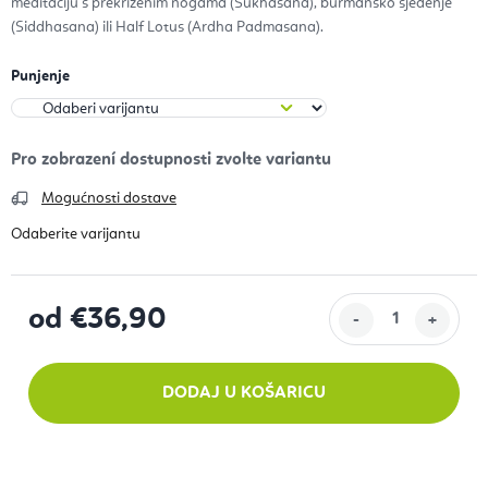
meditaciju s prekriženim nogama (Sukhasana), burmansko sjedenje
(Siddhasana) ili Half Lotus (Ardha Padmasana).
Punjenje
Mogućnosti dostave
od
€36,90
Izračunaj cijenu:
DODAJ U KOŠARICU