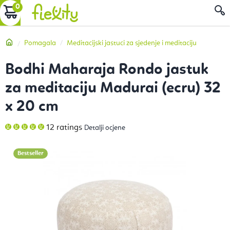
Preskoči
KOŠARICA
P
na
sadržaj
Početna
Pomagala
Meditacijski jastuci za sjedenje i meditaciju
Bodhi Maharaja Rondo jastuk
za meditaciju Madurai (ecru) 32
x 20 cm
Prosječna
12 ratings
Detalji ocjene
ocjena
proizvoda
je
5,0
Bestseller
od
5
zvjezdica.