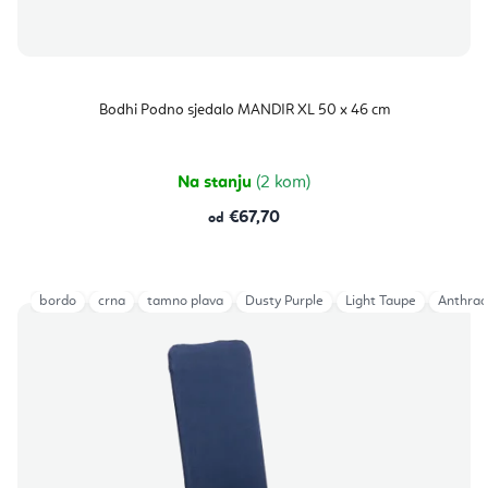
Bodhi Podno sjedalo MANDIR XL 50 x 46 cm
Na stanju
(2 kom)
€67,70
od
bordo
crna
tamno plava
Dusty Purple
Light Taupe
Anthrac