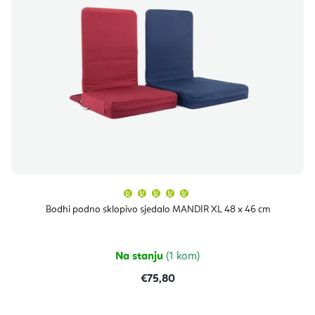
Prosječna
ocjena
proizvoda
Bodhi podno sklopivo sjedalo MANDIR XL 48 x 46 cm
je
5,0
od
5
zvjezdica.
Na stanju
(1 kom)
€75,80