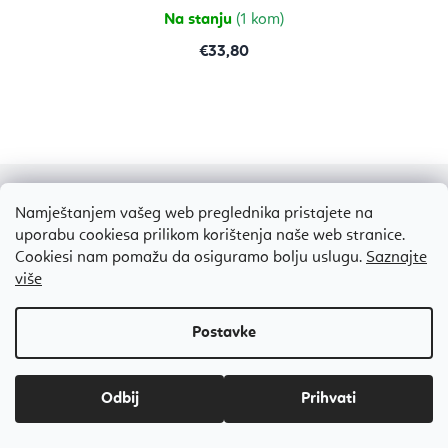
zvjezdica.
Na stanju
(1 kom)
€33,80
P
Namještanjem vašeg web preglednika pristajete na
o
uporabu cookiesa prilikom korištenja naše web stranice.
d
Cookiesi nam pomažu da osiguramo bolju uslugu.
Saznajte
više
n
o
PROVJERENIH MIŠLJENJA
ž
ZADOVOLJNIH KUPACA
98 %
j
Odbij
Sve
e