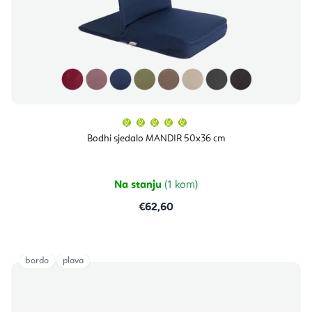
Prosječna
ocjena
proizvoda
Bodhi sjedalo MANDIR 50x36 cm
je
5,0
od
5
zvjezdica.
Na stanju
(1 kom)
€62,60
bordo
plava