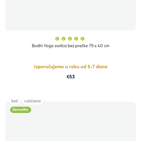
Prosječna
ocjena
proizvoda
Bodhi Yoga stolica bez prečke 79 x 40 cm
je
5,0
od
5
zvjezdica.
Isporučujemo u roku od 5-7 dana
€53
bež
ružičasta
Bestseller