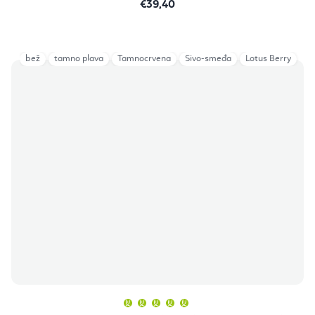
€39,40
bež
tamno plava
Tamnocrvena
Sivo-smeđa
Lotus Berry
Prosječna
ocjena