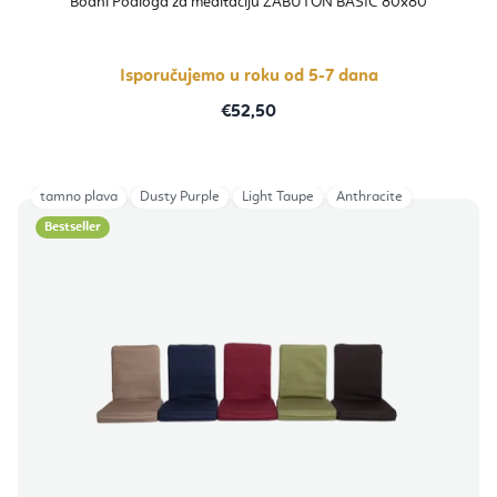
Bodhi Podloga za meditaciju ZABUTON BASIC 80x80
je
5,0
od
5
zvjezdica.
Isporučujemo u roku od 5-7 dana
€52,50
tamno plava
Dusty Purple
Light Taupe
Anthracite
Bestseller