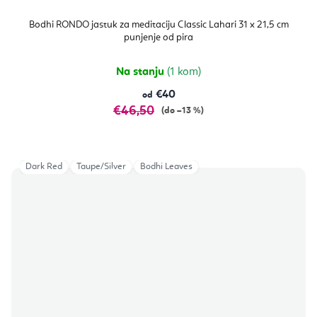
Bodhi RONDO jastuk za meditaciju Classic Lahari 31 x 21,5 cm
punjenje od pira
Na stanju
(1 kom)
€40
od
€46,50
(do –13 %)
Dark Red
Taupe/Silver
Bodhi Leaves