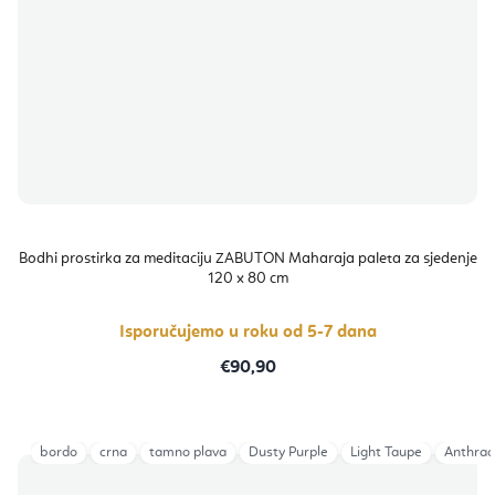
Bodhi prostirka za meditaciju ZABUTON Maharaja paleta za sjedenje
120 x 80 cm
Isporučujemo u roku od 5-7 dana
€90,90
bordo
crna
tamno plava
Dusty Purple
Light Taupe
Anthrac