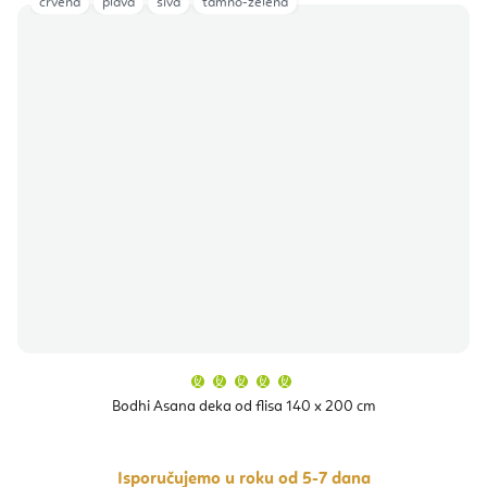
crvena
plava
siva
tamno-zelena
Prosječna
ocjena
proizvoda
Bodhi Asana deka od flisa 140 x 200 cm
je
5,0
od
5
zvjezdica.
Isporučujemo u roku od 5-7 dana