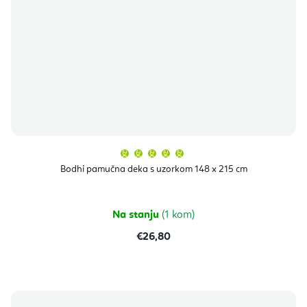
Prosječna
ocjena
proizvoda
Bodhi pamučna deka s uzorkom 148 x 215 cm
je
5,0
od
5
zvjezdica.
Na stanju
(1 kom)
€26,80