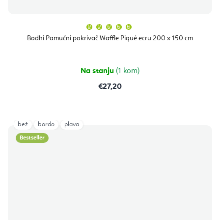
Prosječna
ocjena
proizvoda
Bodhi Pamučni pokrivač Waffle Piqué ecru 200 x 150 cm
je
5,0
od
5
zvjezdica.
Na stanju
(1 kom)
€27,20
bež
bordo
plava
Bestseller