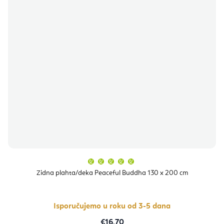
Prosječna
ocjena
proizvoda
Zidna plahta/deka Peaceful Buddha 130 x 200 cm
je
5,0
od
5
zvjezdica.
Isporučujemo u roku od 3-5 dana
€16,70