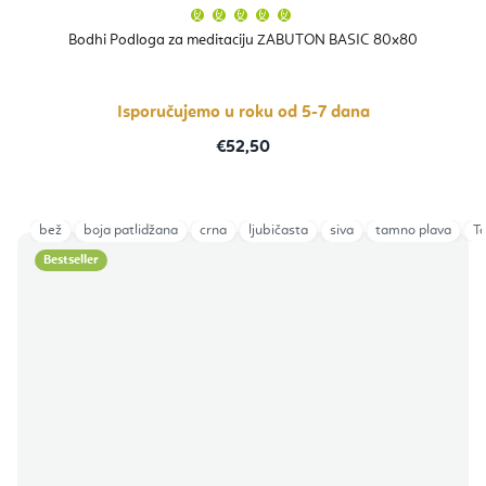
Prosječna
ocjena
proizvoda
Bodhi Podloga za meditaciju ZABUTON BASIC 80x80
je
5,0
od
5
zvjezdica.
Isporučujemo u roku od 5-7 dana
€52,50
bež
boja patlidžana
crna
ljubičasta
siva
tamno plava
T
Bestseller