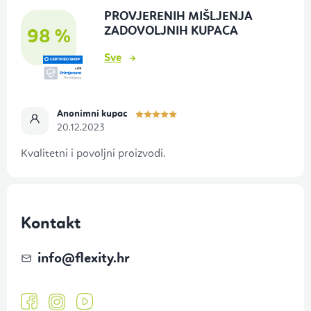
o
PROVJERENIH MIŠLJENJA
ž
ZADOVOLJNIH KUPACA
98 %
j
Sve
e
Anonimni kupac
20.12.2023
Kvalitetni i povoljni proizvodi.
Kontakt
info
@
flexity.hr