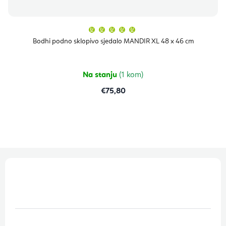
Prosječna
ocjena
proizvoda
Bodhi podno sklopivo sjedalo MANDIR XL 48 x 46 cm
je
5,0
od
5
zvjezdica.
Na stanju
(1 kom)
€75,80
P
o
d
n