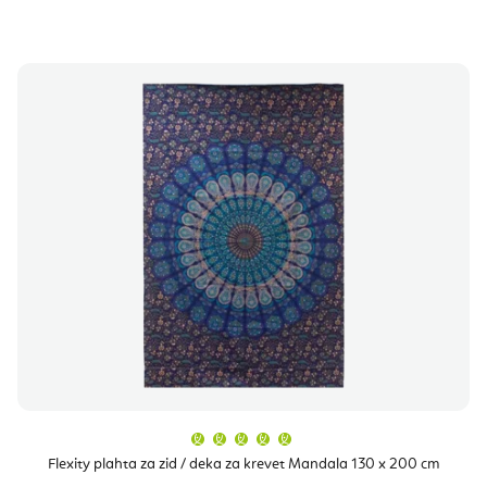
Prosječna
ocjena
proizvoda
Flexity plahta za zid / deka za krevet Mandala 130 x 200 cm
je
5,0