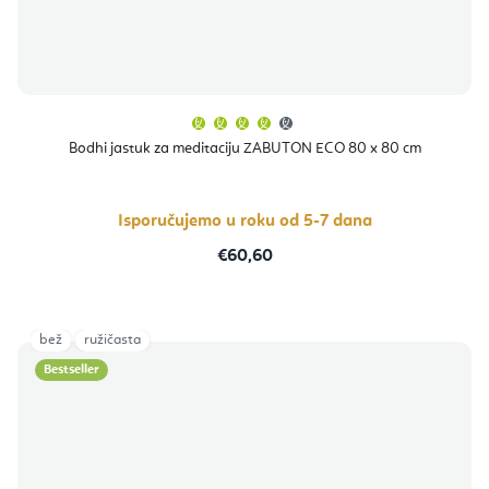
Prosječna
ocjena
proizvoda
Bodhi jastuk za meditaciju ZABUTON ECO 80 x 80 cm
je
4,0
od
5
zvjezdica.
Isporučujemo u roku od 5-7 dana
€60,60
bež
ružičasta
Bestseller