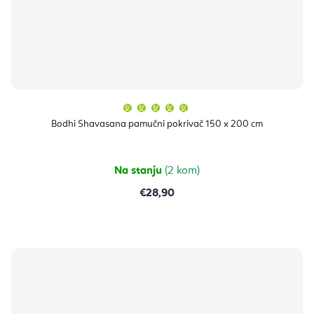
Prosječna
ocjena
proizvoda
Bodhi Shavasana pamučni pokrivač 150 x 200 cm
je
5,0
od
5
zvjezdica.
Na stanju
(2 kom)
€28,90