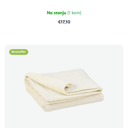
od
5
zvjezdica.
Na stanju
(1 kom)
€17,10
Bestseller