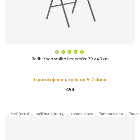
Prosječna
ocjena
proizvoda
Bodhi Yoga stolica bez prečke 79 x 40 cm
je
5,0
od
5
zvjezdica.
Isporučujemo u roku od 5-7 dana
€53
bež (ecru)
ružičasta (berry)
tamno plava
Tamnocrvena
Taupe