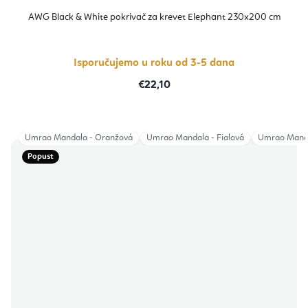
AWG Black & White pokrivač za krevet Elephant 230x200 cm
Isporučujemo u roku od 3-5 dana
€22,10
Umrao Mandala - Oranžová
Umrao Mandala - Fialová
Umrao Manda
Popust