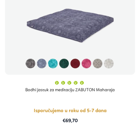
Prosječna
ocjena
proizvoda
Bodhi jastuk za meditaciju ZABUTON Maharaja
je
5,0
od
5
zvjezdica.
Isporučujemo u roku od 5-7 dana
€69,70