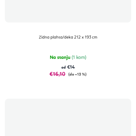
Zidna plahta/deka 212 x 193 cm
Na stanju
(1 kom)
€14
od
€16,10
(do –13 %)