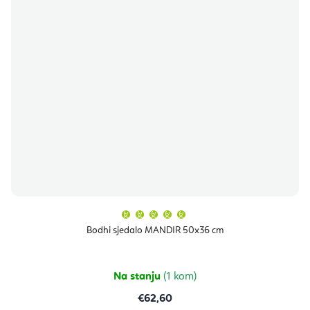
Prosječna
ocjena
proizvoda
Bodhi sjedalo MANDIR 50x36 cm
je
5,0
od
5
zvjezdica.
Na stanju
(1 kom)
€62,60