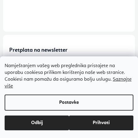
Pretplata na newsletter
Tajne akcije, rasprodaje i nagradne igre na vaš e-mail
Namještanjem vašeg web preglednika pristajete na
uporabu cookiesa prilikom korištenja naše web stranice.
Prijavi se
Cookiesi nam pomažu da osiguramo bolju uslugu.
Saznajte
više
Pretplatom pristajete na
uvjetima zaštite osobnih podataka
Odbij
O Flexity
Za kupce