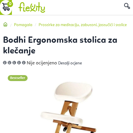
Preskoči
KOŠARICA
P
na
sadržaj
Početna
Pomagala
Prostirke za meditaciju, zabutoni, jastučići i stolice
Bodhi Ergonomska stolica za
klečanje
Prosječna
Nije ocijenjeno
Detalji ocjene
ocjena
proizvoda
je
0,0
Bestseller
od
5
zvjezdica.