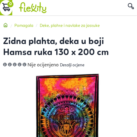
Preskoči
KOŠARICA
P
na
sadržaj
Početna
Pomagala
Deke, plahte i navlake za jastuke
Zidna plahta, deka u boji
Hamsa ruka 130 x 200 cm
Prosječna
Nije ocijenjeno
Detalji ocjene
ocjena
proizvoda
je
0,0
od
5
zvjezdica.