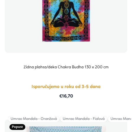
Zidna plahta/deka Chakra Budha 130 x 200 cm
Isporučujemo u roku od 3-5 dana
€16,70
Umrao Mandala - Oranžová
Umrao Mandala - Fialová
Umrao Manda
Popust