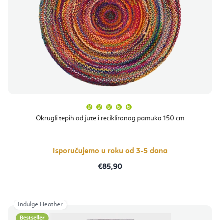
Prosječna
ocjena
proizvoda
Okrugli tepih od jute i recikliranog pamuka 150 cm
je
5,0
od
5
zvjezdica.
Isporučujemo u roku od 3-5 dana
€85,90
Indulge Heather
Bestseller