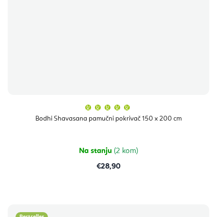
Prosječna
ocjena
proizvoda
Bodhi Shavasana pamučni pokrivač 150 x 200 cm
je
5,0
od
5
zvjezdica.
Na stanju
(2 kom)
€28,90