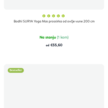
Prosječna
ocjena
proizvoda
Bodhi SURYA Yoga Mat prostirka od ovčje vune 200 cm
je
5,0
od
5
zvjezdica.
Na stanju
(1 kom)
€55,60
od
Bestseller