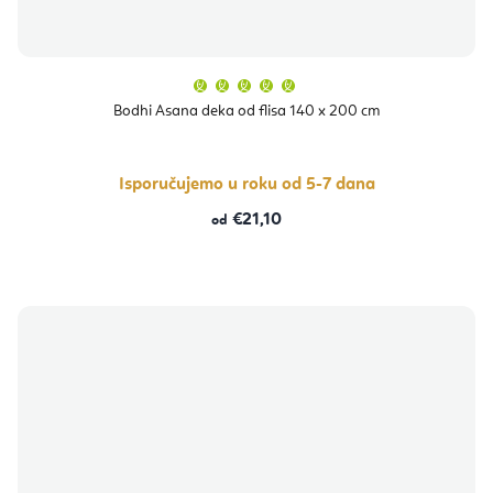
Prosječna
ocjena
proizvoda
Bodhi Asana deka od flisa 140 x 200 cm
je
5,0
od
5
zvjezdica.
Isporučujemo u roku od 5-7 dana
€21,10
od