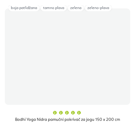
boja patlidžana
tamno plava
zelena
zeleno-plava
Prosječna
ocjena
proizvoda
Bodhi Yoga Nidra pamučni pokrivač za jogu 150 x 200 cm
je
5,0
od
5