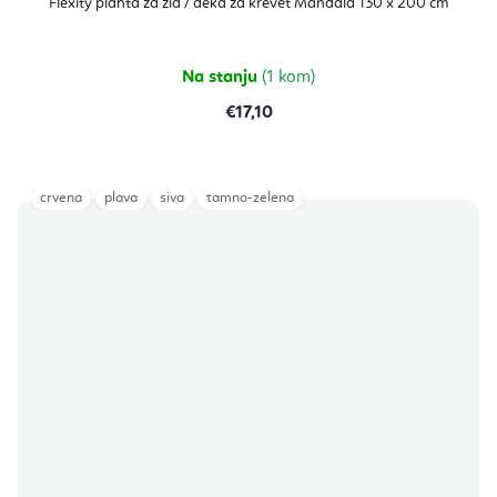
Flexity plahta za zid / deka za krevet Mandala 130 x 200 cm
je
5,0
od
5
zvjezdica.
Na stanju
(1 kom)
€17,10
crvena
plava
siva
tamno-zelena