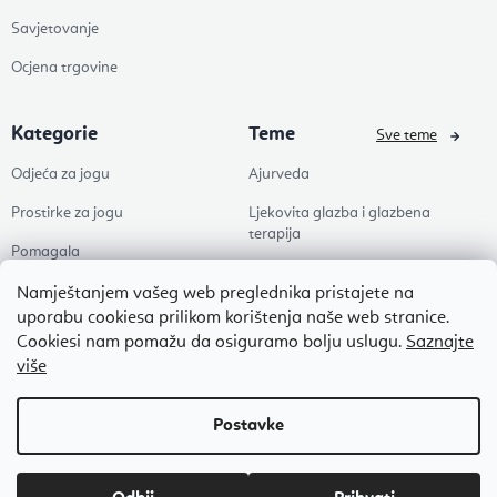
Savjetovanje
Ocjena trgovine
Kategorie
Teme
Sve teme
Odjeća za jogu
Ajurveda
Prostirke za jogu
Ljekovita glazba i glazbena
terapija
Pomagala
Joga
Zdravlje
Namještanjem vašeg web preglednika pristajete na
Pilates
uporabu cookiesa prilikom korištenja naše web stranice.
Dodaci
Cookiesi nam pomažu da osiguramo bolju uslugu.
Saznajte
Zen
više
Popusti
Naši omiljeni
Autorsko pravo 2026
Flexity
. Sva prava pridržana.
Uredi postavke kolačića
Izradio Shoptet Premium