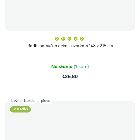
Prosječna
ocjena
proizvoda
Bodhi pamučna deka s uzorkom 148 x 215 cm
je
5,0
od
5
zvjezdica.
Na stanju
(1 kom)
€26,80
bež
bordo
plava
Bestseller