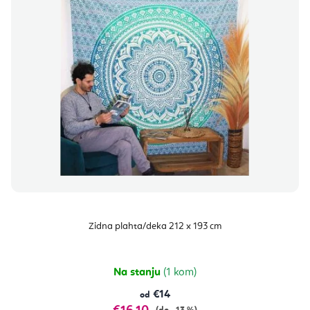
Zidna plahta/deka 212 x 193 cm
Na stanju
(1 kom)
€14
od