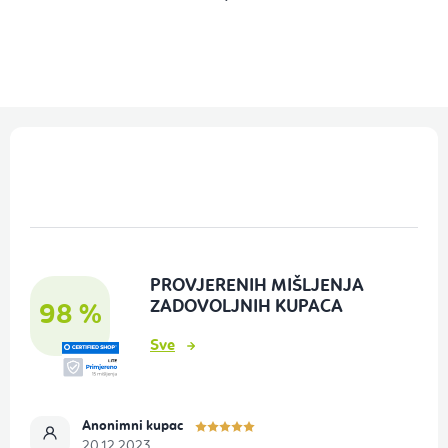
P
o
d
n
o
PROVJERENIH MIŠLJENJA
ž
ZADOVOLJNIH KUPACA
98 %
j
Sve
e
Anonimni kupac
20.12.2023