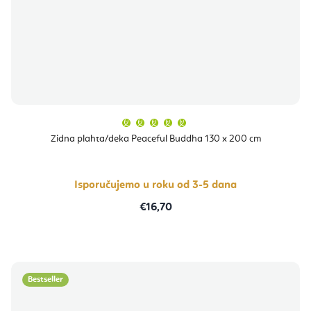
Prosječna
ocjena
proizvoda
Zidna plahta/deka Peaceful Buddha 130 x 200 cm
je
5,0
od
5
zvjezdica.
Isporučujemo u roku od 3-5 dana
€16,70
Bestseller