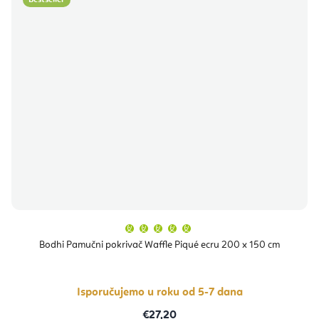
Bestseller
Prosječna
ocjena
proizvoda
Bodhi Pamučni pokrivač Waffle Piqué ecru 200 x 150 cm
je
5,0
od
5
zvjezdica.
Isporučujemo u roku od 5-7 dana
€27,20