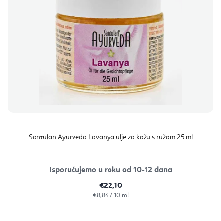
Santulan Ayurveda Lavanya ulje za kožu s ružom 25 ml
Isporučujemo u roku od 10-12 dana
€22,10
Izračunaj
€8,84 / 10 ml
cijenu: