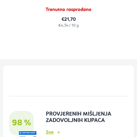
Trenutno rasprodano
€21,70
Izračunaj
€4,34 / 10 g
cijenu:
P
o
d
n
o
PROVJERENIH MIŠLJENJA
ž
ZADOVOLJNIH KUPACA
98 %
j
Sve
e