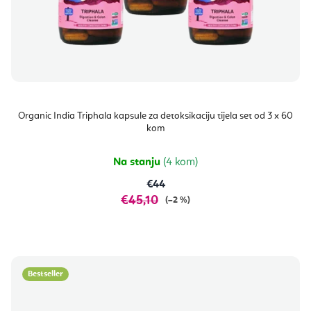
Organic India Triphala kapsule za detoksikaciju tijela set od 3 x 60
kom
Na stanju
(4 kom)
€44
€45,10
(–2 %)
Bestseller