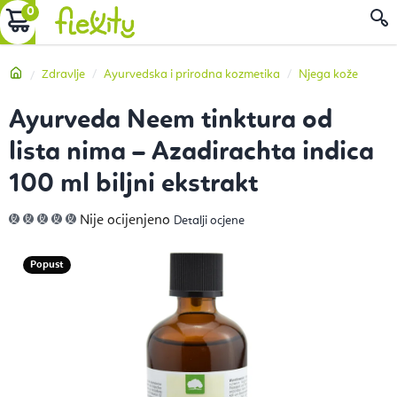
Preskoči
KOŠARICA
P
na
sadržaj
Početna
Zdravlje
Ayurvedska i prirodna kozmetika
Njega kože
Ayurveda Neem tinktura od
lista nima – Azadirachta indica
100 ml biljni ekstrakt
Prosječna
Nije ocijenjeno
Detalji ocjene
ocjena
proizvoda
je
0,0
Popust
od
5
zvjezdica.