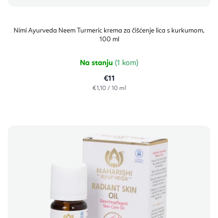
Nimi Ayurveda Neem Turmeric krema za čišćenje lica s kurkumom,
100 ml
Na stanju
(1 kom)
€11
Izračunaj
€1,10 / 10 ml
cijenu: