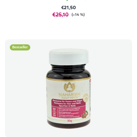
€21,50
€25,10
(–14 %)
Bestseller