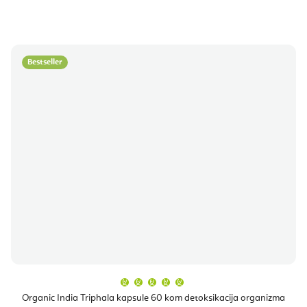
Bestseller
Prosječna
ocjena
proizvoda
Organic India Triphala kapsule 60 kom detoksikacija organizma
je