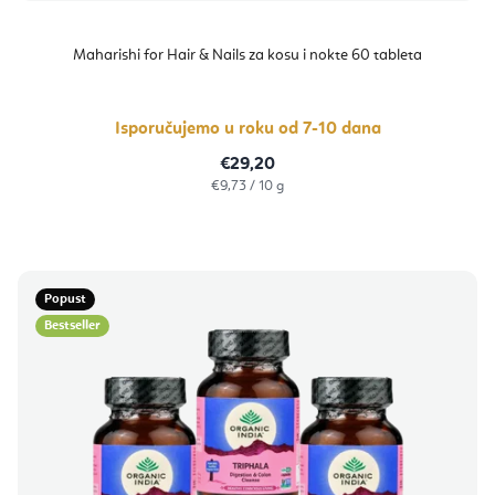
Maharishi for Hair & Nails za kosu i nokte 60 tableta
Isporučujemo u roku od 7-10 dana
€29,20
Izračunaj
€9,73 / 10 g
cijenu:
Popust
Bestseller