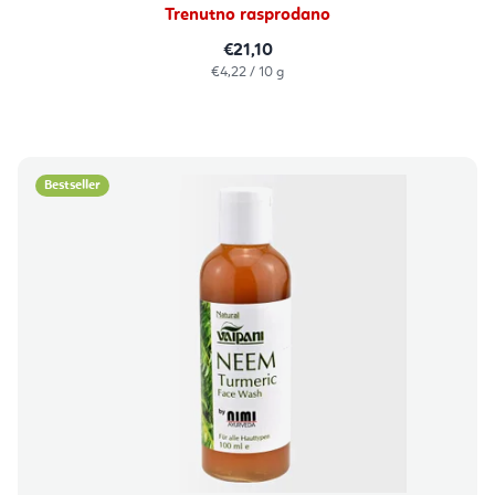
Trenutno rasprodano
€21,10
Izračunaj
€4,22 / 10 g
cijenu:
Bestseller