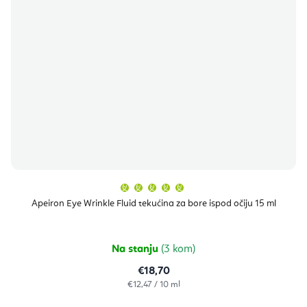
Prosječna
ocjena
proizvoda
Apeiron Eye Wrinkle Fluid tekućina za bore ispod očiju 15 ml
je
5,0
od
5
zvjezdica.
Na stanju
(3 kom)
€18,70
Izračunaj
€12,47 / 10 ml
cijenu: