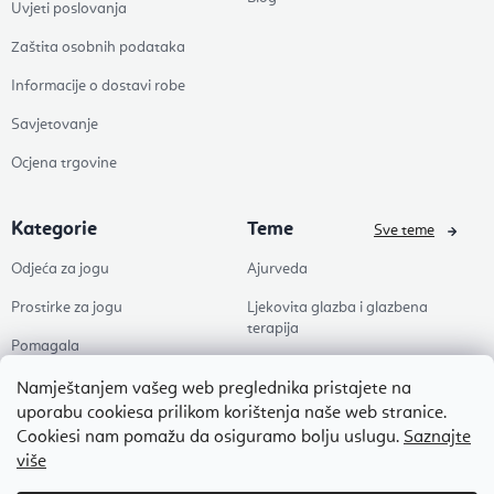
Uvjeti poslovanja
Zaštita osobnih podataka
Informacije o dostavi robe
Savjetovanje
Ocjena trgovine
Kategorie
Teme
Sve teme
Odjeća za jogu
Ajurveda
Prostirke za jogu
Ljekovita glazba i glazbena
terapija
Pomagala
Joga
Zdravlje
Namještanjem vašeg web preglednika pristajete na
Pilates
uporabu cookiesa prilikom korištenja naše web stranice.
Dodaci
Cookiesi nam pomažu da osiguramo bolju uslugu.
Saznajte
Zen
više
Popusti
Naši omiljeni