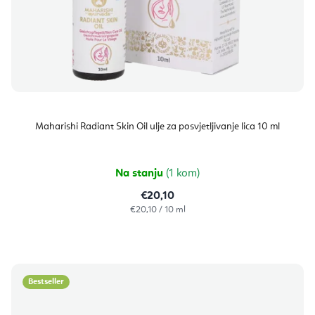
Maharishi Radiant Skin Oil ulje za posvjetljivanje lica 10 ml
Na stanju
(1 kom)
€20,10
Izračunaj
€20,10 / 10 ml
cijenu:
Bestseller