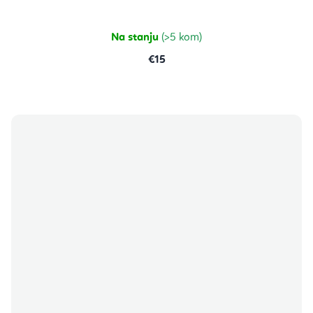
5,0
od
5
zvjezdica.
Na stanju
(>5 kom)
€15