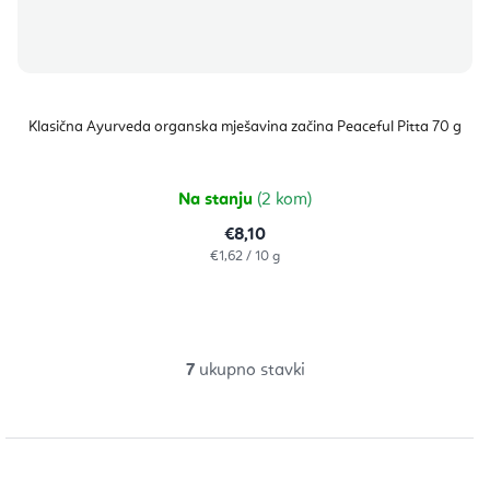
Klasična Ayurveda organska mješavina začina Peaceful Pitta 70 g
Na stanju
(2 kom)
€8,10
Izračunaj
€1,62 / 10 g
cijenu:
7
ukupno stavki
K
o
n
t