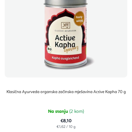
p
p
i
r
s
o
p
i
r
z
o
v
i
o
z
d
v
a
o
Klasična Ayurveda organska začinska mješavina Active Kapha 70 g
d
a
Na stanju
(2 kom)
€8,10
Izračunaj
€1,62 / 10 g
cijenu: