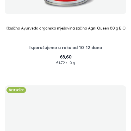
Klasična Ayurveda organska mješavina začina Agni Queen 80 g BIO
Isporučujemo u roku od 10-12 dana
€8,60
Izračunaj
€1,72 / 10 g
cijenu:
Bestseller