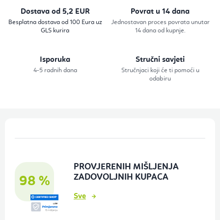
r
Dostava od 5,2 EUR
Povrat u 14 dana
o
Besplatna dostava od 100 Eura uz
Jednostavan proces povrata unutar
GLS kurira
14 dana od kupnje.
l
e
Isporuka
Stručni savjeti
l
4-5 radnih dana
Stručnjaci koji će ti pomoći u
i
odabiru
s
t
a
P
n
o
j
d
a
PROVJERENIH MIŠLJENJA
n
ZADOVOLJNIH KUPACA
98 %
o
Sve
ž
j