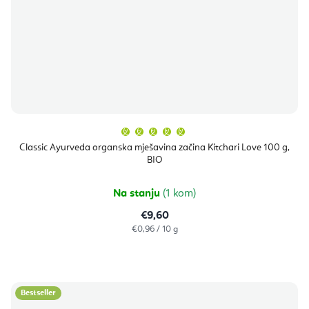
Prosječna
ocjena
proizvoda
Classic Ayurveda organska mješavina začina Kitchari Love 100 g,
je
BIO
5,0
od
5
zvjezdica.
Na stanju
(1 kom)
€9,60
Izračunaj
€0,96 / 10 g
cijenu:
Bestseller