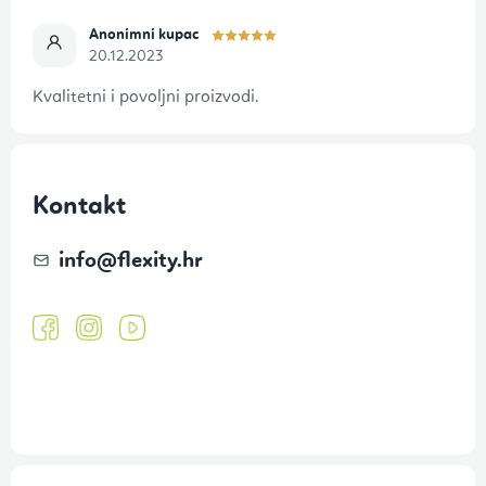
e
Anonimni kupac
20.12.2023
Kvalitetni i povoljni proizvodi.
Kontakt
info
@
flexity.hr