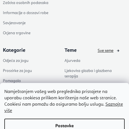
Zaštita osobnih podataka
Informacije o dostavi robe
Savjetovanje
Ocjena trgovine
Kategorie
Teme
Sve teme
Odjeća za jogu
Ajurveda
Prostirke za jogu
Ljekovita glazba i glazbena
terapija
Pomagala
Joga
Zdravlje
Namještanjem vašeg web preglednika pristajete na
Pilates
uporabu cookiesa prilikom korištenja naše web stranice.
Dodaci
Cookiesi nam pomažu da osiguramo bolju uslugu.
Saznajte
Zen
više
Popusti
Naši omiljeni
Autorsko pravo 2026
Flexity
. Sva prava pridržana.
Uredi postavke kolačića