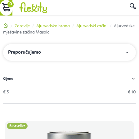
Preskoči
KOŠARICA
P
na
sadržaj
Početna
Zdravlje
Ajurvedska hrana
Ajurvedski začini
Ajurvedske
mješavine začina Masala
S
Preporučujemo
o
r
t
i
€
3
€
10
r
a
n
P
j
Bestseller
o
e