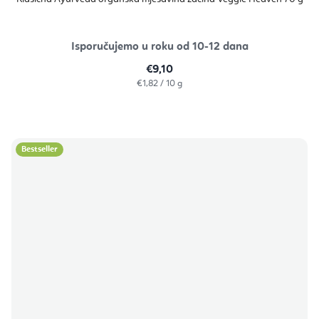
Isporučujemo u roku od 10-12 dana
€9,10
Izračunaj
€1,82 / 10 g
cijenu:
Bestseller