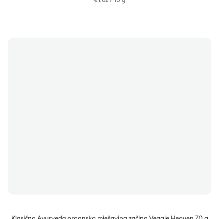
€1,62 / 10 g
cijenu:
Klasična Ayurveda organska mješavina začina Veggie Heaven 70 g