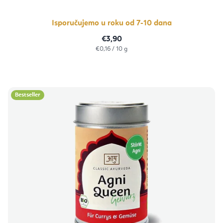
Isporučujemo u roku od 7-10 dana
€3,90
Izračunaj
€0,16 / 10 g
cijenu:
Bestseller