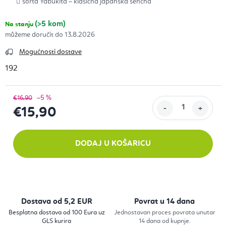
sorta Yabukita – klasična japanska sencha
(>5 kom)
Na stanju
13.8.2026
Mogućnosti dostave
192
–5 %
€16,90
€15,90
Izračunaj cijenu:
DODAJ U KOŠARICU
Dostava od 5,2 EUR
Povrat u 14 dana
Besplatna dostava od 100 Eura uz
Jednostavan proces povrata unutar
GLS kurira
14 dana od kupnje.