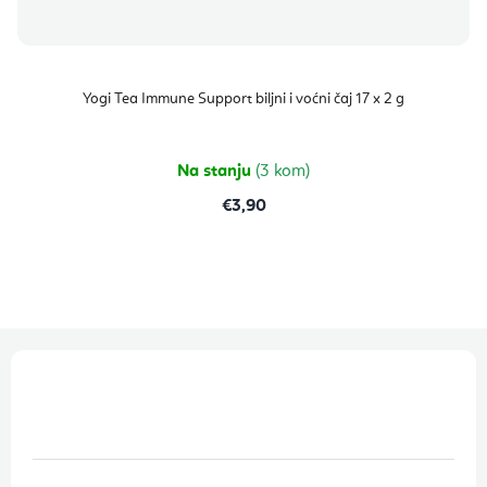
Yogi Tea Immune Support biljni i voćni čaj 17 x 2 g
Na stanju
(3 kom)
€3,90
P
o
d
n