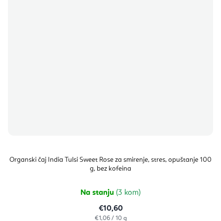
Organski čaj India Tulsi Sweet Rose za smirenje, stres, opuštanje 100
g, bez kofeina
Na stanju
(3 kom)
€10,60
Izračunaj
€1,06 / 10 g