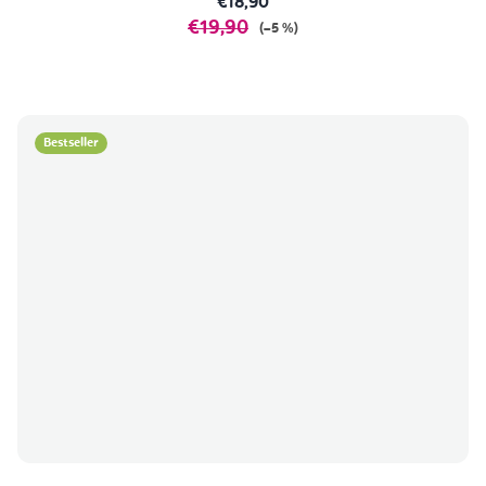
€18,90
€19,90
(–5 %)
Bestseller