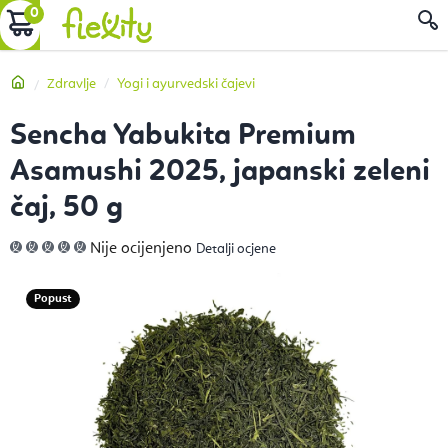
Preskoči
KOŠARICA
P
na
sadržaj
Početna
Zdravlje
Yogi i ayurvedski čajevi
Sencha Yabukita Premium
Asamushi 2025, japanski zeleni
čaj, 50 g
Prosječna
Nije ocijenjeno
Detalji ocjene
ocjena
proizvoda
je
0,0
Popust
od
5
zvjezdica.