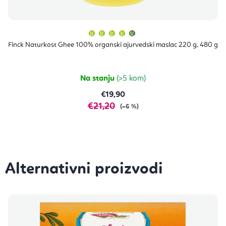
Prosječna
ocjena
proizvoda
Finck Naturkost Ghee 100% organski ajurvedski maslac 220 g, 480 g
je
4,7
od
5
zvjezdica.
Na stanju
(>5 kom)
€19,90
€21,20
(–6 %)