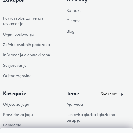
O Flexity
Za kupce
Kontakt
Povrat robe, zamjena i
O nama
reklamacija
Blog
Uvjeti poslovanja
Zaštita osobnih podataka
Informacije o dostavi robe
Savjetovanje
Ocjena trgovine
Kategorie
Teme
Sve teme
Odjeća za jogu
Ajurveda
Prostirke za jogu
Ljekovita glazba i glazbena
terapija
Pomagala
Joga