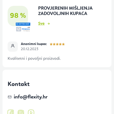
o
PROVJERENIH MIŠLJENJA
ž
ZADOVOLJNIH KUPACA
98 %
j
Sve
e
Anonimni kupac
20.12.2023
Kvalitetni i povoljni proizvodi.
Kontakt
info
@
flexity.hr