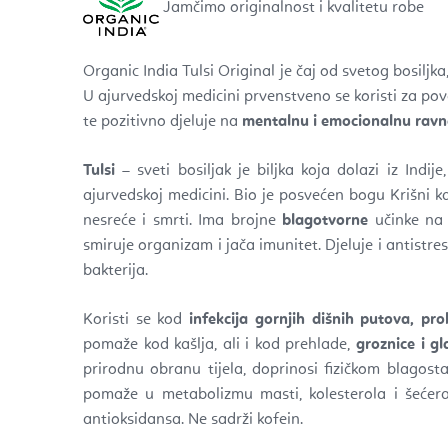
Jamčimo originalnost i kvalitetu robe
Organic India Tulsi Original je čaj od svetog bosiljka
U ajurvedskoj medicini prvenstveno se koristi za pove
te pozitivno djeluje na
mentalnu i emocionalnu ravn
Tulsi
– sveti bosiljak je biljka koja dolazi iz Indij
ajurvedskoj medicini. Bio je posvećen bogu Krišni 
nesreće i smrti. Ima brojne
blagotvorne
učinke na t
smiruje organizam i jača imunitet. Djeluje i antistre
bakterija.
Koristi se kod
infekcija gornjih dišnih putova, pr
pomaže kod kašlja, ali i kod prehlade,
groznice i gl
prirodnu obranu tijela, doprinosi fizičkom blagosta
pomaže u metabolizmu masti, kolesterola i šećera 
antioksidansa. Ne sadrži kofein.