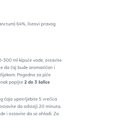
sanctum) 64%, listovi pravog
00-300 ml kipuće vode, ostavite
ite da čaj bude aromatičan i
 mlijekom. Pogodno za piće
inak popijte
2 do 3 šalice
og čaja upotrijebite 5 vrećica
i ostavite da odstoji 20 minuta.
de i ostavite da se ohladi. Za