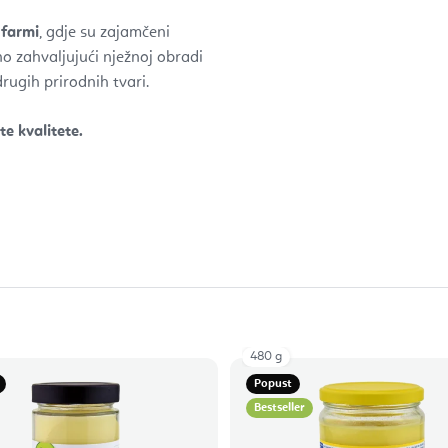
 farmi
, gdje su zajamčeni
ano zahvaljujući nježnoj obradi
drugih prirodnih tvari.
te kvalitete.
480 g
Popust
Bestseller