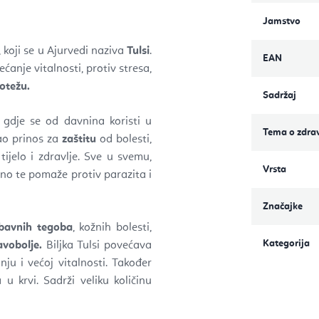
Jamstvo
, koji se u Ajurvedi naziva
Tulsi
.
EAN
ćanje vitalnosti, protiv stresa,
otežu.
Sadržaj
e, gdje se od davnina koristi u
Tema o zdrav
kao prinos za
zaštitu
od bolesti,
ijelo i zdravlje. Sve u svemu,
Vrsta
sno te pomaže protiv parazita i
Značajke
obavnih tegoba
, kožnih bolesti,
Kategorija
avobolje.
Biljka Tulsi povećava
nju i većoj vitalnosti. Također
u krvi. Sadrži veliku količinu