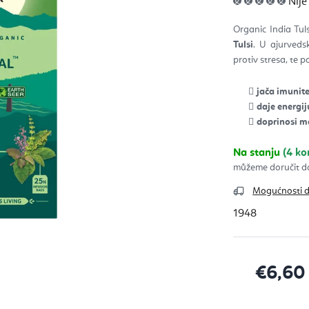
Nije
ocje
pro
je
Organic India Tuls
0,0
od
Tulsi
. U ajurvedsk
5
zvje
protiv stresa, te p
jača imunite
daje energi
doprinosi me
Na stanju
(4 k
Mogućnosti 
1948
€6,60
Izračunaj c