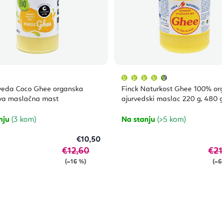
Prosječna
ocjena
proizvoda
eda Coco Ghee organska
Finck Naturkost Ghee 100% or
je
4,7
va maslačna mast
ajurvedski maslac 220 g, 480 
od
5
zvjezdica.
nju
(3 kom)
Na stanju
(>5 kom)
€10,50
€12,60
€21
(–16 %)
(–6