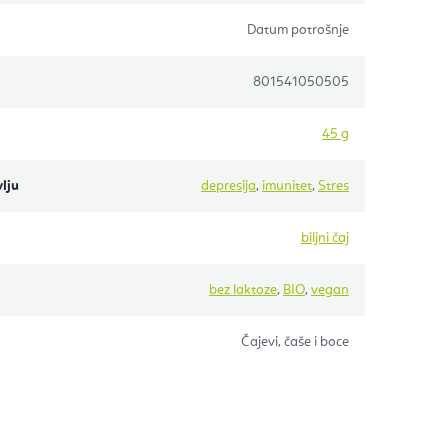
Datum potrošnje
801541050505
45 g
lju
depresija
,
imunitet
,
Stres
biljni čaj
bez laktoze
,
BIO
,
vegan
Čajevi, čaše i boce