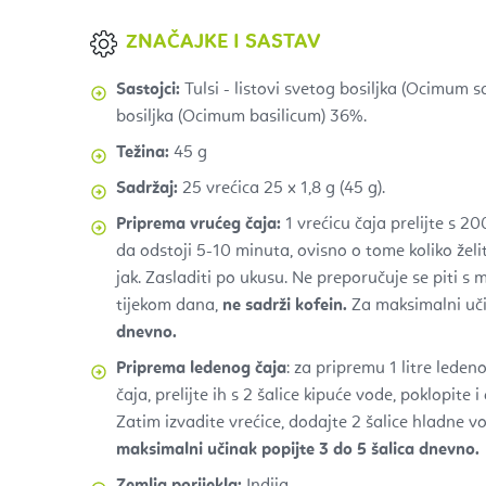
ZNAČAJKE I SASTAV
Sastojci:
Tulsi -
listovi svetog bosiljka (Ocimum 
bosiljka (Ocimum basilicum) 36%.
Težina:
45 g
Sadržaj:
25 vrećica 25 x 1,8 g (45 g).
Priprema vrućeg čaja:
1 vrećicu čaja prelijte s 2
da odstoji 5-10 minuta, ovisno o tome koliko žel
jak. Zasladiti po ukusu. Ne preporučuje se piti s
tijekom dana,
ne sadrži kofein.
Za maksimalni uč
dnevno.
Priprema ledenog čaja
: za pripremu 1 litre leden
čaja, prelijte ih s 2 šalice kipuće vode, poklopite 
Zatim izvadite vrećice, dodajte 2 šalice hladne vo
maksimalni učinak popijte 3 do 5 šalica dnevno.