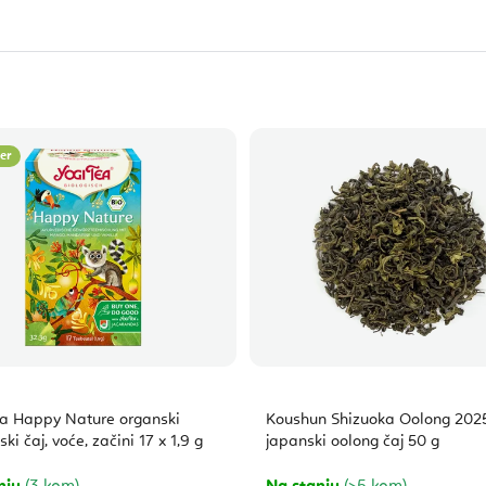
ler
ea Happy Nature organski
Koushun Shizuoka Oolong 202
ki čaj, voće, začini 17 x 1,9 g
japanski oolong čaj 50 g