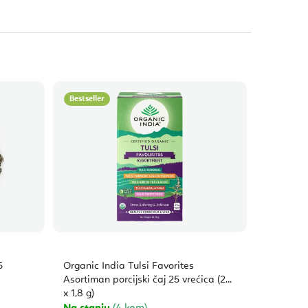
Bestseller
5
Organic India Tulsi Favorites
Asortiman porcijski čaj 25 vrećica (25
x 1,8 g)