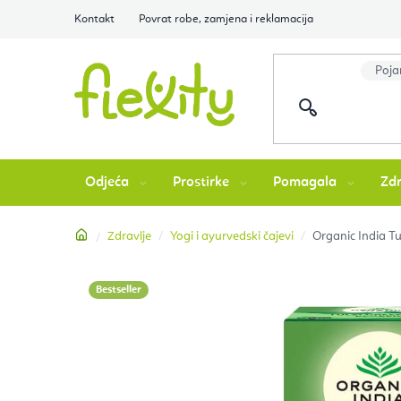
Preskoči
Kontakt
Povrat robe, zamjena i reklamacija
na
sadržaj
Odjeća
Prostirke
Pomagala
Zdr
Početna
Zdravlje
Yogi i ayurvedski čajevi
Organic India Tul
Bestseller