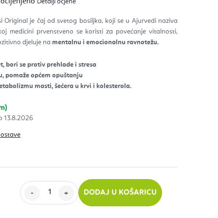
 ocijenjeno
Detalji ocjene
na
izvoda
i Original je čaj od svetog bosiljka, koji se u Ajurvedi naziva
oj medicini prvenstveno se koristi za povećanje vitalnosti,
zdica.
ozitivno djeluje na
mentalnu i emocionalnu ravnotežu.
t, bori se protiv prehlade i stresa
ju, pomaže općem opuštanju
tabolizmu masti, šećera u krvi i kolesterola.
om)
13.8.2026
dostave
DODAJ U KOŠARICU
ijenu: