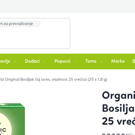
avlje
Dodaci
Popusti
Teme
Marke
si Original Bosiljak čaj stres, vitalnost 25 vrećica (25 x 1,8 g)
Organi
Bosilja
25 vreć
Pros