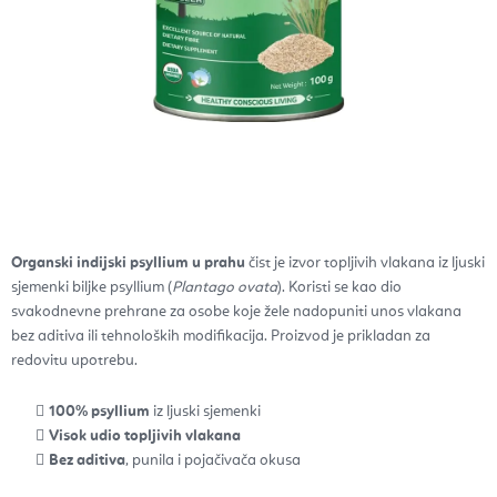
Organski indijski psyllium u prahu
čist je izvor topljivih vlakana iz ljuski
sjemenki biljke psyllium (
Plantago ovata
). Koristi se kao dio
svakodnevne prehrane za osobe koje žele nadopuniti unos vlakana
bez aditiva ili tehnoloških modifikacija. Proizvod je prikladan za
redovitu upotrebu.
100% psyllium
iz ljuski sjemenki
Visok udio topljivih vlakana
Bez aditiva
, punila i pojačivača okusa