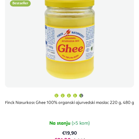
Bestseller
Prosječna
ocjena
proizvoda
Finck Naturkost Ghee 100% organski ajurvedski maslac 220 g, 480 g
je
4,7
od
5
zvjezdica.
Na stanju
(>5 kom)
€19,90