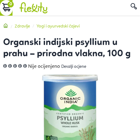
Preskoči
KOŠARICA
P
na
sadržaj
Početna
Zdravlje
Yogi i ayurvedski čajevi
Organski indijski psyllium u
prahu – prirodna vlakna, 100 g
Prosječna
Nije ocijenjeno
Detalji ocjene
ocjena
proizvoda
je
0,0
od
5
zvjezdica.