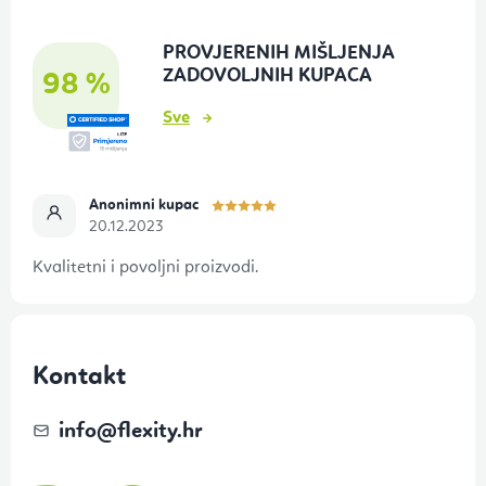
o
PROVJERENIH MIŠLJENJA
ž
ZADOVOLJNIH KUPACA
98 %
j
Sve
e
Anonimni kupac
20.12.2023
Kvalitetni i povoljni proizvodi.
Kontakt
info
@
flexity.hr