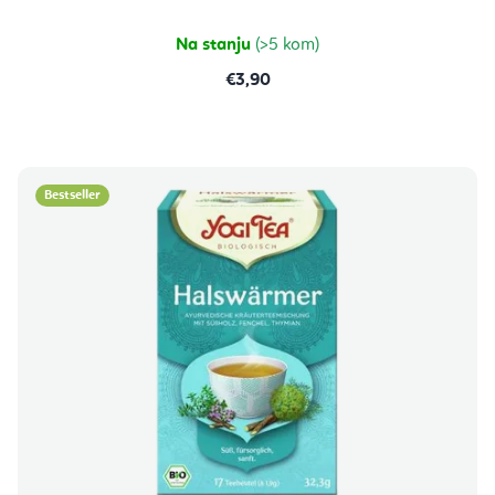
od
5
zvjezdica.
Na stanju
(>5 kom)
€3,90
Bestseller