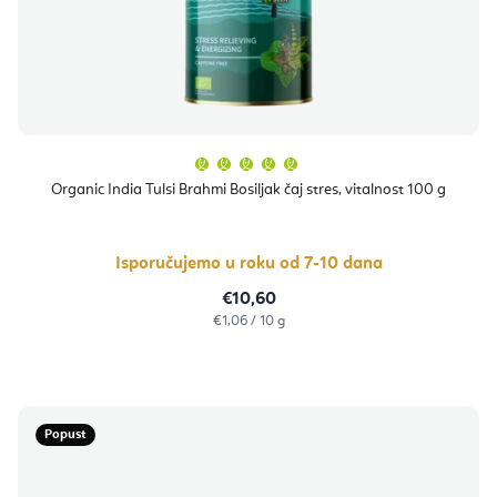
Prosječna
ocjena
proizvoda
Organic India Tulsi Brahmi Bosiljak čaj stres, vitalnost 100 g
je
5,0
od
5
zvjezdica.
Isporučujemo u roku od 7-10 dana
€10,60
Izračunaj
€1,06 / 10 g
cijenu:
Popust