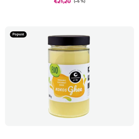
€21,20
(–6 %)
Popust