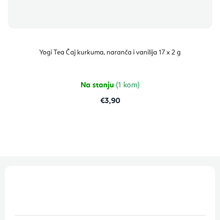
Yogi Tea Čaj kurkuma, naranča i vanilija 17 x 2 g
Na stanju
(1 kom)
€3,90
P
o
d
n