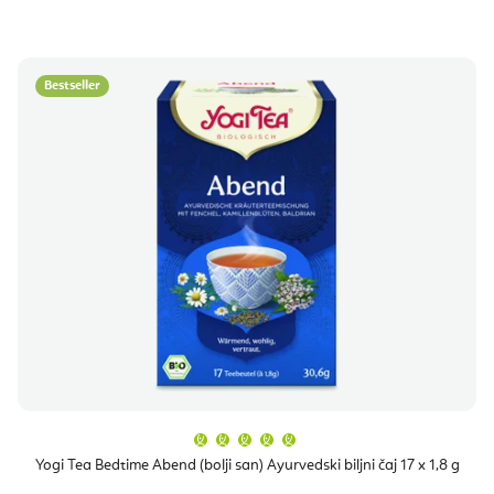
Bestseller
Prosječna
ocjena
proizvoda
Yogi Tea Bedtime Abend (bolji san) Ayurvedski biljni čaj 17 x 1,8 g
je
5,0