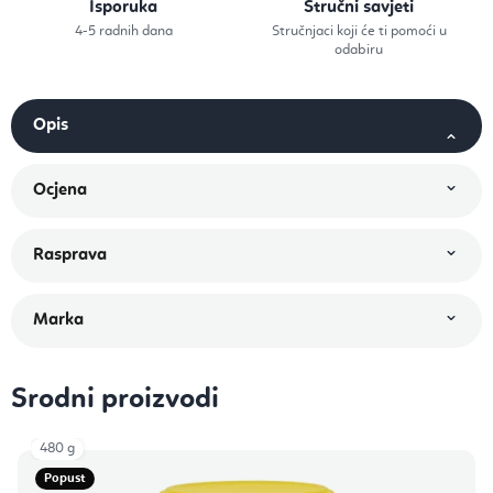
Isporuka
Stručni savjeti
4-5 radnih dana
Stručnjaci koji će ti pomoći u
odabiru
Srodni proizvodi
480 g
Popust