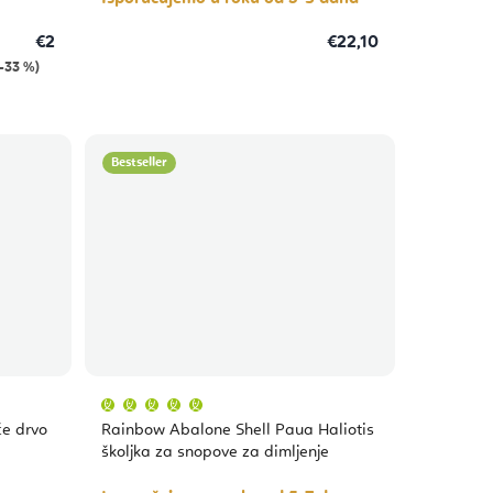
€2
€22,10
–33 %)
Bestseller
Prosječna
ocjena
proizvoda
će drvo
Rainbow Abalone Shell Paua Haliotis
je
5,0
školjka za snopove za dimljenje
od
5
zvjezdica.