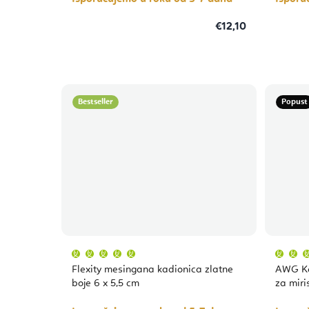
€12,10
Bestseller
Popust
Prosječna
ocjena
proizvoda
Flexity mesingana kadionica zlatne
AWG Ke
je
5,0
boje 6 x 5,5 cm
za miri
od
5
zvjezdica.