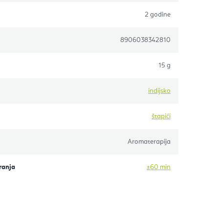
2 godine
8906038342810
15 g
indijsko
štapići
Aromaterapija
ranja
±60 min