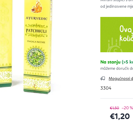
0,0
od
od jedinstvene mješ
5
zvje
Na stanju
(>5 
Mogućnosti 
3304
–20 
€1,50
€1,20
Izračunaj c