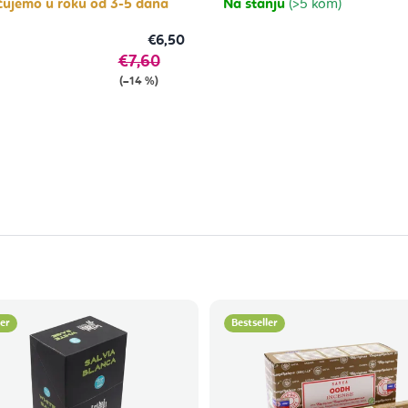
čujemo u roku od 3-5 dana
Na stanju
(>5 kom)
€6,50
€7,60
(–14 %)
ler
Bestseller