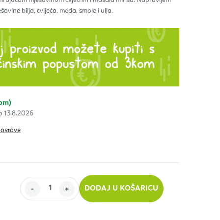
avine bilja, cvijeća, meda, smole i ulja.
zdica.
kom)
13.8.2026
dostave
%
DODAJ U KOŠARICU
ijenu: