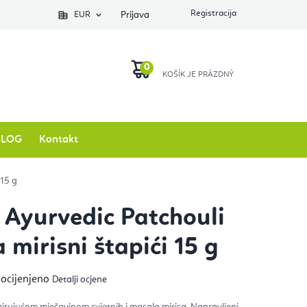
EUR
Prijava
KOŠARICA
BLOG
Kontakt
 15 g
y Ayurvedic Patchouli
 mirisni štapići 15 g
ječna
 ocijenjeno
Detalji ocjene
na
izvoda
umirujućom mješavinom cvjetnih i masala mirisa. Napravljeni