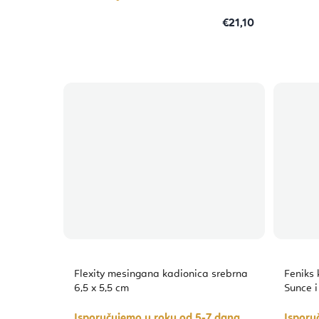
€21,10
Flexity mesingana kadionica srebrna
Feniks 
6,5 x 5,5 cm
Sunce i
Isporučujemo u roku od 5-7 dana
Isporu