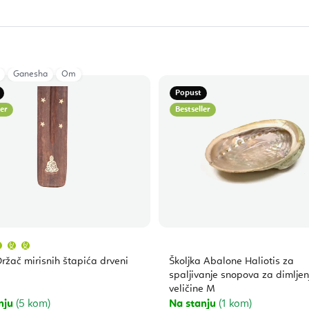
Ganesha
Om
Popust
ler
Bestseller
Prosječna
ocjena
proizvoda
ržač mirisnih štapića drveni
Školjka Abalone Haliotis za
je
5,0
spaljivanje snopova za dimljen
od
veličine M
5
zvjezdica.
nju
(5 kom)
Na stanju
(1 kom)