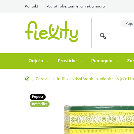
Preskoči
Kontakt
Povrat robe, zamjena i reklamacija
na
sadržaj
Odjeća
Prostirke
Pomagala
Zdr
Početna
Zdravlje
Indijski mirisni štapići, kadionice, svijeće i č
Popust
Bestseller