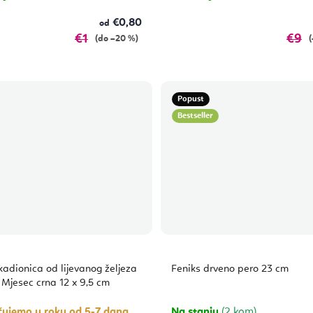
€0,80
od
€1
€9
(do –20 %)
(
Popust
Bestseller
kadionica od lijevanog željeza
Feniks drveno pero 23 cm
 Mjesec crna 12 x 9,5 cm
čujemo u roku od 5-7 dana
Na stanju
(2 kom)