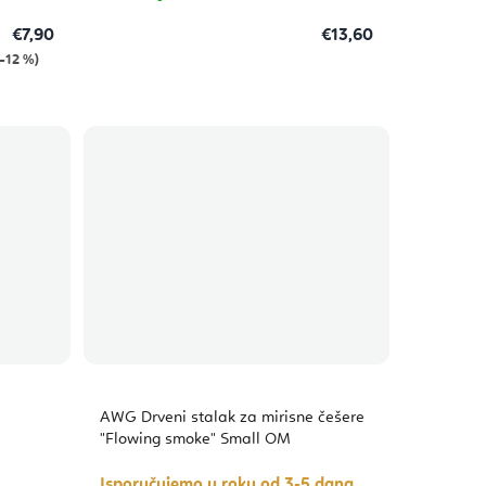
€7,90
€13,60
–12 %)
AWG Drveni stalak za mirisne češere
"Flowing smoke" Small OM
Isporučujemo u roku od 3-5 dana