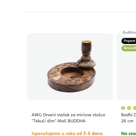
Budhha
Popust
Bestsel
AWG Drveni stalak za mirisne stošce
Bodhi D
"Tekući dim" Mali BUDDHA
26 cm
Isporučujemo u roku od 3-5 dana
Na sta