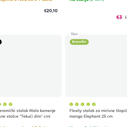
€20,10
€3
(
Slon
Bestseller
Prosječna
Prosječna
ocjena
ocjena
proizvoda
proizvoda
ramički stalak Malo kamenje
Flexity stalak za mirisne štapi
je
je
5,0
5,0
sne stošce "Tekući dim" crni
manga Elephant 25 cm
od
od
5
5
zvjezdica.
zvjezdica.