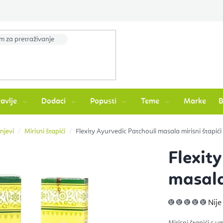
avlje
Dodaci
Popusti
Teme
Marke
unjevi
Mirisni štapići
Flexity Ayurvedic Patchouli masala mirisni štapići
Flexit
masala
Pros
Nije
ocje
pro
je
Mirisni štapići s 