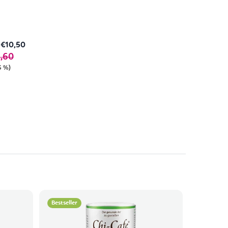
€10,50
,60
6 %)
Bestseller