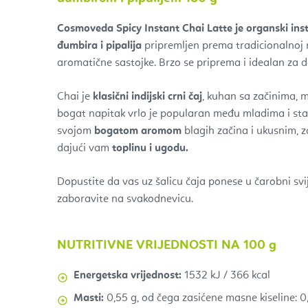
Cosmoveda Spicy Instant Chai Latte je organski ins
đumbira i pipalija
pripremljen prema tradicionalnoj 
aromatične sastojke. Brzo se priprema i idealan za d
Chai je
klasični indijski crni čaj
, kuhan sa začinima, m
bogat napitak vrlo je popularan među mladima i sta
svojom
bogatom aromom
blagih začina i ukusnim, z
dajući vam
toplinu i ugodu.
Dopustite da vas uz šalicu čaja ponese u čarobni svi
zaboravite na svakodnevicu.
NUTRITIVNE VRIJEDNOSTI NA 100 g
Energetska vrijednost:
1532 kJ / 366 kcal
Masti:
0,55 g, od čega zasićene masne kiseline: 0