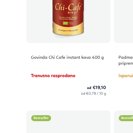
Govinda Chi Cafe instant kava 400 g
Padmav
pripre
Trenutno rasprodano
Isporu
€19,10
od
Izračunaj
od €0,78 / 10 g
cijenu:
Bestseller
Bestsel