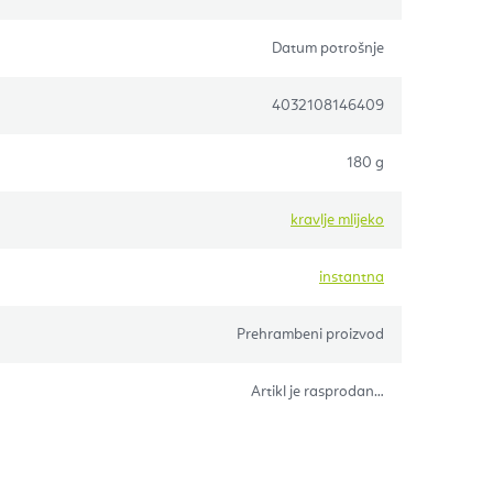
Datum potrošnje
4032108146409
180 g
kravlje mlijeko
instantna
Prehrambeni proizvod
Artikl je rasprodan…