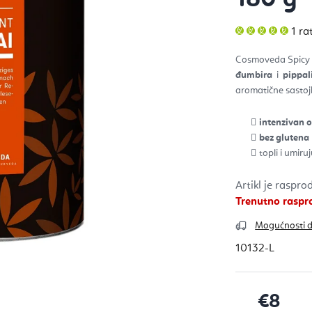
Pros
1 ra
ocje
pro
je
Cosmoveda Spicy I
5,0
od
đumbira
i
pippal
5
zvje
aromatične sastoj
intenzivan 
bez glutena
topli i umiruj
Artikl je raspr
Trenutno rasp
Mogućnosti 
10132-L
€8