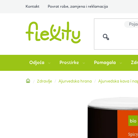
Preskoči
Kontakt
Povrat robe, zamjena i reklamacija
na
sadržaj
Odjeća
Prostirke
Pomagala
Zdr
Početna
Zdravlje
Ajurvedska hrana
Ajurvedska kava i nap