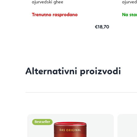
ajurvedski ghee
ajurved
Trenutno rasprodano
Na sta
€18,70
Bestseller