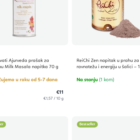
ati Ajurveda prašak za
ReiChi Zen napitak u prahu za
mu Milk Masala napitka 70 g
ravnotežu i energiju u šalici – 
čujemo u roku od 5-7 dana
Na stanju
(1 kom)
€11
Izračunaj
€1,57 / 10 g
cijenu:
ler
Bestseller