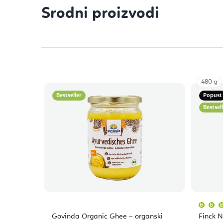
Srodni proizvodi
480 g
Bestseller
Popust
Bestsel
Govinda Organic Ghee – organski
Finck 