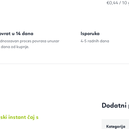
Izračunaj c
€0,44 / 10 
ovrat u 14 dana
Isporuka
dnostavan proces povrata unutar
4-5 radnih dana
 dana od kupnje.
Dodatni 
ki instant čaj s
Kategorija