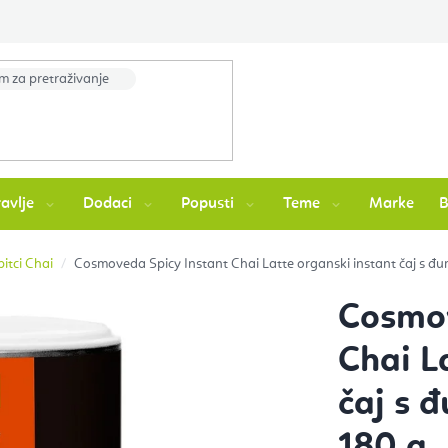
avlje
Dodaci
Popusti
Teme
Marke
itci Chai
Cosmoveda Spicy Instant Chai Latte organski instant čaj s đu
Cosmov
Chai L
čaj s 
180 g