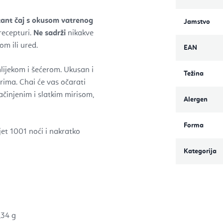
tant čaj s okusom vatrenog
Jamstvo
recepturi.
Ne
sadrži
nikakve
om ili ured.
EAN
lijekom i šećerom. Ukusan i
Težina
rima. Chai će vas očarati
ačinjenim i slatkim mirisom,
Alergen
Forma
jet 1001 noći i nakratko
Kategorija
,34 g