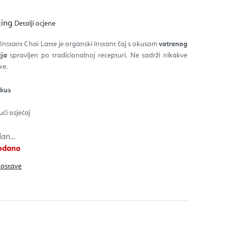
ječna
ting
Detalji ocjene
na
izvoda
nstant Chai Latte je organski instant čaj s okusom
vatrenog
ija
spravljen po
tradicionalnoj recepturi.
Ne sadrži nikakve
zdica.
ke.
okus
ući osjećaj
odan…
rodano
dostave