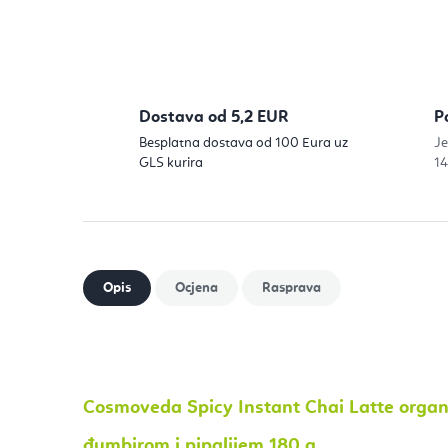
Dostava od 5,2 EUR
P
Besplatna dostava od 100 Eura uz
Je
GLS kurira
14
Cosmoveda Spicy Instant Chai Latte organs
đumbirom i pipalijem 180 g