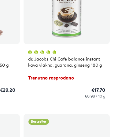
Prosječna
ocjena
proizvoda
dr. Jacobs Chi Cafe balance instant
je
5,0
150 g
kava vlakna, guarana, ginseng 180 g
od
5
zvjezdica.
Trenutno rasprodano
€29,20
€17,70
Izračunaj
€0,98 / 10 g
cijenu:
Bestseller