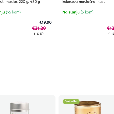
4,7
ski maslac 220 g, 480 g
kokosova maslačna mast
od
5
zvjezdica.
nju
(>5 kom)
Na stanju
(3 kom)
€19,90
€21,20
€12
(–6 %)
(–1
Bestseller