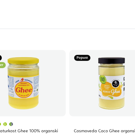
Popust
ler
Prosječna
ocjena
proizvoda
Naturkost Ghee 100% organski
Cosmoveda Coco Ghee organs
je