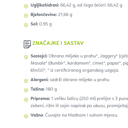
Ugljikohidrati:
66,42 g, od čega šećeri: 66,42 g
Bjelančevine:
21,66 g
Sol:
0,95 g
ZNAČAJKE
I SASTAV
Sastojci:
Obrano mlijeko u prahu*, Jaggery* (cjelov
Masala* (đumbir*, kardamom*, cimet*, papar*, pip
klinčići*,
* iz certificiranog organskog uzgoja.
Alergeni:
sadrži obrano mlijeko u prahu
Težina:
180 g
Priprema:
1 veliku šalicu (250 ml) prelijte s 3 pun
zobeni, rižin ili sojin napitak po ukusu, promiješaj
Važno
:
Čuvajte na hladnom i suhom mjestu.