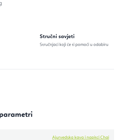
ijenu:
g
Stručni savjeti
Stručnjaci koji će ti pomoći u odabiru
parametri
Ajurvedska kava i napitci Chai