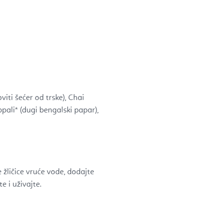
iti šećer od trske), Chai
pali* (dugi bengalski papar),
e žličice vruće vode, dodajte
te i uživajte
.