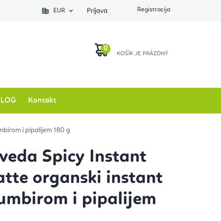
EUR
Prijava
KOŠARICA
BLOG
Kontakt
mbirom i pipalijem 180 g
eda Spicy Instant
atte organski instant
đumbirom i pipalijem