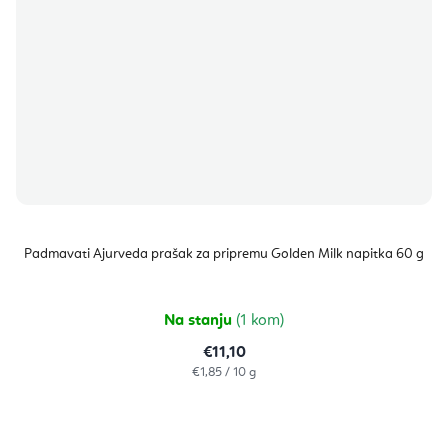
Padmavati Ajurveda prašak za pripremu Golden Milk napitka 60 g
Na stanju
(1 kom)
€11,10
Izračunaj
€1,85 / 10 g
cijenu: