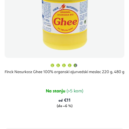
Prosječna
ocjena
proizvoda
Finck Naturkost Ghee 100% organski ajurvedski maslac 220 g, 480 g
je
4,7
od
5
zvjezdica.
Na stanju
(>5 kom)
€11
od
(do –6 %)