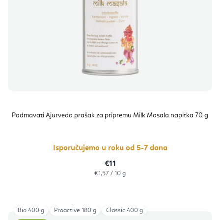
Padmavati Ajurveda prašak za pripremu Milk Masala napitka 70 g
Isporučujemo u roku od 5-7 dana
€11
Izračunaj
€1,57 / 10 g
cijenu:
Bio 400 g
Proactive 180 g
Classic 400 g