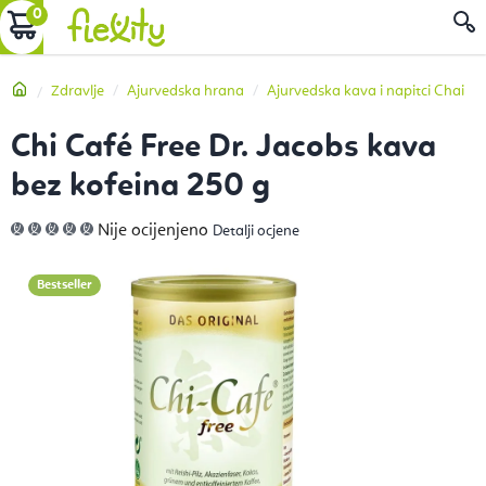
Preskoči
KOŠARICA
P
na
sadržaj
Početna
Zdravlje
Ajurvedska hrana
Ajurvedska kava i napitci Chai
Chi Café Free Dr. Jacobs kava
bez kofeina 250 g
Prosječna
Nije ocijenjeno
Detalji ocjene
ocjena
proizvoda
je
0,0
Bestseller
od
5
zvjezdica.