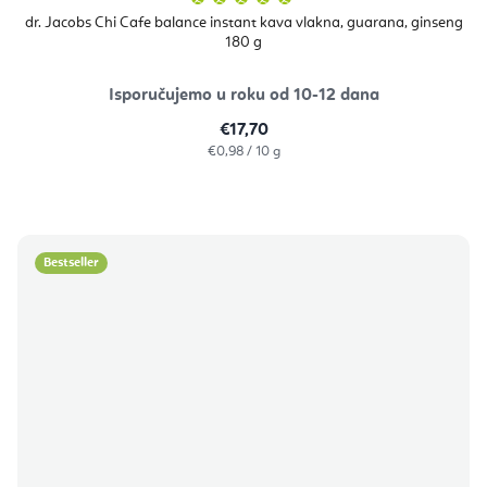
ocjena
proizvoda
dr. Jacobs Chi Cafe balance instant kava vlakna, guarana, ginseng
je
180 g
5,0
od
5
zvjezdica.
Isporučujemo u roku od 10-12 dana
€17,70
Izračunaj
€0,98 / 10 g
cijenu:
Bestseller