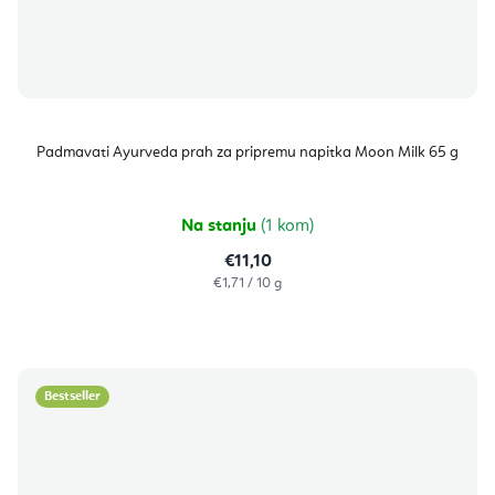
Padmavati Ayurveda prah za pripremu napitka Moon Milk 65 g
Na stanju
(1 kom)
€11,10
Izračunaj
€1,71 / 10 g
cijenu:
Bestseller