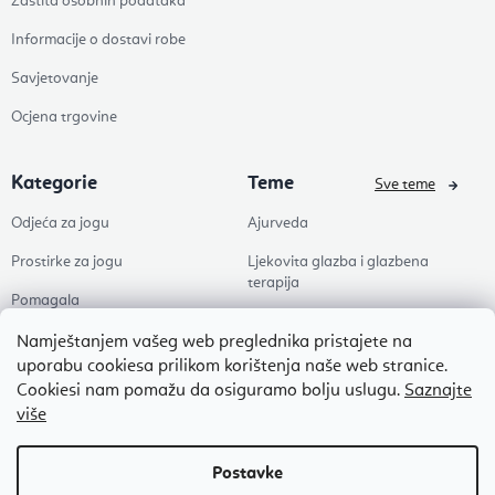
Zaštita osobnih podataka
Informacije o dostavi robe
Savjetovanje
Ocjena trgovine
Kategorie
Teme
Sve teme
Odjeća za jogu
Ajurveda
Prostirke za jogu
Ljekovita glazba i glazbena
terapija
Pomagala
Joga
Zdravlje
Namještanjem vašeg web preglednika pristajete na
Pilates
uporabu cookiesa prilikom korištenja naše web stranice.
Dodaci
Cookiesi nam pomažu da osiguramo bolju uslugu.
Saznajte
Zen
više
Popusti
Naši omiljeni
Autorsko pravo 2026
Flexity
. Sva prava pridržana.
Uredi postavke kolačića