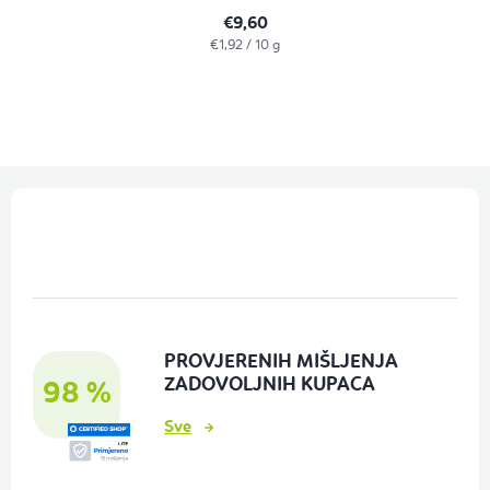
€9,60
Izračunaj
€1,92 / 10 g
cijenu:
P
o
d
n
o
PROVJERENIH MIŠLJENJA
ž
ZADOVOLJNIH KUPACA
98 %
j
Sve
e