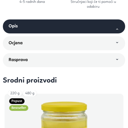
4-5 radnih dana
Stručnjaci koji će ti pomoći u
odabiru
Srodni proizvodi
220 g
480 g
Popust
Bestseller