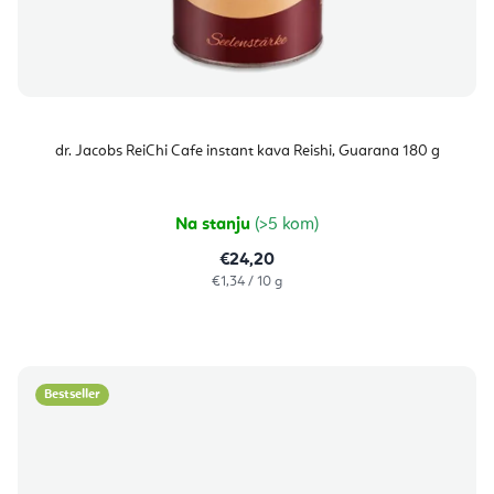
dr. Jacobs ReiChi Cafe instant kava Reishi, Guarana 180 g
Na stanju
(>5 kom)
€24,20
Izračunaj
€1,34 / 10 g
cijenu:
Bestseller