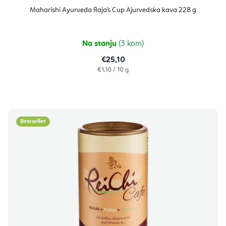
Maharishi Ayurveda Raja's Cup Ajurvedska kava 228 g
Na stanju
(3 kom)
€25,10
Izračunaj
€1,10 / 10 g
cijenu:
Bestseller