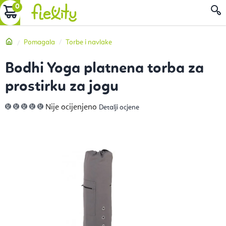
Preskoči
KOŠARICA
P
na
sadržaj
Početna
Pomagala
Torbe i navlake
Bodhi Yoga platnena torba za
prostirku za jogu
Prosječna
Nije ocijenjeno
Detalji ocjene
ocjena
proizvoda
je
0,0
od
5
zvjezdica.