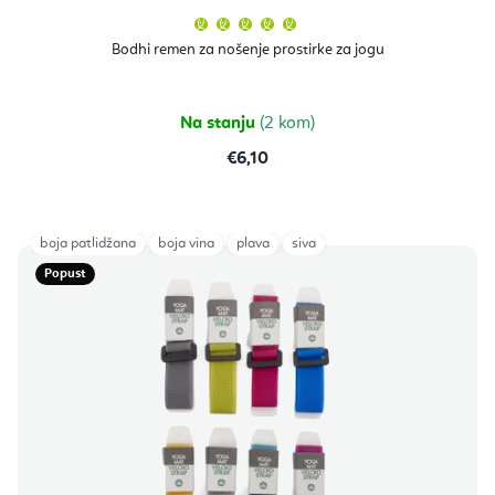
Prosječna
ocjena
proizvoda
Bodhi remen za nošenje prostirke za jogu
je
5,0
od
5
zvjezdica.
Na stanju
(2 kom)
€6,10
boja patlidžana
boja vina
plava
siva
Popust