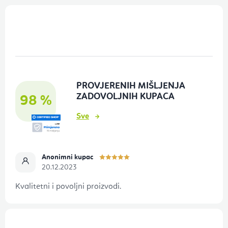
P
o
d
n
o
PROVJERENIH MIŠLJENJA
ž
ZADOVOLJNIH KUPACA
98 %
j
Sve
e
Anonimni kupac
20.12.2023
Kvalitetni i povoljni proizvodi.