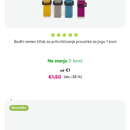
Prosječna
ocjena
proizvoda
Bodhi remen čičak za pričvršćivanje prostirke za jogu 1 kom
je
5,0
od
5
zvjezdica.
Na stanju
(1 kom)
€1
od
€1,50
(do –33 %)
L
Bestseller