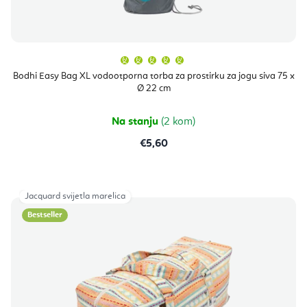
Prosječna
ocjena
proizvoda
Bodhi Easy Bag XL vodootporna torba za prostirku za jogu siva 75 x
je
Ø 22 cm
5,0
od
5
zvjezdica.
Na stanju
(2 kom)
€5,60
Jacquard svijetla marelica
Bestseller