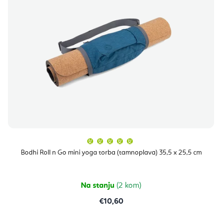
Prosječna
ocjena
proizvoda
Bodhi Roll n Go mini yoga torba (tamnoplava) 35,5 x 25,5 cm
je
5,0
od
5
zvjezdica.
Na stanju
(2 kom)
€10,60