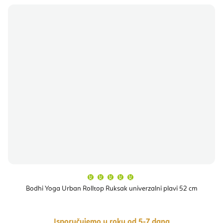
Prosječna
ocjena
proizvoda
Bodhi Yoga Urban Rolltop Ruksak univerzalni plavi 52 cm
je
5,0
od
5
zvjezdica.
Isporučujemo u roku od 5-7 dana