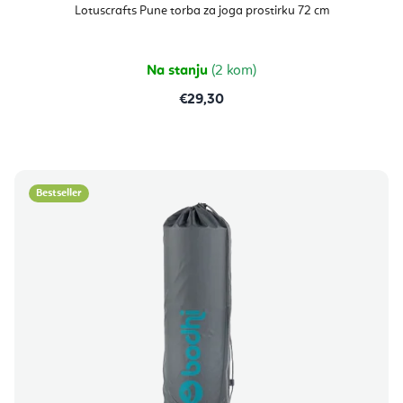
proizvoda
Lotuscrafts Pune torba za joga prostirku 72 cm
je
5,0
od
5
zvjezdica.
Na stanju
(2 kom)
€29,30
Bestseller