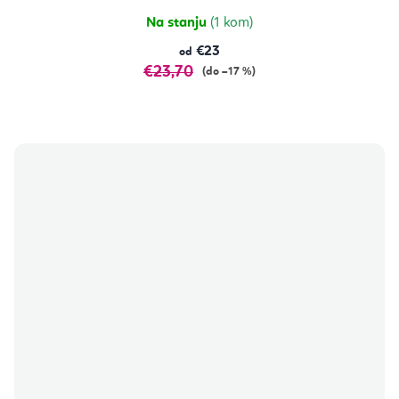
Na stanju
(1 kom)
€23
od
€23,70
(do –17 %)