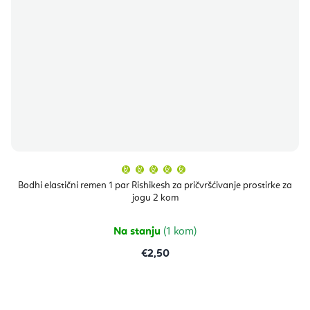
Prosječna
ocjena
proizvoda
Bodhi elastični remen 1 par Rishikesh za pričvršćivanje prostirke za
je
jogu 2 kom
5,0
od
5
zvjezdica.
Na stanju
(1 kom)
€2,50