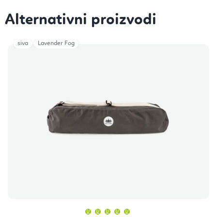
siva
Lavender Fog
Prosječna
ocjena