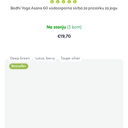
Prosječna
ocjena
proizvoda
Bodhi Yoga Asana 60 vodootporna torba za prostirku za jogu
je
5,0
od
5
zvjezdica.
Na stanju
(3 kom)
€19,70
Deep Green
Lotus, berry
Taupe-silver
Bestseller