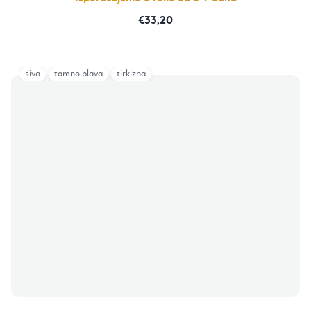
€33,20
siva
tamno plava
tirkizna