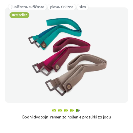
ljubičasta, ružičasta
plava, tirkizna
siva
Bestseller
Prosječna
ocjena
proizvoda
Bodhi dvobojni remen za nošenje prostirki za jogu
je
4,7
od
5