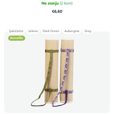
zvjezdica.
Na stanju
(2 kom)
€6,60
ljubičasta
zelena
Dark Green
Aubergine
Grey
Bestseller