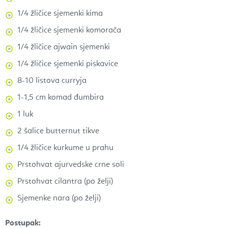
1/4 žličice sjemenki kima
1/4 žličice sjemenki komorača
1/4 žličice ajwain sjemenki
1/4 žličice sjemenki piskavice
8-10 listova curryja
1-1,5 cm komad đumbira
1 luk
2 šalice butternut tikve
1/4 žličice kurkume u prahu
Prstohvat ajurvedske crne soli
Prstohvat cilantra (po želji)
Sjemenke nara (po želji)
Postupak: