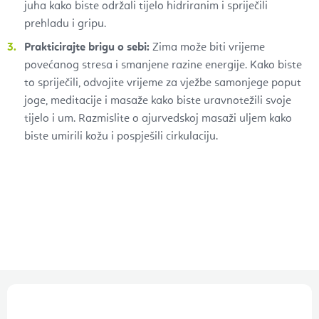
juha kako biste održali tijelo hidriranim i spriječili
prehladu i gripu.
Prakticirajte brigu o sebi:
Zima može biti vrijeme
povećanog stresa i smanjene razine energije. Kako biste
to spriječili, odvojite vrijeme za vježbe samonjege poput
joge, meditacije i masaže kako biste uravnotežili svoje
tijelo i um. Razmislite o ajurvedskoj masaži uljem kako
biste umirili kožu i pospješili cirkulaciju.
P
o