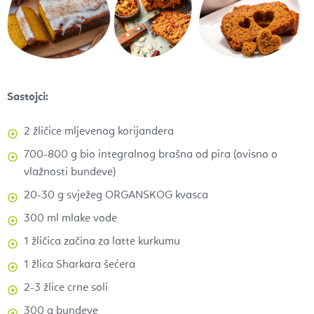
Sastojci:
2 žličice mljevenog korijandera
700-800 g bio integralnog brašna od pira (ovisno o
vlažnosti bundeve)
20-30 g svježeg ORGANSKOG kvasca
300 ml mlake vode
1 žličica začina za latte kurkumu
1 žlica Sharkara šećera
2-3 žlice crne soli
300 g bundeve