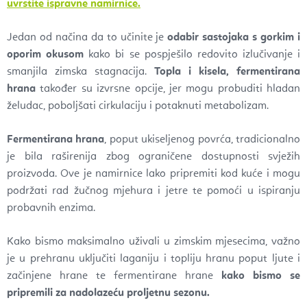
uvrstite ispravne namirnice.
Jedan od načina da to učinite je
odabir sastojaka s gorkim i
oporim okusom
kako bi se pospješilo redovito izlučivanje i
smanjila zimska stagnacija.
Topla i kisela, fermentirana
hrana
također su izvrsne opcije, jer mogu probuditi hladan
želudac, poboljšati cirkulaciju i potaknuti metabolizam.
Fermentirana hrana
, poput ukiseljenog povrća, tradicionalno
je bila raširenija zbog ograničene dostupnosti svježih
proizvoda. Ove je namirnice lako pripremiti kod kuće i mogu
podržati rad žučnog mjehura i jetre te pomoći u ispiranju
probavnih enzima.
Kako bismo maksimalno uživali u zimskim mjesecima, važno
je u prehranu uključiti laganiju i topliju hranu poput ljute i
začinjene hrane te fermentirane hrane
kako bismo se
pripremili za nadolazeću proljetnu sezonu.