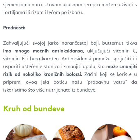
sjemenkama nara. U ovom ukusnom receptu možete uživati s
tortiljama ili rižom i lećom po izboru.
Prednosti:
Zahvaljujući svojoj jarko narančastoj boji, butternut tikva
ima mnogo moćnih antioksidansa,
uključujući vitamin C,
vitamin E i beta-karoten. Antioksidansi pomažu spriječiti ili
usporiti oštećenje stanica i smanjiti upalu, što
može smanjiti
rizik od nekoliko kroničnih bolesti.
Začini koji se koriste u
pripremi ovog jela potiču našu "probavnu vatru" da
iskoristimo što više nutrijenata iz bundeve.
Kruh od bundeve