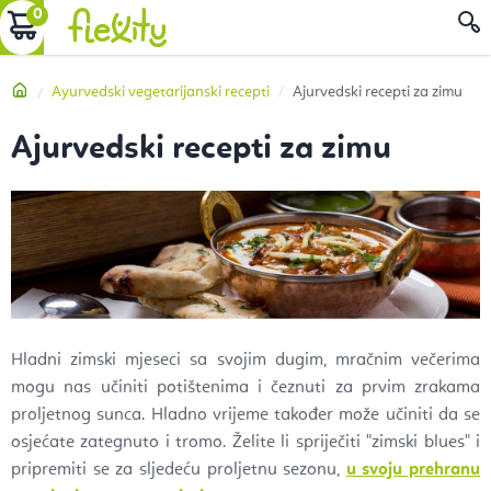
Preskoči
KOŠARICA
P
na
sadržaj
Početna
Ayurvedski vegetarijanski recepti
Ajurvedski recepti za zimu
Ajurvedski recepti za zimu
Hladni zimski mjeseci sa svojim dugim, mračnim večerima
mogu nas učiniti potištenima i čeznuti za prvim zrakama
proljetnog sunca. Hladno vrijeme također može učiniti da se
osjećate zategnuto i tromo. Želite li spriječiti "zimski blues" i
pripremiti se za sljedeću proljetnu sezonu,
u svoju prehranu