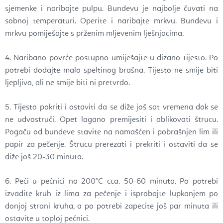
sjemenke i naribajte pulpu. Bundevu je najbolje čuvati na
sobnoj temperaturi. Operite i naribajte mrkvu. Bundevu i
mrkvu pomiješajte s prženim mljevenim lješnjacima.
4. Naribano povrće postupno umiješajte u dizano tijesto. Po
potrebi dodajte malo speltinog brašna. Tijesto ne smije biti
ljepljivo, ali ne smije biti ni pretvrdo.
5. Tijesto pokriti i ostaviti da se diže još sat vremena dok se
ne udvostruči. Opet lagano premijesiti i oblikovati štrucu.
Pogaču od bundeve stavite na namašćen i pobrašnjen lim ili
papir za pečenje. Štrucu prerezati i prekriti i ostaviti da se
diže još 20-30 minuta.
6. Peći u pećnici na 200°C cca. 50-60 minuta. Po potrebi
izvadite kruh iz lima za pečenje i isprobajte lupkanjem po
donjoj strani kruha, a po potrebi zapecite još par minuta ili
ostavite u toploj pećnici.