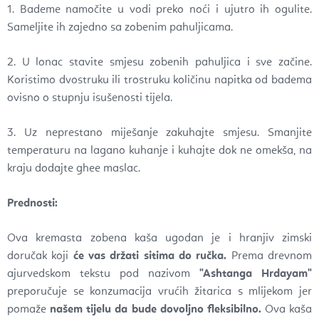
1. Bademe namočite u vodi preko noći i ujutro ih ogulite.
Sameljite ih zajedno sa zobenim pahuljicama.
2. U lonac stavite smjesu zobenih pahuljica i sve začine.
Koristimo dvostruku ili trostruku količinu napitka od badema
ovisno o stupnju isušenosti tijela.
3. Uz neprestano miješanje zakuhajte smjesu. Smanjite
temperaturu na lagano kuhanje i kuhajte dok ne omekša, na
kraju dodajte ghee maslac.
Prednosti:
Ova kremasta zobena kaša ugodan je i hranjiv zimski
doručak koji
će vas držati sitima do ručka.
Prema drevnom
ajurvedskom tekstu pod nazivom
"Ashtanga Hrdayam"
preporučuje se konzumacija vrućih žitarica s mlijekom jer
pomaže
našem tijelu da bude dovoljno fleksibilno.
Ova kaša