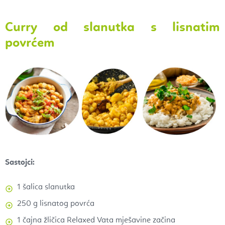
Curry od slanutka s lisnatim
povrćem
Sastojci:
1 šalica slanutka
250 g lisnatog povrća
1 čajna žličica Relaxed Vata mješavine začina