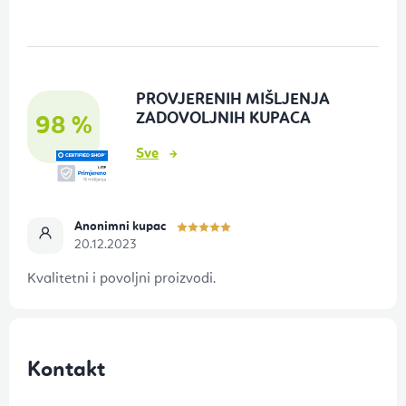
d
n
o
PROVJERENIH MIŠLJENJA
ž
ZADOVOLJNIH KUPACA
98 %
j
Sve
e
Anonimni kupac
20.12.2023
Kvalitetni i povoljni proizvodi.
Kontakt