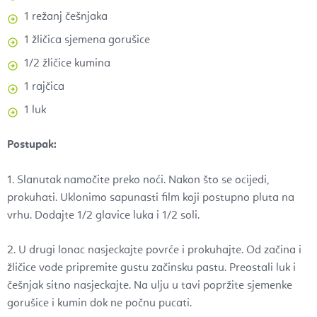
1 režanj češnjaka
1 žličica sjemena gorušice
1/2 žličice kumina
1 rajčica
1 luk
Postupak:
1. Slanutak namočite preko noći. Nakon što se ocijedi,
prokuhati. Uklonimo sapunasti film koji postupno pluta na
vrhu. Dodajte 1/2 glavice luka i 1/2 soli.
2. U drugi lonac nasjeckajte povrće i prokuhajte. Od začina i
žličice vode pripremite gustu začinsku pastu. Preostali luk i
češnjak sitno nasjeckajte. Na ulju u tavi popržite sjemenke
gorušice i kumin dok ne počnu pucati.