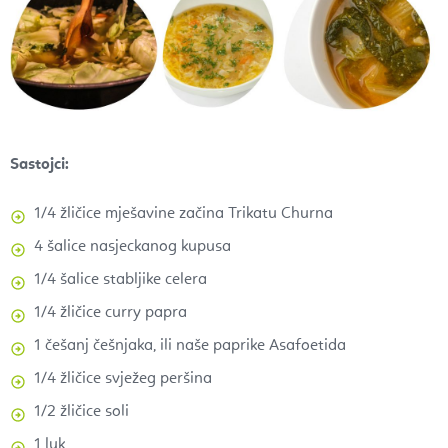
Sastojci:
1/4 žličice mješavine začina Trikatu Churna
4 šalice nasjeckanog kupusa
1/4 šalice stabljike celera
1/4 žličice curry papra
1 češanj češnjaka, ili naše paprike Asafoetida
1/4 žličice svježeg peršina
1/2 žličice soli
1 luk