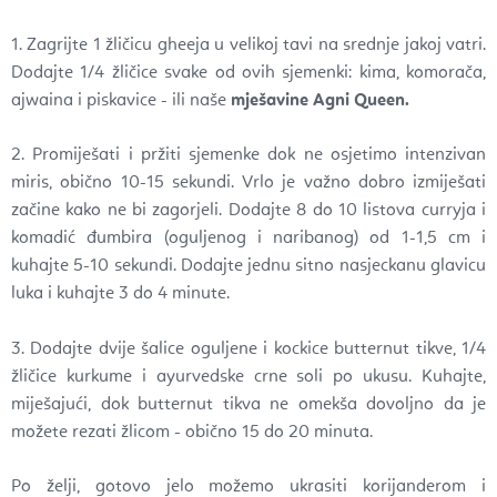
1. Zagrijte 1 žličicu gheeja u velikoj tavi na srednje jakoj vatri.
Dodajte 1/4 žličice svake od ovih sjemenki: kima, komorača,
ajwaina i piskavice - ili naše
mješavine Agni Queen.
2. Promiješati i pržiti sjemenke dok ne osjetimo intenzivan
miris, obično 10-15 sekundi. Vrlo je važno dobro izmiješati
začine kako ne bi zagorjeli. Dodajte 8 do 10 listova curryja i
komadić đumbira (oguljenog i naribanog) od 1-1,5 cm i
kuhajte 5-10 sekundi. Dodajte jednu sitno nasjeckanu glavicu
luka i kuhajte 3 do 4 minute.
3. Dodajte dvije šalice oguljene i kockice butternut tikve, 1/4
žličice kurkume i ayurvedske crne soli po ukusu. Kuhajte,
miješajući, dok butternut tikva ne omekša dovoljno da je
možete rezati žlicom - obično 15 do 20 minuta.
Po želji, gotovo jelo možemo ukrasiti korijanderom i