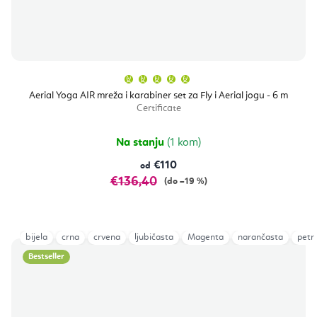
Prosječna
ocjena
proizvoda
Aerial Yoga AIR mreža i karabiner set za Fly i Aerial jogu - 6 m
je
Certificate
5,0
od
5
zvjezdica.
Na stanju
(1 kom)
€110
od
€136,40
(do –19 %)
bijela
crna
crvena
ljubičasta
Magenta
narančasta
petro
Bestseller