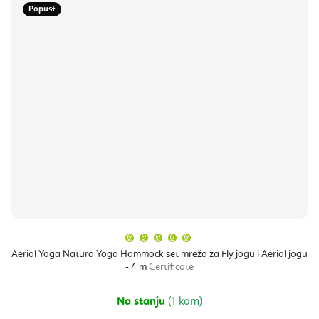
Popust
Prosječna
ocjena
proizvoda
Aerial Yoga Natura Yoga Hammock set mreža za Fly jogu i Aerial jogu
je
- 4 m
Certificate
5,0
od
5
zvjezdica.
Na stanju
(1 kom)