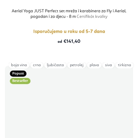
Aerial Yoga JUST Perfect set mreža i karabinera za Fly i Aerial,
pogodan i za djecu - 8 m
Certifikát kvality
Isporučujemo u roku od 5-7 dana
€141,40
od
boja vina
crna
ljubičasta
petrolej
plava
siva
tirkizna
Popust
Bestseller