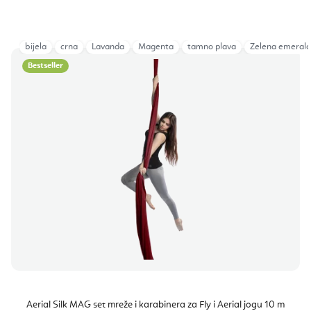
bijela
crna
Lavanda
Magenta
tamno plava
Zelena emerald
Bestseller
Aerial Silk MAG set mreže i karabinera za Fly i Aerial jogu 10 m