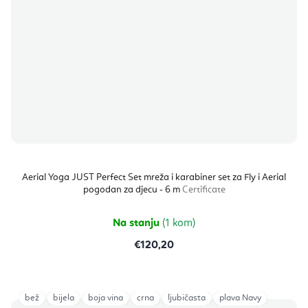
Aerial Yoga JUST Perfect Set mreža i karabiner set za Fly i Aerial
pogodan za djecu - 6 m
Certificate
Na stanju
(1 kom)
€120,20
bež
bijela
boja vina
crna
ljubičasta
plava Navy