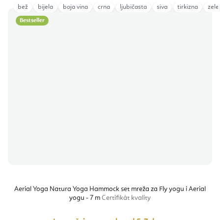
bež
bijela
boja vina
crna
ljubičasta
siva
tirkizna
zele
Bestseller
Aerial Yoga Natura Yoga Hammock set mreža za Fly yogu i Aerial
yogu - 7 m
Certifikát kvality