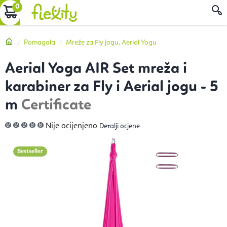
Preskoči
KOŠARICA
P
na
sadržaj
Početna
Pomagala
Mreže za Fly jogu, Aerial Yogu
Aerial Yoga AIR Set mreža i
karabiner za Fly i Aerial jogu - 5
m
Certificate
Prosječna
Nije ocijenjeno
Detalji ocjene
ocjena
proizvoda
je
0,0
Bestseller
od
5
zvjezdica.