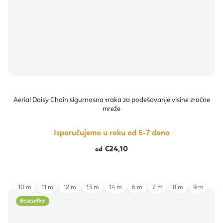
Aerial Daisy Chain sigurnosna traka za podešavanje visine zračne
mreže
Isporučujemo u roku od 5-7 dana
€24,10
od
10 m
11 m
12 m
13 m
14 m
6 m
7 m
8 m
9 m
Bestseller