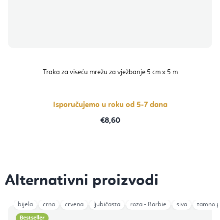
Traka za viseću mrežu za vježbanje 5 cm x 5 m
Isporučujemo u roku od 5-7 dana
€8,60
bijela
crna
crvena
ljubičasta
roza - Barbie
siva
tamno p
Bestseller