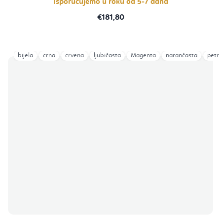
Isporučujemo u roku od 5-7 dana
€181,80
bijela
crna
crvena
ljubičasta
Magenta
narančasta
petro