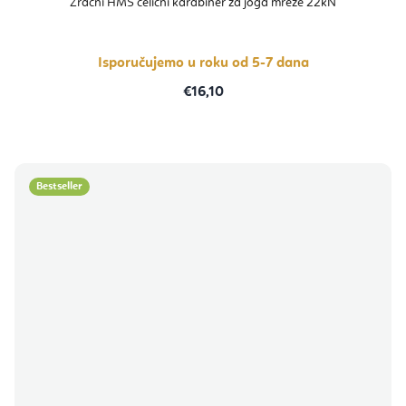
Zračni HMS čelični karabiner za joga mreže 22kN
Isporučujemo u roku od 5-7 dana
€16,10
Bestseller