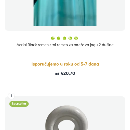
Prosječna
ocjena
proizvoda
Aerial Black remen crni remen za mreže za jogu 2 dužine
je
5,0
od
5
zvjezdica.
Isporučujemo u roku od 5-7 dana
€20,70
od
1
Bestseller