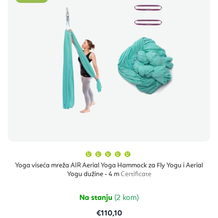
Prosječna
ocjena
proizvoda
Yoga viseća mreža AIR Aerial Yoga Hammock za Fly Yogu i Aerial
je
Yogu dužine - 4 m
Certificate
5,0
od
5
zvjezdica.
Na stanju
(2 kom)
€110,10