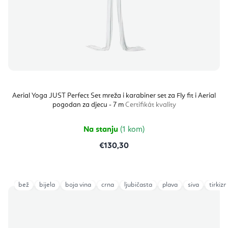
Aerial Yoga JUST Perfect Set mreža i karabiner set za Fly fit i Aerial
pogodan za djecu - 7 m
Certifikát kvality
Na stanju
(1 kom)
€130,30
bež
bijela
boja vina
crna
ljubičasta
plava
siva
tirkizn