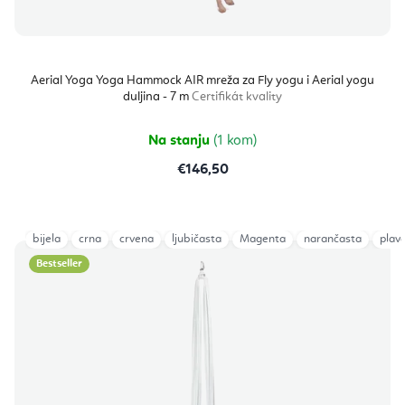
Aerial Yoga Yoga Hammock AIR mreža za Fly yogu i Aerial yogu
duljina - 7 m
Certifikát kvality
Na stanju
(1 kom)
€146,50
bijela
crna
crvena
ljubičasta
Magenta
narančasta
plav
Bestseller