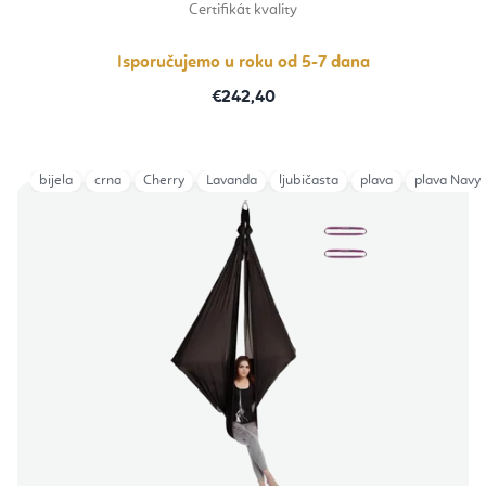
Certifikát kvality
Isporučujemo u roku od 5-7 dana
€242,40
bijela
crna
Cherry
Lavanda
ljubičasta
plava
plava Navy