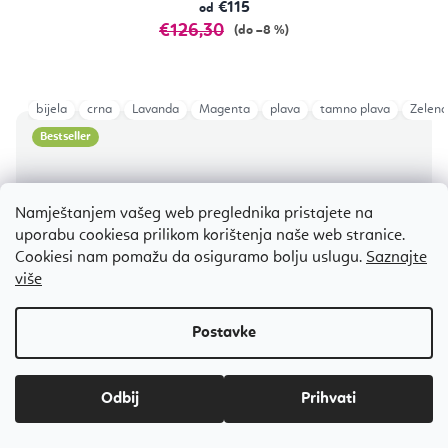
€115
od
€126,30
(do –8 %)
bijela
crna
Lavanda
Magenta
plava
tamno plava
Zelena
Bestseller
Namještanjem vašeg web preglednika pristajete na
uporabu cookiesa prilikom korištenja naše web stranice.
Cookiesi nam pomažu da osiguramo bolju uslugu.
Saznajte
više
Odbij