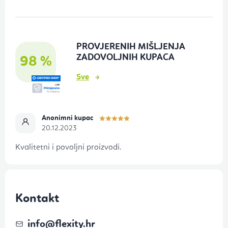
P
o
d
PROVJERENIH MIŠLJENJA
n
ZADOVOLJNIH KUPACA
98 %
o
Sve
ž
j
e
Anonimni kupac
20.12.2023
Kvalitetni i povoljni proizvodi.
Kontakt
info
@
flexity.hr