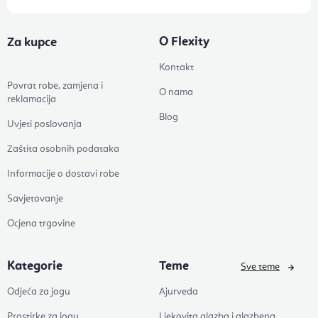
O Flexity
Za kupce
Kontakt
Povrat robe, zamjena i
O nama
reklamacija
Blog
Uvjeti poslovanja
Zaštita osobnih podataka
Informacije o dostavi robe
Savjetovanje
Ocjena trgovine
Kategorie
Teme
Sve teme
Odjeća za jogu
Ajurveda
Prostirke za jogu
Ljekovita glazba i glazbena