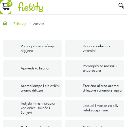
Preskoči
KOŠARICA
P
na
sadržaj
Početna
Zdravlje
zatvor
Pomagala za čišćenje i
Dodaci prehrani i
higijena
vitamini
Pomagala za masažu i
Ajurvedska hrana
akupresuru
Aroma lampe i električni
Eterična ulja za aroma
aroma difuzori
difuzore i aromaterapiju
Indijski mirisni štapići,
Jastuci i maske za oči,
kadionice, svijeće i
relaksacija i san
čunjevi