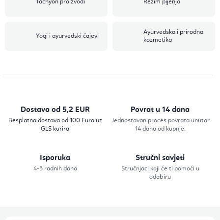
Tachyon proizvodi
Režim pijenja
Ayurvedska i prirodna
Yogi i ayurvedski čajevi
kozmetika
Dostava od 5,2 EUR
Povrat u 14 dana
Besplatna dostava od 100 Eura uz
Jednostavan proces povrata unutar
GLS kurira
14 dana od kupnje.
Isporuka
Stručni savjeti
4-5 radnih dana
Stručnjaci koji će ti pomoći u
odabiru